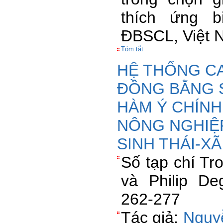
thích ứng b
ĐBSCL, Việt 
Tóm tắt
HỆ THỐNG C
ĐỒNG BẰNG 
HÀM Ý CHÍNH
NÔNG NGHIỆ
SINH THÁI-XÃ
Số tạp chí T
và Philip De
262-277
Tác giả:
Nguy