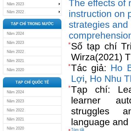
The effects of
Năm 2023
instruction on
Năm 2022
strategies and
TẠP CHÍ TRONG NƯỚC
comprehensio
Năm 2024
Năm 2023
Số tạp chí Tr
Năm 2022
Wirza(2021) T
Năm 2021
Tác giả:
Ho B
Năm 2020
Lợi
,
Ho Nhu T
TẠP CHÍ QUỐC TẾ
Tạp chí: Lea
Năm 2024
learner aut
Năm 2023
struggles a
Năm 2022
language and l
Năm 2021
Năm 2020
Tóm tắt