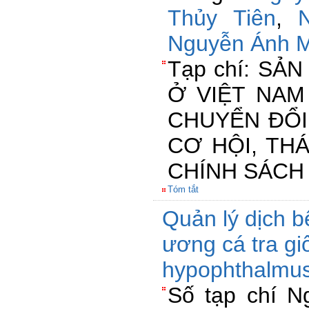
Thủy Tiên
,
Nguyễn Ánh M
Tạp chí: SẢ
Ở VIỆT NAM
CHUYỂN ĐỔI 
CƠ HỘI, TH
CHÍNH SÁCH
Tóm tắt
Quản lý dịch b
ương cá tra g
hypophthalmu
Số tạp chí 