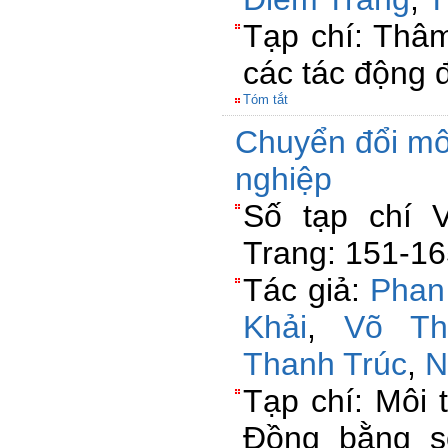
Tạp chí: Thâ
các tác động đ
Tóm tắt
Chuyển đổi mô
nghiệp
Số tạp chí 
Trang: 151-1
Tác giả:
Phan
Khải
,
Võ Th
Thanh Trúc
,
N
Tạp chí: Môi 
Đồng bằng s