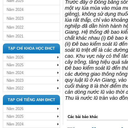
Năm 2025
Trước đây ở Đồng bằng sôn
một vụ lúa mùa vào mùa mưa
Năm 2024
giêng), không sử dụng thuố
Năm 2023
lúa rất thấp, chỉ vào khoản
nghiệp đã dần hình hành h
Năm 2022
Giang. Hệ thống đê bao kiể
Năm 2021
chất khác nhau (i) Đê bao ki
(ii) Đê bao kiểm soát lũ đế
TẠP CHÍ KHOA HỌC ĐHCT
soát lũ triệt để là các đườn
cao. Khu vực này có thể tăn
Năm 2026
cây trồng, tăng hiệu quả sả
Năm 2025
Đê bao kiểm soát lũ đến thá
Năm 2024
các đường giao thông nông 
quy luật lũ ở An Giang, vào 
Năm 2023
cuối tháng 8 là thời điểm 
Năm 2022
cản dòng nước lũ vào thời 
Thu là nước lũ tràn vào đồn
TẠP CHÍ TIẾNG ANH ĐHCT
Năm 2026
Năm 2025
Các bài báo khác
Năm 2024