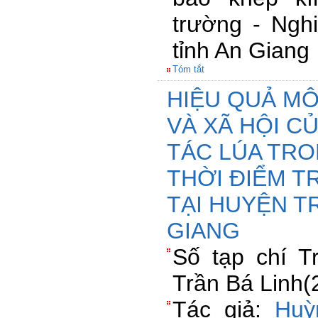
trường - Ngh
tỉnh An Giang
Tóm tắt
HIỆU QUẢ MÔ
VÀ XÃ HỘI C
TÁC LÚA TR
THỜI ĐIỂM T
TẠI HUYỆN TR
GIANG
Số tạp chí 
Trần Bá Linh(
Tác giả:
Huỳ