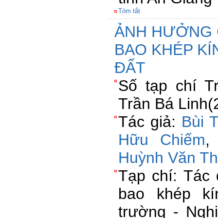
Tóm tắt
ẢNH HƯỞNG 
BAO KHÉP K
ĐẤT
Số tạp chí 
Trần Bá Linh(
Tác giả:
Bùi 
Hữu Chiếm
Huỳnh Văn T
Tạp chí: Tác
bao khép kí
trường - Ngh