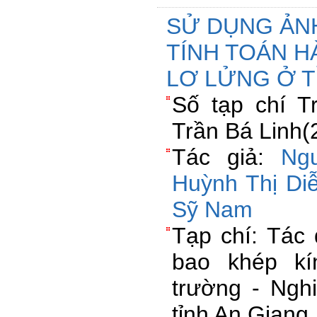
SỬ DỤNG ẢNH
TÍNH TOÁN 
LƠ LỬNG Ở T
Số tạp chí 
Trần Bá Linh(
Tác giả:
Ng
Huỳnh Thị Di
Sỹ Nam
Tạp chí: Tác
bao khép kí
trường - Ngh
tỉnh An Giang