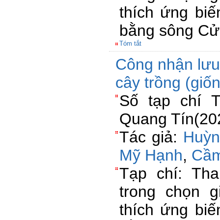
thích ứng biế
bằng sông Cử
Tóm tắt
Công nhận lưu
cây trồng (giốn
Số tạp chí 
Quang Tín(202
Tác giả:
Huỳn
Mỹ Hạnh
,
Cầm
Tạp chí: Th
trong chọn g
thích ứng biế