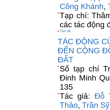
Công Khánh
,
Tạp chí: Thâ
các tác động đ
Tóm tắt
TÁC ĐỘNG C
ĐẾN CỘNG ĐỒ
ĐẤT
Số tạp chí 
Đinh Minh Qu
135
Tác giả:
Đỗ 
Thảo
,
Trần S