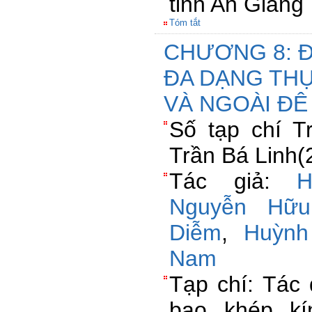
tỉnh An Giang
Tóm tắt
CHƯƠNG 8: 
ĐA DẠNG TH
VÀ NGOÀI ĐÊ
Số tạp chí 
Trần Bá Linh(
Tác giả:
H
Nguyễn Hữu
Diễm
,
Huỳnh
Nam
Tạp chí: Tác
bao khép kí