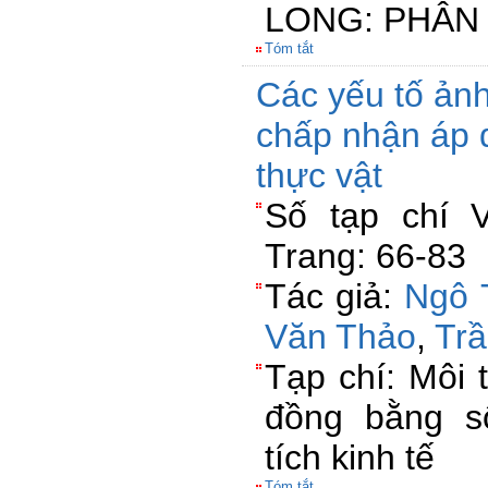
LONG: PHÂN 
Tóm tắt
Các yếu tố ản
chấp nhận áp 
thực vật
Số tạp chí 
Trang: 66-83
Tác giả:
Ngô 
Văn Thảo
,
Tr
Tạp chí: Môi 
đồng bằng s
tích kinh tế
Tóm tắt