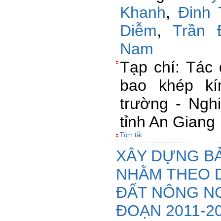
Khanh
,
Đinh 
Diễm
,
Trần 
Nam
Tạp chí: Tác
bao khép kí
trường - Ngh
tỉnh An Giang
Tóm tắt
XÂY DỰNG B
NHẰM THEO D
ĐẤT NÔNG NG
ĐOẠN 2011-2