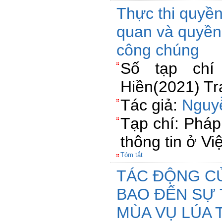
Thực thi quyền
quan và quyền 
công chúng
Số tạp chí
Hiền(2021) Tr
Tác giả:
Nguy
Tạp chí: Pháp
thông tin ở V
Tóm tắt
TÁC ĐỘNG C
BAO ĐẾN SỰ 
MÙA VỤ LÚA T