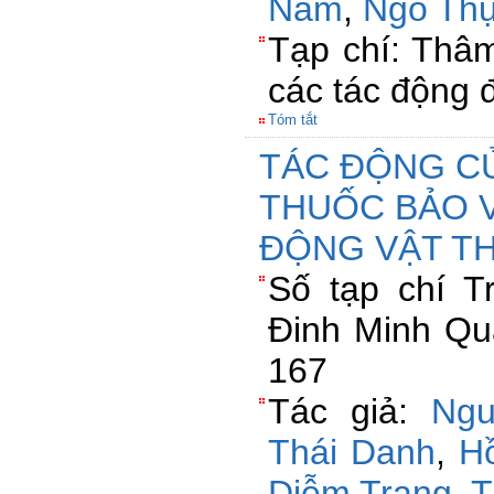
Nam
,
Ngô Thụ
Tạp chí: Thâ
các tác động đ
Tóm tắt
TÁC ĐỘNG C
THUỐC BẢO 
ĐỘNG VẬT TH
Số tạp chí 
Đinh Minh Qu
167
Tác giả:
Ng
Thái Danh
,
H
Diễm Trang
,
T