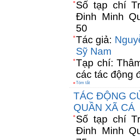
Số tạp chí 
Đinh Minh Qu
50
Tác giả:
Nguy
Sỹ Nam
Tạp chí: Thâ
các tác động đ
Tóm tắt
TÁC ĐỘNG C
QUẦN XÃ CÁ
Số tạp chí 
Đinh Minh Qu