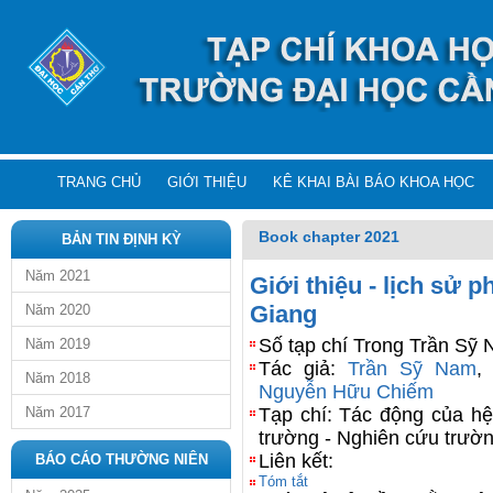
TRANG CHỦ
GIỚI THIỆU
KÊ KHAI BÀI BÁO KHOA HỌC
Book chapter 2021
BẢN TIN ĐỊNH KỲ
Năm 2021
Giới thiệu - lịch sử p
Giang
Năm 2020
Số tạp chí Trong Trần Sỹ 
Năm 2019
Tác giả:
Trần Sỹ Nam
Năm 2018
Nguyễn Hữu Chiếm
Năm 2017
Tạp chí: Tác động của hệ
trường - Nghiên cứu trườn
Liên kết:
BÁO CÁO THƯỜNG NIÊN
Tóm tắt