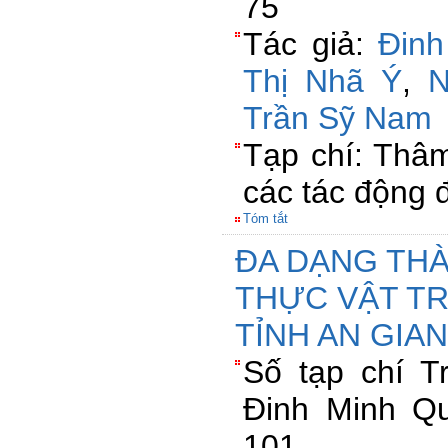
75
Tác giả:
Đin
Thị Nhã Ý
,
N
Trần Sỹ Nam
Tạp chí: Thâ
các tác động đ
Tóm tắt
ĐA DẠNG THÀ
THỰC VẬT T
TỈNH AN GIA
Số tạp chí 
Đinh Minh Qu
101