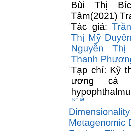
Bùi Thị Bí
Tâm(2021) Tr
Tác giả:
Trầ
Thị Mỹ Duyê
Nguyễn Thị
Thanh Phươn
Tạp chí: Kỹ t
ương cá tr
hypophthalmus
Tóm tắt
Dimensionality
Metagenomic D