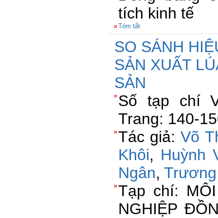
tích kinh tế
Tóm tắt
SO SÁNH HIỆ
SẢN XUẤT LÚ
SẢN
Số tạp chí 
Trang: 140-1
Tác giả:
Võ T
Khôi
,
Huỳnh V
Ngân
,
Trương
Tạp chí: M
NGHIỆP ĐỒ