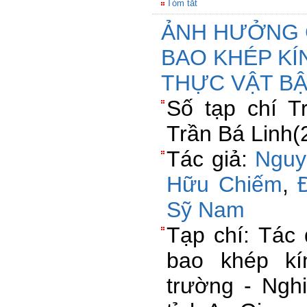
Tóm tắt
ẢNH HƯỞNG 
BAO KHÉP KÍ
THỰC VẬT B
Số tạp chí 
Trần Bá Linh(
Tác giả:
Nguy
Hữu Chiếm
,
Sỹ Nam
Tạp chí: Tác
bao khép kí
trường - Ngh