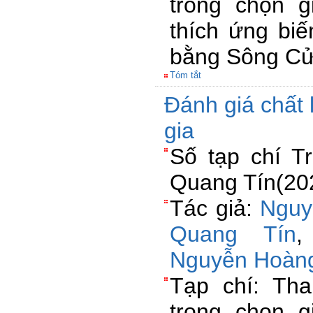
trong chọn g
thích ứng biế
bằng Sông Cử
Tóm tắt
Đánh giá chất
gia
Số tạp chí T
Quang Tín(20
Tác giả:
Nguy
Quang Tín
Nguyễn Hoàng
Tạp chí: Th
trong chọn g