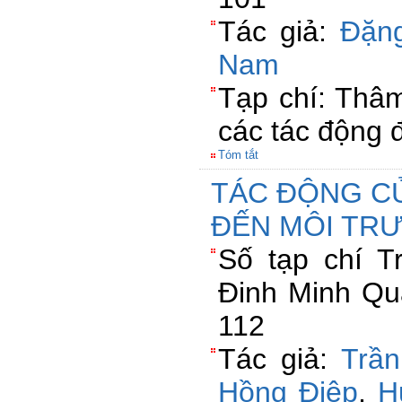
Tác giả:
Đặn
Nam
Tạp chí: Thâ
các tác động đ
Tóm tắt
TÁC ĐỘNG C
ĐẾN MÔI TR
Số tạp chí 
Đinh Minh Qu
112
Tác giả:
Trần
Hồng Điệp
,
H