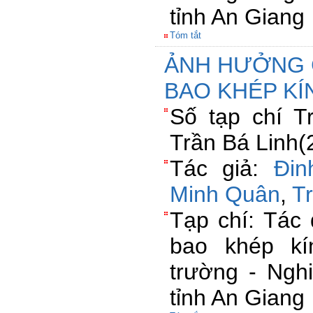
tỉnh An Giang
Tóm tắt
ẢNH HƯỞNG 
BAO KHÉP KÍ
Số tạp chí 
Trần Bá Linh(
Tác giả:
Đin
Minh Quân
,
T
Tạp chí: Tác
bao khép kí
trường - Ngh
tỉnh An Giang