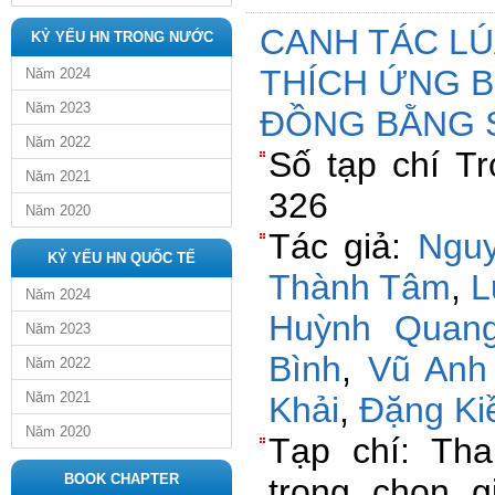
CANH TÁC L
KỶ YẾU HN TRONG NƯỚC
THÍCH ỨNG B
Năm 2024
Năm 2023
ĐỒNG BẰNG 
Năm 2022
Số tạp chí Tr
Năm 2021
326
Năm 2020
Tác giả:
Nguy
KỶ YẾU HN QUỐC TẾ
Thành Tâm
,
L
Năm 2024
Huỳnh Quang
Năm 2023
Bình
,
Vũ Anh
Năm 2022
Năm 2021
Khải
,
Đặng Ki
Năm 2020
Tạp chí: Th
BOOK CHAPTER
trong chọn g