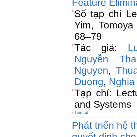
Feature Elimin
Số tạp chí Le
Yim, Tomoya 
68–79
Tác giả:
L
Nguyễn Tha
Nguyen
,
Thu
Duong
,
Nghia
Tạp chí: Lect
and Systems
Tóm tắt
Phát triển hệ 
quyết định cho