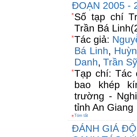
ĐOẠN 2005 - 
Số tạp chí 
Trần Bá Linh(
Tác giả:
Nguy
Bá Linh
,
Huỳn
Danh
,
Trần S
Tạp chí: Tác
bao khép kí
trường - Ngh
tỉnh An Giang
Tóm tắt
ĐÁNH GIÁ ĐỘ