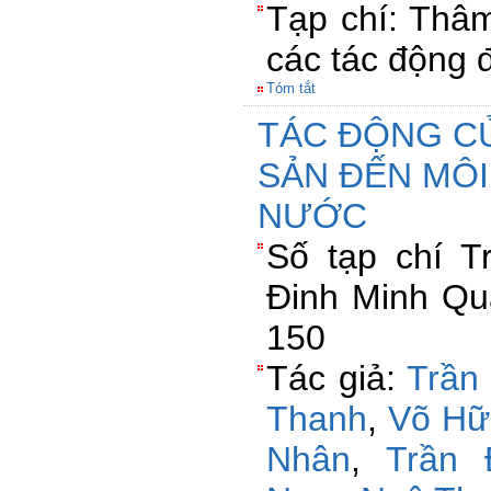
Tạp chí: Thâ
các tác động đ
Tóm tắt
TÁC ĐỘNG C
SẢN ĐẾN MÔ
NƯỚC
Số tạp chí 
Đinh Minh Qu
150
Tác giả:
Trần
Thanh
,
Võ Hữ
Nhân
,
Trần 