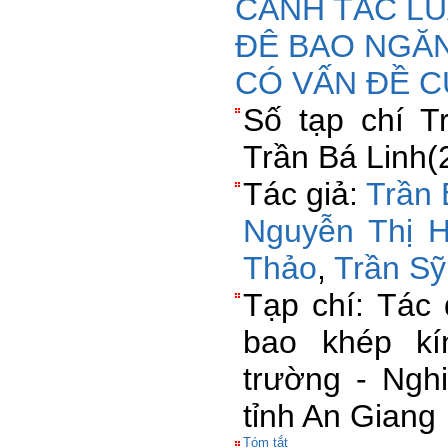
CANH TÁC LÚ
ĐÊ BAO NGĂ
CÓ VẤN ĐỀ C
Số tạp chí 
Trần Bá Linh(
Tác giả:
Trần 
Nguyễn Thị 
Thảo
,
Trần S
Tạp chí: Tác
bao khép kí
trường - Ngh
tỉnh An Giang
Tóm tắt