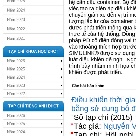
Năm 2025
hệ cần cẩu container. Bộ đi
việc tạo ra điện áp điểu k
Năm 2024
chuyển giàn xe đến vị trí m
Năm 2023
tượng lắc lư của container 
được phát triển thông qua k
Năm 2022
thực tế của hệ thống. Đồng
Năm 2021
pháp PD cổ điển đóng vai trò
vào khoảng thích hợp trư
TẠP CHÍ KHOA HỌC ĐHCT
SIMULINK® được sử dụng 
luật điều khiển đề nghị. N
Năm 2026
trình bày nhằm minh họa ch
Năm 2025
khiển được phát triển.
Năm 2024
Năm 2023
Các bài báo khác
Năm 2022
Điều khiển thời gi
TẠP CHÍ TIẾNG ANH ĐHCT
bằng sử dụng bộ đ
Số tạp chí (2015)
Năm 2026
Năm 2025
Tác giả:
Nguyễn 
Năm 2024
Tạp chí: Hội nghị