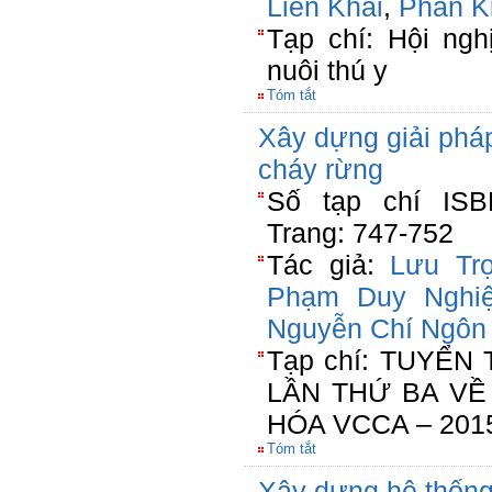
Liên Khai
,
Phan K
Tạp chí: Hội ng
nuôi thú y
Tóm tắt
Xây dựng giải phá
cháy rừng
Số tạp chí ISBN
Trang: 747-752
Tác giả:
Lưu Tr
Phạm Duy Nghi
Nguyễn Chí Ngôn
Tạp chí: TUYỂN
LẦN THỨ BA VỀ
HÓA VCCA – 201
Tóm tắt
Xây dựng hệ thống