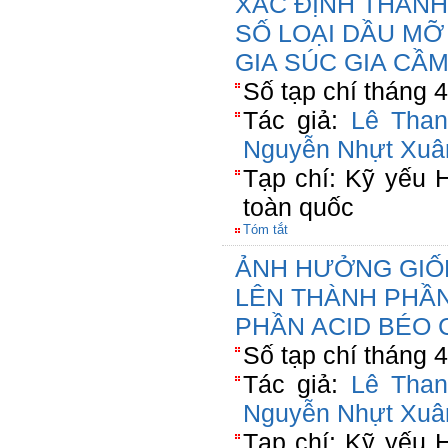
XÁC ĐỊNH THÀNH
SỐ LOẠI DẦU MỠ
GIA SÚC GIA CẦ
Số tạp chí tháng 
Tác giả:
Lê Tha
Nguyễn Nhựt Xuâ
Tạp chí: Kỹ yếu 
toàn quốc
Tóm tắt
ẢNH HƯỞNG GIỐN
LÊN THÀNH PHẦ
PHẦN ACID BÉO
Số tạp chí tháng 
Tác giả:
Lê Tha
Nguyễn Nhựt Xuâ
Tạp chí: Kỹ yếu 