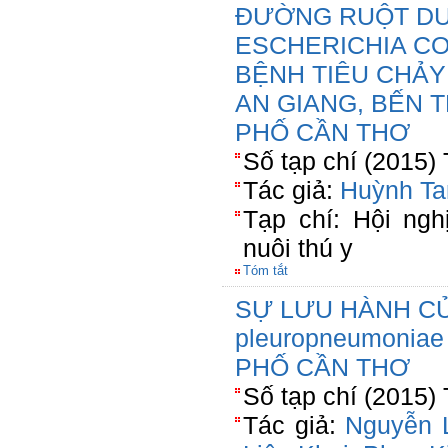
ĐƯỜNG RUỘT DƯ
ESCHERICHIA COL
BỆNH TIÊU CHẢY
AN GIANG, BẾN 
PHỐ CẦN THƠ
Số tạp chí (2015)
Tác giả:
Huỳnh Ta
Tạp chí: Hội ng
nuôi thú y
Tóm tắt
SỰ LƯU HÀNH CỦA
pleuropneumonia
PHỐ CẦN THƠ
Số tạp chí (2015)
Tác giả:
Nguyễn 