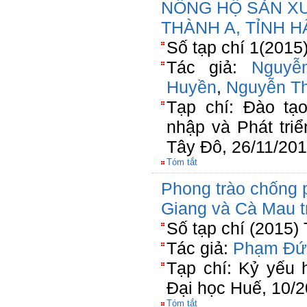
NÔNG HỘ SẢN X
THÀNH A, TỈNH 
Số tạp chí 1(2015
Tác giả:
Nguyễ
Huyền
,
Nguyễn Th
Tạp chí: Đào t
nhập và Phát tri
Tây Đô, 26/11/20
Tóm tắt
Phong trào chống 
Giang và Cà Mau 
Số tạp chí (2015)
Tác giả:
Phạm Đứ
Tạp chí: Kỷ yếu 
Đại học Huế, 10/
Tóm tắt