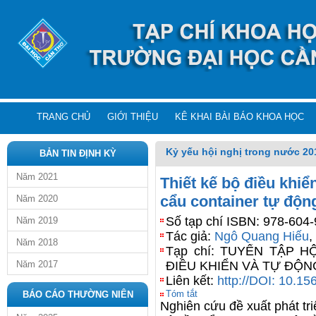
TRANG CHỦ
GIỚI THIỆU
KÊ KHAI BÀI BÁO KHOA HỌC
Kỷ yếu hội nghị trong nước 20
BẢN TIN ĐỊNH KỲ
Năm 2021
Thiết kế bộ điều khi
cẩu container tự độn
Năm 2020
Số tạp chí ISBN: 978-604
Năm 2019
Tác giả:
Ngô Quang Hiếu
,
Năm 2018
Tạp chí: TUYỂN TẬP 
Năm 2017
ĐIỀU KHIỂN VÀ TỰ ĐỘN
Liên kết:
http://DOI: 10.1
Tóm tắt
BÁO CÁO THƯỜNG NIÊN
Nghiên cứu đề xuất phát tr