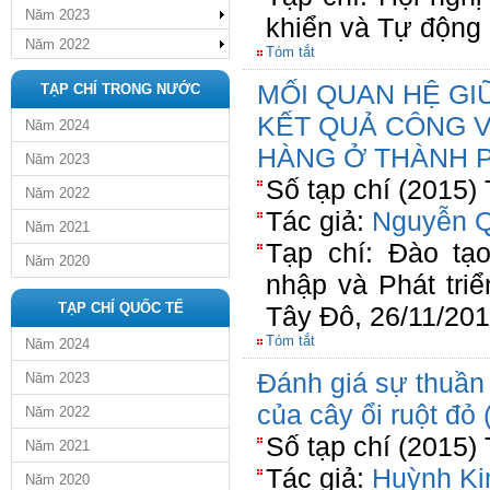
Năm 2023
khiển và Tự độn
Năm 2022
Tóm tắt
MỐI QUAN HỆ GI
TẠP CHÍ TRONG NƯỚC
KẾT QUẢ CÔNG V
Năm 2024
HÀNG Ở THÀNH 
Năm 2023
Số tạp chí (2015)
Năm 2022
Tác giả:
Nguyễn Q
Năm 2021
Tạp chí: Đào t
Năm 2020
nhập và Phát tri
TẠP CHÍ QUỐC TẾ
Tây Đô, 26/11/20
Tóm tắt
Năm 2024
Đánh giá sự thuần
Năm 2023
của cây ổi ruột đỏ 
Năm 2022
Số tạp chí (2015)
Năm 2021
Tác giả:
Huỳnh Ki
Năm 2020