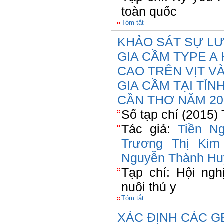
toàn quốc
Tóm tắt
KHẢO SÁT SỰ LƯ
GIA CẦM TYPE A
CAO TRÊN VỊT V
GIA CẦM TẠI TỈ
CẦN THƠ NĂM 20
Số tạp chí (2015)
Tác giả:
Tiền N
Trương Thị Kim
Nguyễn Thành Hu
Tạp chí: Hội ng
nuôi thú y
Tóm tắt
XÁC ĐỊNH CÁC G