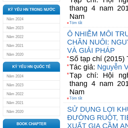
thang 4 nam 20
KỶ YẾU HN TRONG NƯỚC
Nam
Năm 2024
Tóm tắt
Năm 2023
Ô NHIỄM MÔI TR
Năm 2022
CHĂN NUÔI: NG
Năm 2021
VÀ GIẢI PHÁP
Năm 2020
Số tạp chí (2015)
Tác giả:
Nguyễn V
KỶ YẾU HN QUỐC TẾ
Tạp chí: Hội n
Năm 2024
thang 4 nam 20
Năm 2023
Nam
Năm 2022
Tóm tắt
Năm 2021
SỬ DỤNG LỢI KH
Năm 2020
ĐƯỜNG RUỘT, TI
BOOK CHAPTER
XUẤT GIA CẦM A