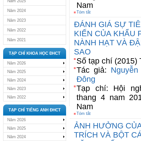
Năm 2025
Nam
Năm 2024
Tóm tắt
Năm 2023
ĐÁNH GIÁ SỰ TI
Năm 2022
KIẾN CỦA KHẨU 
Năm 2021
NÀNH HẠT VÀ ĐẬ
SAO
TẠP CHÍ KHOA HỌC ĐHCT
Số tạp chí (2015)
Năm 2026
Tác giả:
Nguyễn
Năm 2025
Đông
Năm 2024
Tạp chí: Hội n
Năm 2023
thang 4 nam 20
Năm 2022
Nam
TẠP CHÍ TIẾNG ANH ĐHCT
Tóm tắt
Năm 2026
ẢNH HƯỞNG CỦA
Năm 2025
TRÍCH VÀ BỘT C
Năm 2024