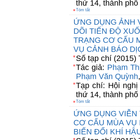
thứ 14, thành phố
Tóm tắt
ỨNG DỤNG ẢNH 
DÕI TIẾN ĐỘ XU
TRẠNG CƠ CẤU 
VỤ CẢNH BÁO DỊ
Số tạp chí (2015)
Tác giả:
Phạm Thị
Phạm Văn Quỳnh
Tạp chí: Hội ngh
thứ 14, thành phố
Tóm tắt
ỨNG DỤNG VIỄN
CƠ CẤU MÙA VỤ 
BIẾN ĐỔI KHÍ HẬ