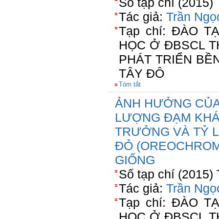
Số tạp chí (2015)
Tác giả:
Trần Ngọ
Tạp chí: ĐÀO 
HỌC Ở ĐBSCL T
PHÁT TRIỂN BỀ
TÂY ĐÔ
Tóm tắt
ẢNH HƯỞNG CỦA
LƯỢNG ĐẠM KHÁ
TRƯỞNG VÀ TỶ L
ĐỎ (OREOCHROMI
GIỐNG
Số tạp chí (2015)
Tác giả:
Trần Ngọ
Tạp chí: ĐÀO 
HỌC Ở ĐBSCL T