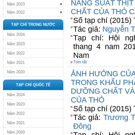
NĂNG SUẤT THỊT
Năm 2023
CHẤT CỦA THỎ C
Năm 2022
Số tạp chí (2015)
TẠP CHÍ TRONG NƯỚC
Tác giả:
Nguyễn T
Năm 2024
Tạp chí: Hội n
Năm 2023
thang 4 nam 20
Năm 2022
Nam
Tóm tắt
Năm 2021
ẢNH HƯỞNG CỦA
Năm 2020
TRONG KHẨU PHẦ
TẠP CHÍ QUỐC TẾ
DƯỠNG CHẤT VÀ
Năm 2024
CỦA THỎ
Năm 2023
Số tạp chí (2015)
Năm 2022
Tác giả:
Trương T
Năm 2021
Đông
Năm 2020
Tạp chí: Hội n