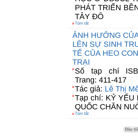
PHÁT TRIỂN BỀ
TÂY ĐÔ
Tóm tắt
ẢNH HƯỞNG CỦA
LÊN SỰ SINH TR
TẾ CỦA HEO CON
TRẠI
Số tạp chí ISBN
Trang: 411-417
Tác giả:
Lê Thị M
Tạp chí: KỶ YẾ
QUỐC CHĂN NUÔ
Tóm tắt
Đầu ti