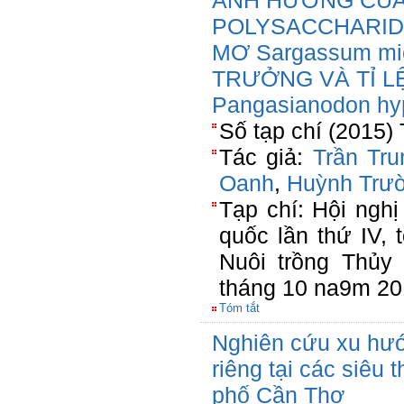
ẢNH HƯỞNG CỦA
POLYSACCHARID
MƠ Sargassum mi
TRƯỞNG VÀ TỈ L
Pangasianodon hy
Số tạp chí (2015) 
Tác giả:
Trần Tru
Oanh
,
Huỳnh Trư
Tạp chí: Hội ngh
quốc lần thứ IV,
Nuôi trồng Thủy 
tháng 10 na9m 2
Tóm tắt
Nghiên cứu xu hướ
riêng tại các siêu t
phố Cần Thơ