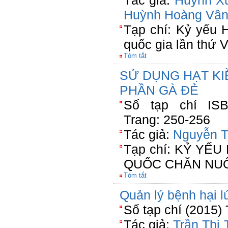
Tác giả:
Huỳnh X
Huỳnh Hoàng Vâ
Tạp chí: Kỷ yếu 
quốc gia lần thứ V
Tóm tắt
SỬ DỤNG HẠT K
PHẦN GÀ ĐẺ
Số tạp chí ISBN
Trang: 250-256
Tác giả:
Nguyễn T
Tạp chí: KỶ YẾ
QUỐC CHĂN NUÔ
Tóm tắt
Quản lý bệnh hại lu
Số tạp chí (2015) 
Tác giả:
Trần Thị 