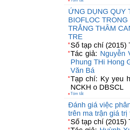
Tóm tắt
ỨNG DỤNG QUY 
BIOFLOC TRONG 
TRẮNG THÂM CAN
TRE
Số tạp chí (2015)
Tác giả:
Nguyễn 
Phung THi Hong
Văn Bá
Tạp chí: Ky yeu 
NCKH o DBSCL
Tóm tắt
Đánh giá việc phân
trên ma trận giá tr
Số tạp chí (2015) 