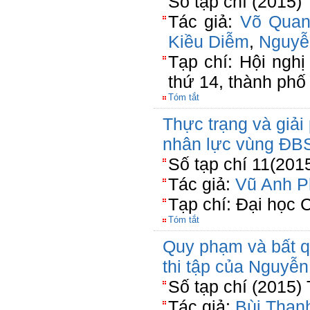
Số tạp chí (2015)
Tác giả:
Võ Quan
Kiều Diễm
,
Nguyễ
Tạp chí: Hội ngh
thứ 14, thành phố
Tóm tắt
Thực trạng và giải
nhân lực vùng ĐB
Số tạp chí 11(201
Tác giả:
Vũ Anh P
Tạp chí: Đại học 
Tóm tắt
Quy phạm và bất q
thi tập của Nguyễ
Số tạp chí (2015)
Tác giả:
Bùi Than