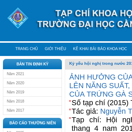
TRANG CHỦ
GIỚI THIỆU
KÊ KHAI BÀI BÁO KHOA HỌC
Kỷ yếu hội nghị trong nước 20
BẢN TIN ĐỊNH KỲ
Năm 2021
ẢNH HƯỞNG CỦA
Năm 2020
LÊN NĂNG SUẤT, 
Năm 2019
CỦA TRỨNG GÀ 
Số tạp chí (2015)
Năm 2018
Tác giả:
Nguyễn T
Năm 2017
Tạp chí: Hội n
BÁO CÁO THƯỜNG NIÊN
thang 4 nam 20