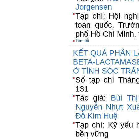
Jorgensen
Tạp chí: Hội nghi
toàn quốc, Trươ
phố Hồ Chí Minh
Tóm tắt
KẾT QUẢ PHÂN LẬP
BETA-LACTAMAS
Ở TỈNH SÓC TRĂ
Số tạp chí Tháng
131
Tác giả:
Bùi Th
Nguyễn Nhựt Xu
Đỗ Kim Huệ
Tạp chí: Kỹ yếu h
bền vững