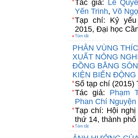
Tác giả:
Lê Quyế
Yến Trinh
,
Võ Ngọ
Tạp chí: Kỷ yếu
2015, Đại học Cần
Tóm tắt
PHÂN VÙNG THÍC
XUẤT NÔNG NGHIỆ
ĐỒNG BẰNG SÔN
KIỆN BIẾN ĐỘNG
Số tạp chí (2015)
Tác giả:
Phạm T
Phan Chí Nguyện
Tạp chí: Hội ngh
thứ 14, thành phố
Tóm tắt