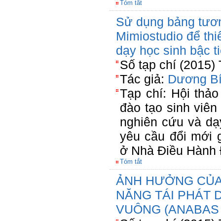
Tóm tắt
Sử dụng bảng tươ
Mimiostudio để thi
dạy học sinh bậc t
Số tạp chí (2015)
Tác giả:
Dương Bí
Tạp chí: Hội thảo
đào tạo sinh viê
nghiên cứu và dạ
yêu cầu đổi mới 
ở Nhà Điều Hành 
Tóm tắt
ẢNH HƯỞNG CỦA 
NĂNG TÁI PHÁT 
VUÔNG (ANABAS 