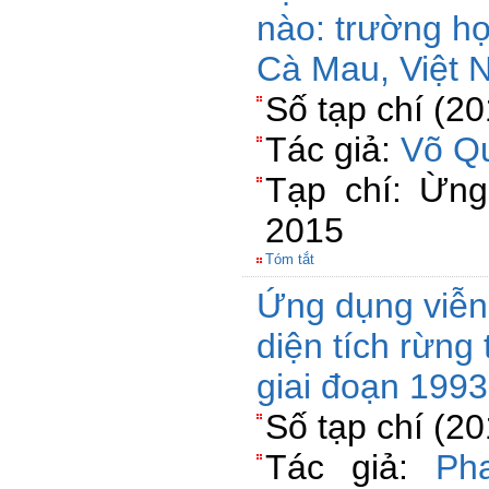
nào: trường hợ
Cà Mau, Việt
Số tạp chí (2
Tác giả:
Võ Q
Tạp chí: Ừn
2015
Tóm tắt
Ứng dụng viễn 
diện tích rừng
giai đoạn 199
Số tạp chí (2
Tác giả:
Ph