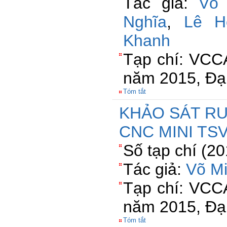
Tác giả:
Võ 
Nghĩa
,
Lê H
Khanh
Tạp chí: VCC
năm 2015, Đạ
Tóm tắt
KHẢO SÁT R
CNC MINI TSV
Số tạp chí (2
Tác giả:
Võ Mi
Tạp chí: VCC
năm 2015, Đạ
Tóm tắt