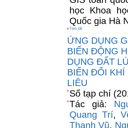
học Khoa họ
Quốc gia Hà N
Tóm tắt
ỨNG DỤNG G
BIẾN ĐỘNG H
DỤNG ĐẤT LÚ
BIẾN ĐỔI KHÍ
LIÊU
Số tạp chí (2
Tác giả:
Ng
Quang Trí
,
V
Thanh Vũ
,
Ng