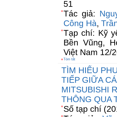
51
Tác giả:
Ngu
Công Hà
,
Trầ
Tạp chí: Kỹ y
Bền Vũng, H
Việt Nam 12/
Tóm tắt
TÌM HIỂU P
TIẾP GIỮA C
MITSUBISHI R
THÔNG QUA T
Số tạp chí (2