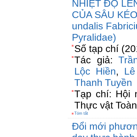
NHIỆT ĐỘ LÊ
CỦA SÂU KÉO 
undalis Fabric
Pyralidae)
Số tạp chí (2
Tác giả:
Trầ
Lộc Hiền
,
Lê
Thanh Tuyền
Tạp chí: Hội
Thực vật Toà
Tóm tắt
Đổi mới phươn