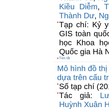
Kiều Diễm
,
T
Thành Dư
,
Ng
Tạp chí: Kỷ 
GIS toàn quốc
học Khoa họ
Quốc gia Hà N
Tóm tắt
Mô hình đồ thị t
dựa trên cấu tr
Số tạp chí (2
Tác giả:
L
Huỳnh Xuân H