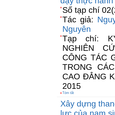
dạy thực hàn
Số tạp chí 02
Tác giả:
Ngu
Nguyên
Tạp chí: 
NGHIÊN C
CÔNG TÁC G
TRONG CÁC
CAO ĐẲNG K
2015
Tóm tắt
Xây dựng than
lực của nam si