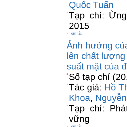
Quốc Tuấn
Tạp chí: Ừn
2015
Tóm tắt
Ảnh hưởng của
lên chất lượn
suất mật của đ
Số tạp chí (2
Tác giả:
Hồ T
Khoa
,
Nguyễn
Tạp chí: Phá
vững
Tóm tắt