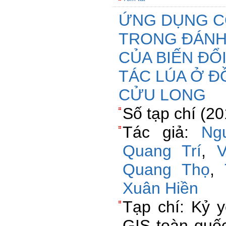
ỨNG DỤNG C
TRONG ĐÁNH 
CỦA BIẾN ĐỔ
TÁC LÚA Ở
CỬU LONG
Số tạp chí (2
Tác giả:
Ng
Quang Trí
,
Quang Thọ
,
Xuân Hiền
Tạp chí: Kỷ 
GIS toàn quốc