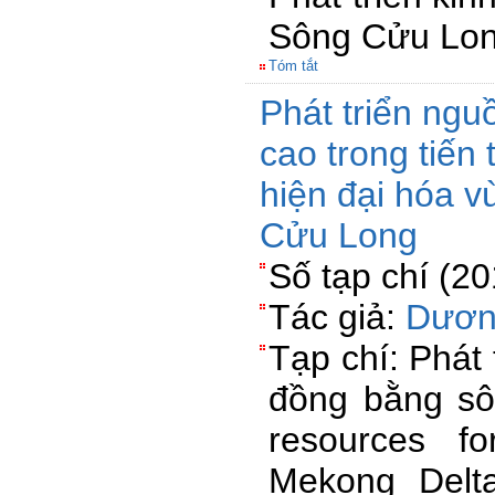
Sông Cửu Lo
Tóm tắt
Phát triển ngu
cao trong tiến
hiện đại hóa 
Cửu Long
Số tạp chí (2
Tác giả:
Dươn
Tạp chí: Phát
đồng bằng s
resources f
Mekong Delt