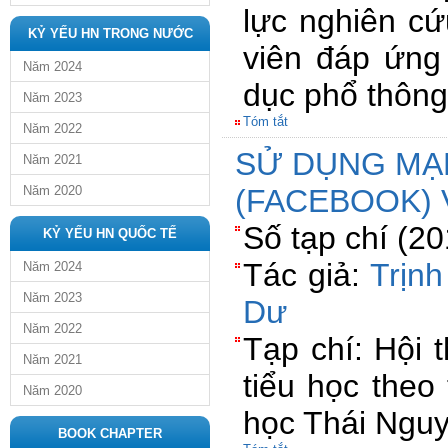
lực nghiên cứ
KỶ YẾU HN TRONG NƯỚC
viên đáp ứng
Năm 2024
dục phổ thông
Năm 2023
Tóm tắt
Năm 2022
SỬ DỤNG MẠ
Năm 2021
Năm 2020
(FACEBOOK) 
Số tạp chí (2
KỶ YẾU HN QUỐC TẾ
Tác giả:
Trịn
Năm 2024
Năm 2023
Dư
Năm 2022
Tạp chí: Hội 
Năm 2021
tiểu học theo
Năm 2020
học Thái Nguy
BOOK CHAPTER