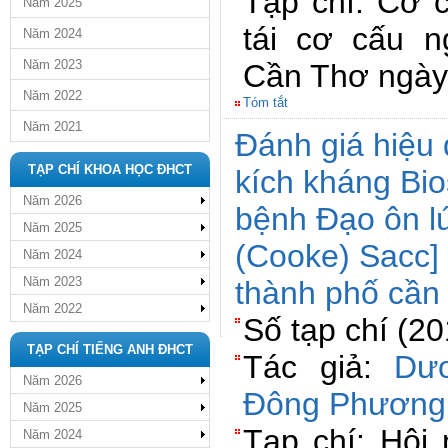
Tạp chí: Cơ 
Năm 2025
tái cơ cấu n
Năm 2024
Năm 2023
Cần Thơ ngày
Năm 2022
Tóm tắt
Năm 2021
Đánh giá hiệu
TẠP CHÍ KHOA HỌC ĐHCT
kích kháng Bi
Năm 2026
bệnh Đạo ôn lú
Năm 2025
(Cooke) Sacc] 
Năm 2024
Năm 2023
thành phố cần
Năm 2022
Số tạp chí (2
TẠP CHÍ TIẾNG ANH ĐHCT
Tác giả:
Dư
Năm 2026
Đông Phương
Năm 2025
Tạp chí: Hội
Năm 2024