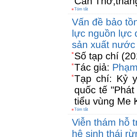
Cần Thơ,thán
Tóm tắt
Vấn đề bảo tồn
lực nguồn lực 
sản xuất nướ
Số tạp chí (2
Tác giả:
Phạm
Tạp chí: Kỷ 
quốc tế "Phát 
tiểu vùng Me 
Tóm tắt
Viễn thám hỗ tr
hệ sinh thái r