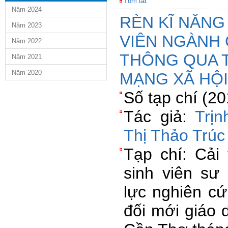
Tóm tắt
Năm 2024
RÈN KĨ NĂNG
Năm 2023
VIÊN NGÀNH 
Năm 2022
THÔNG QUA 
Năm 2021
Năm 2020
MẠNG XÃ HỘI
Số tạp chí (2
Tác giả:
Trị
Thị Thảo Trúc
Tạp chí: Cải 
sinh viên s
lực nghiên c
đối mới giáo 