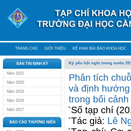
TRANG CHỦ
GIỚI THIỆU
KÊ KHAI BÀI BÁO KHOA HỌC
Kỷ yếu hội nghị trong nước 20
BẢN TIN ĐỊNH KỲ
Năm 2021
Phân tích chuỗ
Năm 2020
và định hướng 
Năm 2019
trong bối cảnh
Năm 2018
Số tạp chí (2
Năm 2017
Tác giả:
Lê N
BÁO CÁO THƯỜNG NIÊN