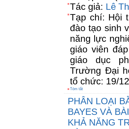
Tác giả:
Lê Th
Tạp chí: Hội 
đào tạo sinh 
năng lực nghi
giáo viên đá
giáo dục ph
Trường Đại h
tổ chức: 19/1
Tóm tắt
PHÂN LOẠI 
BAYES VÀ BÀ
KHẢ NĂNG TR