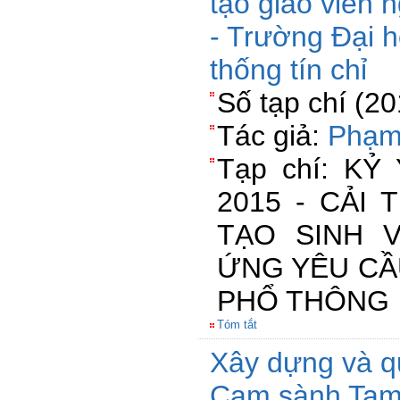
tạo giáo viên 
- Trường Đại 
thống tín chỉ
Số tạp chí (2
Tác giả:
Phạm
Tạp chí: K
2015 - CẢI
TẠO SINH 
ỨNG YÊU CẦ
PHỔ THÔNG
Tóm tắt
Xây dựng và q
Cam sành Tam 