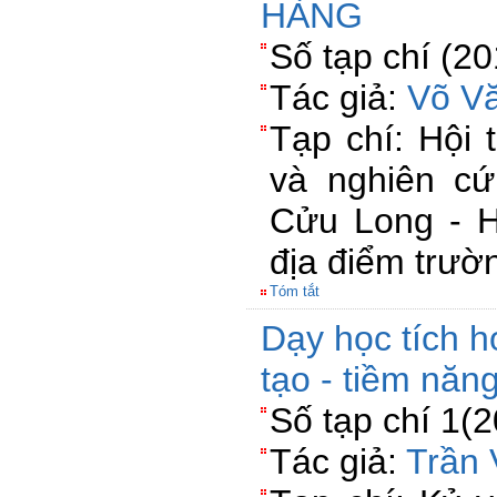
HÀNG
Số tạp chí (2
Tác giả:
Võ Vă
Tạp chí: Hội 
và nghiên c
Cửu Long - Hộ
địa điểm trườ
Tóm tắt
Dạy học tích h
tạo - tiềm năn
Số tạp chí 1(
Tác giả:
Trần 