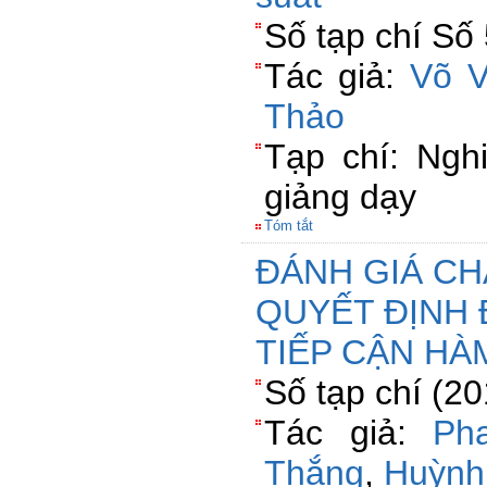
Số tạp chí Số
Tác giả:
Võ V
Thảo
Tạp chí: Ngh
giảng dạy
Tóm tắt
ĐÁNH GIÁ C
QUYẾT ĐỊNH 
TIẾP CẬN HÀ
Số tạp chí (2
Tác giả:
Ph
Thắng
,
Huỳnh