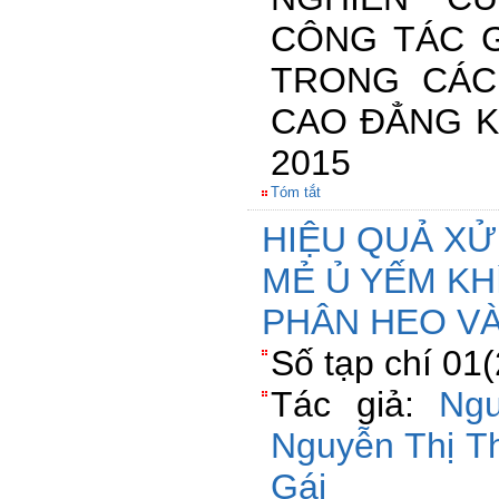
CÔNG TÁC G
TRONG CÁC
CAO ĐẲNG K
2015
Tóm tắt
HIỆU QUẢ XỬ 
MẺ Ủ YẾM KH
PHÂN HEO V
Số tạp chí 01
Tác giả:
Ng
Nguyễn Thị T
Gái