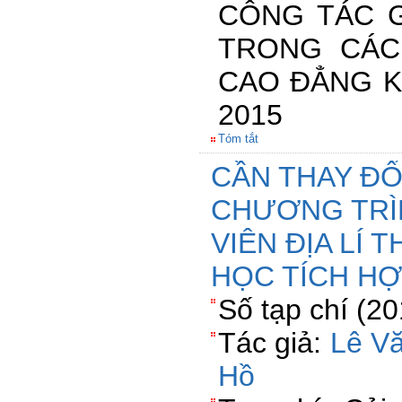
CÔNG TÁC G
TRONG CÁC
CAO ĐẲNG K
2015
Tóm tắt
CẦN THAY ĐỔ
CHƯƠNG TRÌ
VIÊN ĐỊA LÍ 
HỌC TÍCH H
Số tạp chí (2
Tác giả:
Lê V
Hồ