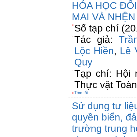
HÓA HỌC ĐỐI
MAI VÀ NHỆN T
Số tạp chí (2
Tác giả:
Trầ
Lộc Hiền
,
Lê 
Quy
Tạp chí: Hội
Thực vật Toà
Tóm tắt
Sử dụng tư liệ
quyền biển, đả
trường trung h