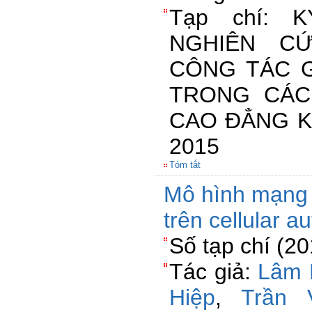
Tạp chí: 
NGHIÊN C
CÔNG TÁC G
TRONG CÁC
CAO ĐẲNG K
2015
Tóm tắt
Mô hình mạng 
trên cellular a
Số tạp chí (2
Tác giả:
Lâm 
Hiệp
,
Trần 