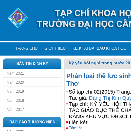
TRANG CHỦ
GIỚI THIỆU
KÊ KHAI BÀI BÁO KHOA HỌC
Kỷ yếu hội nghị trong nước 20
BẢN TIN ĐỊNH KỲ
Năm 2021
Phân loại thể lực si
Thơ
Năm 2020
Số tạp chí 02(2015) Trang
Năm 2019
Tác giả:
Đặng Thị Kim Qu
Năm 2018
Tạp chí: KỶ YẾU HỘI 
Năm 2017
TÁC GIÁO DỤC THỂ CH
ĐẲNG KHU VỰC ĐBSCL 
Liên kết:
BÁO CÁO THƯỜNG NIÊN
Tóm tắt