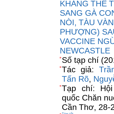
KHÁNG THỂ 
SANG GÀ CON
NÒI, TÀU VÀ
PHƯỢNG) SA
VACCINE NG
NEWCASTLE
Số tạp chí (2
Tác giả:
Trầ
Tấn Rõ
,
Nguy
Tạp chí: Hộ
quốc Chăn nu
Cần Thơ, 28-
Tóm tắt