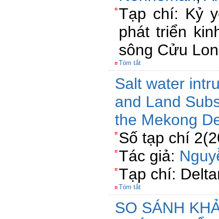
Tạp chí: Kỷ 
phát triển ki
sông Cửu Lon
Tóm tắt
Salt water int
and Land Subs
the Mekong De
Số tạp chí 2(
Tác giả:
Nguy
Tạp chí: Delta
Tóm tắt
SO SÁNH KH