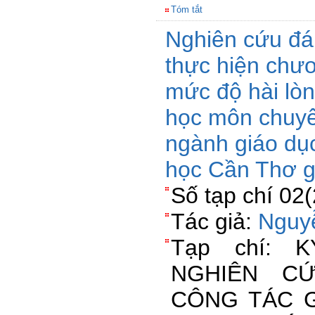
Tóm tắt
Nghiên cứu đán
thực hiện chươ
mức độ hài lòn
học môn chuy
ngành giáo dụ
học Cần Thơ g
Số tạp chí 02
Tác giả:
Nguy
Tạp chí: 
NGHIÊN C
CÔNG TÁC G