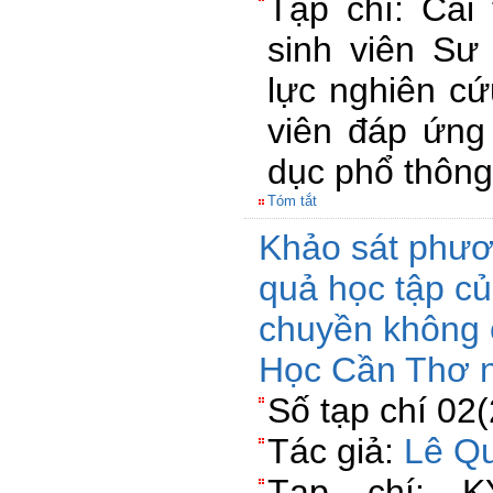
Tạp chí: Cải 
sinh viên S
lực nghiên cứ
viên đáp ứng
dục phổ thông
Tóm tắt
Khảo sát phươ
quả học tập củ
chuyền không 
Học Cần Thơ 
Số tạp chí 02
Tác giả:
Lê Q
Tạp chí: 