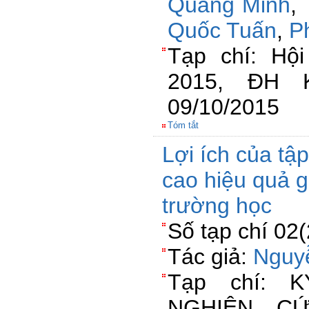
Quang Minh
,
Quốc Tuấn
,
P
Tạp chí: Hộ
2015, ĐH 
09/10/2015
Tóm tắt
Lợi ích của tậ
cao hiệu quả g
trường học
Số tạp chí 02
Tác giả:
Nguy
Tạp chí: 
NGHIÊN C