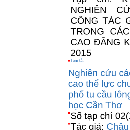
NGHIÊN C
CÔNG TÁC G
TRONG CÁC
CAO ĐẲNG K
2015
Tóm tắt
Nghiên cứu cá
cao thể lực ch
phổ tu cầu lô
học Cần Thơ
Số tạp chí 02
Tác giả:
Châu