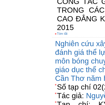
CÔNG TÁC G
TRONG CÁC
CAO ĐẲNG K
2015
Tóm tắt
Nghiên cứu xâ
đánh giá thể l
môn bóng chu
giáo dục thể c
Cần Thơ năm h
Số tạp chí 02
Tác giả:
Nguy
Tạp chí: 