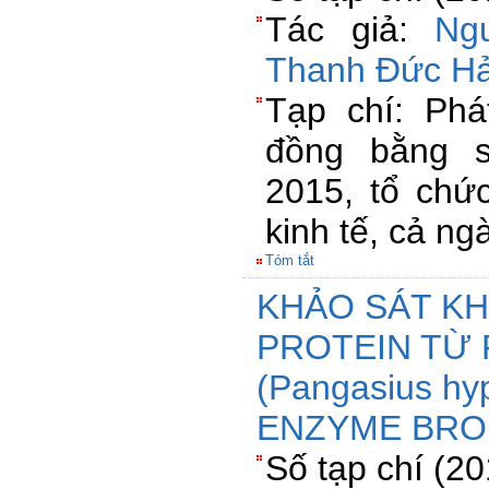
Tác giả:
Ng
Thanh Đức Hả
Tạp chí: Phát
đồng bằng 
2015, tổ chứ
kinh tế, cả ng
Tóm tắt
KHẢO SÁT K
PROTEIN TỪ 
(Pangasius h
ENZYME BRO
Số tạp chí (2