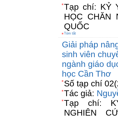
Tạp chí: KỶ
HỌC CHĂN N
QUỐC
Tóm tắt
Giải pháp nâng
sinh viên chu
ngành giáo dụ
học Cần Thơ
Số tạp chí 02
Tác giả:
Nguy
Tạp chí: 
NGHIÊN C