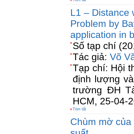
L1 – Distance w
Problem by Ba
application in 
Số tạp chí (2
Tác giả:
Võ Vă
Tạp chí: Hội 
định lượng và
trường ĐH Tà
HCM, 25-04-
Tóm tắt
Chùm mờ của 
suất