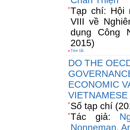
Chân Thiện
Tạp chí: Hội 
VIII về Nghi
dụng Công N
2015)
Tóm tắt
DO THE OEC
GOVERNANCE
ECONOMIC V
VIETNAMESE 
Số tạp chí (2
Tác giả:
N
Nonneman
,
An