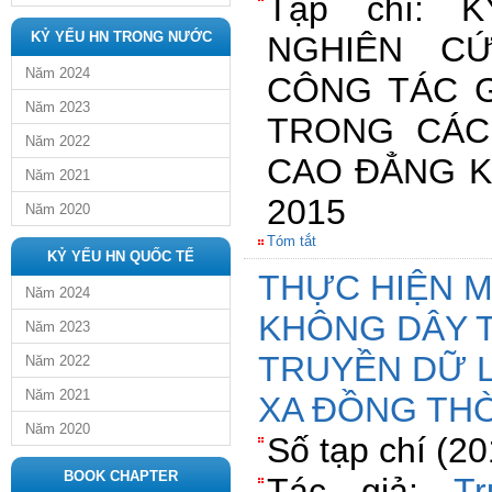
Tạp chí: 
KỶ YẾU HN TRONG NƯỚC
NGHIÊN C
Năm 2024
CÔNG TÁC G
Năm 2023
TRONG CÁC
Năm 2022
CAO ĐẲNG K
Năm 2021
2015
Năm 2020
Tóm tắt
KỶ YẾU HN QUỐC TẾ
THỰC HIỆN 
Năm 2024
KHÔNG DÂY 
Năm 2023
TRUYỀN DỮ 
Năm 2022
Năm 2021
XA ĐỒNG THỜ
Năm 2020
Số tạp chí (2
BOOK CHAPTER
Tác giả:
T