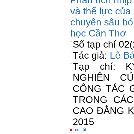
Phân tích nhịp
và thể lực của
chuyên sâu bó
học Cần Thơ
Số tạp chí 02
Tác giả:
Lê B
Tạp chí: 
NGHIÊN C
CÔNG TÁC G
TRONG CÁC
CAO ĐẲNG K
2015
Tóm tắt