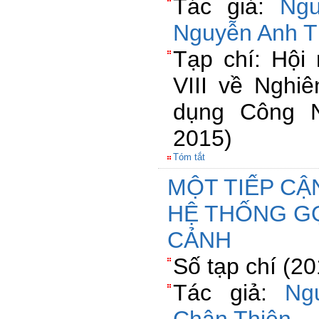
Tác giả:
Ng
Nguyễn Anh 
Tạp chí: Hội 
VIII về Nghi
dụng Công N
2015)
Tóm tắt
MỘT TIẾP C
HỆ THỐNG G
CẢNH
Số tạp chí (2
Tác giả:
Ng