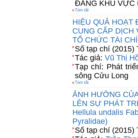
ĐẲNG KHU VỰC 
Tóm tắt
HIỆU QUẢ HOẠT 
CUNG CẤP DỊCH 
TỔ CHỨC TÀI CHÍ
Số tạp chí (2015)
Tác giả:
Vũ Thị H
Tạp chí: Phát tri
sông Cửu Long
Tóm tắt
ẢNH HƯỞNG CỦA
LÊN SỰ PHÁT TR
Hellula undalis Fab
Pyralidae)
Số tạp chí (2015)