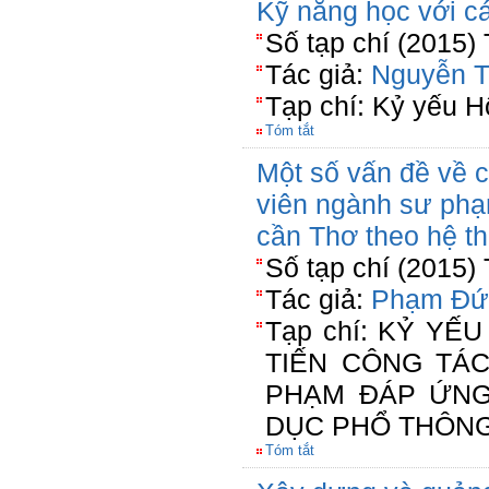
Kỹ năng học với cá
Số tạp chí (2015)
Tác giả:
Nguyễn T
Tạp chí: Kỷ yếu H
Tóm tắt
Một số vấn đề về c
viên ngành sư phạ
cần Thơ theo hệ th
Số tạp chí (2015)
Tác giả:
Phạm Đứ
Tạp chí: KỶ YẾU
TIẾN CÔNG TÁC
PHẠM ĐÁP ỨNG
DỤC PHỔ THÔN
Tóm tắt