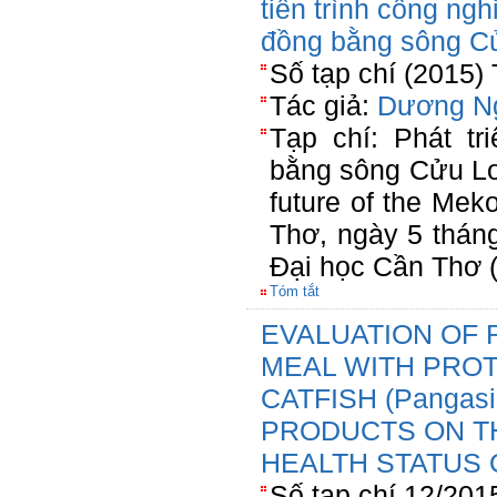
tiến trình công ng
đồng bằng sông C
Số tạp chí (2015)
Tác giả:
Dương N
Tạp chí: Phát t
bằng sông Cửu Lo
future of the Mek
Thơ, ngày 5 thán
Đại học Cần Thơ 
Tóm tắt
EVALUATION OF 
MEAL WITH PRO
CATFISH (Pangasi
PRODUCTS ON T
HEALTH STATUS 
Số tạp chí 12/201