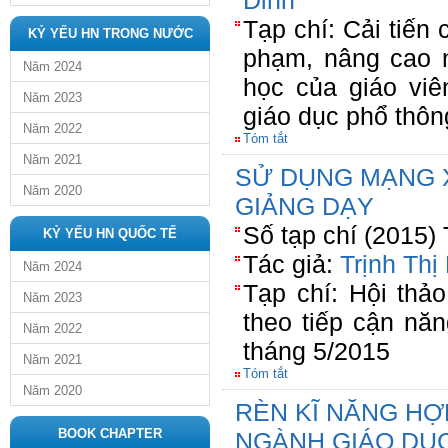
Dinh
Tạp chí: Cải tiến 
KỶ YẾU HN TRONG NƯỚC
phạm, nâng cao 
Năm 2024
học của giáo vi
Năm 2023
giáo dục phổ thôn
Năm 2022
Tóm tắt
Năm 2021
SỬ DỤNG MẠNG X
Năm 2020
GIẢNG DẠY
Số tạp chí (2015)
KỶ YẾU HN QUỐC TẾ
Tác giả:
Trịnh Th
Năm 2024
Tạp chí: Hội thả
Năm 2023
theo tiếp cận nă
Năm 2022
tháng 5/2015
Năm 2021
Tóm tắt
Năm 2020
RÈN KĨ NĂNG HỢ
BOOK CHAPTER
NGÀNH GIÁO DỤC