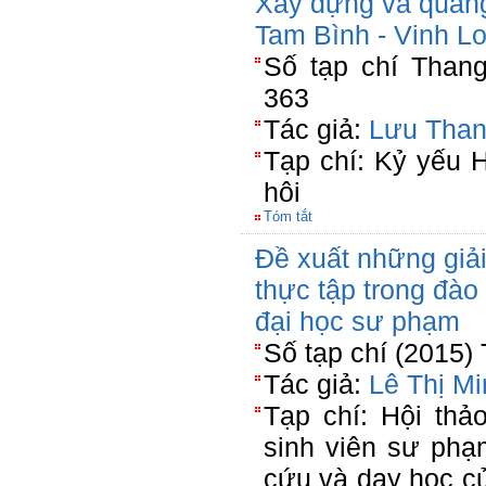
Xây dựng và quản
Tam Bình - Vinh L
Số tạp chí Than
363
Tác giả:
Lưu Than
Tạp chí: Kỷ yếu 
hôi
Tóm tắt
Đề xuất những giả
thực tập trong đào
đại học sư phạm
Số tạp chí (2015)
Tác giả:
Lê Thị M
Tạp chí: Hội thả
sinh viên sư phạ
cứu và dạy học c