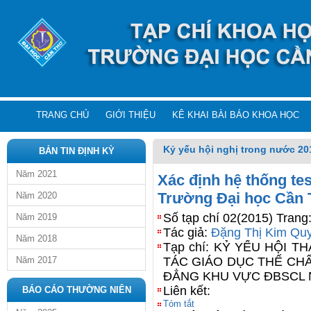
TRANG CHỦ
GIỚI THIỆU
KÊ KHAI BÀI BÁO KHOA HỌC
Kỷ yếu hội nghị trong nước 20
BẢN TIN ĐỊNH KỲ
Năm 2021
Xác định hệ thống tes
Trường Đại học Cần
Năm 2020
Số tạp chí 02(2015) Trang
Năm 2019
Tác giả:
Đặng Thị Kim Qu
Năm 2018
Tạp chí: KỶ YẾU HỘI 
Năm 2017
TÁC GIÁO DỤC THỂ CH
ĐẲNG KHU VỰC ĐBSCL 
Liên kết:
BÁO CÁO THƯỜNG NIÊN
Tóm tắt