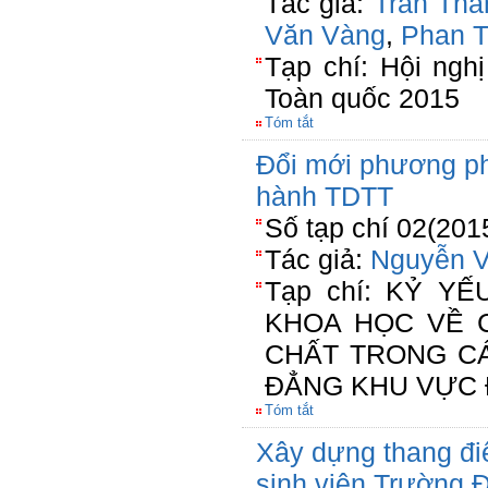
Tác giả:
Trần Tha
Văn Vàng
,
Phan T
Tạp chí: Hội ngh
Toàn quốc 2015
Tóm tắt
Đổi mới phương ph
hành TDTT
Số tạp chí 02(201
Tác giả:
Nguyễn 
Tạp chí: KỶ Y
KHOA HỌC VỀ 
CHẤT TRONG C
ĐẲNG KHU VỰC 
Tóm tắt
Xây dựng thang đi
sinh viên Trường 