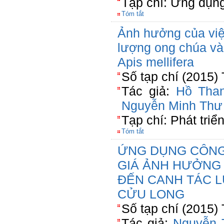
Tạp chí: Ừng dụn
Tóm tắt
Ảnh hưởng của việ
lượng ong chúa và
Apis mellifera
Số tạp chí (2015)
Tác giả:
Hồ Tha
Nguyễn Minh Thư
Tạp chí: Phát tri
Tóm tắt
ỨNG DỤNG CÔNG
GIÁ ẢNH HƯỞNG 
ĐẾN CANH TÁC 
CỬU LONG
Số tạp chí (2015)
Tác giả:
Nguyễn 