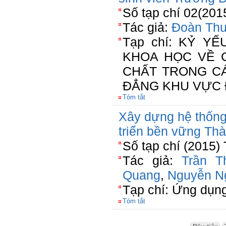
Số tạp chí 02(201
Tác giả:
Đoàn Thu
Tạp chí: KỶ Y
KHOA HỌC VỀ 
CHẤT TRONG C
ĐẲNG KHU VỰC 
Tóm tắt
Xây dựng hệ thống 
triển bền vững Th
Số tạp chí (2015)
Tác giả:
Trần T
Quang
,
Nguyễn N
Tạp chí: Ứng dụn
Tóm tắt