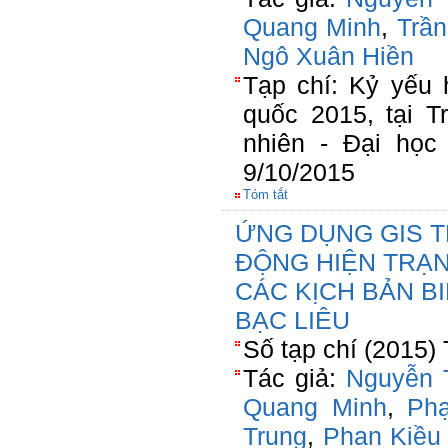
Quang Minh
,
Trầ
Ngô Xuân Hiền
Tạp chí: Kỷ yếu 
quốc 2015, tại 
nhiên - Đại học
9/10/2015
Tóm tắt
ỨNG DỤNG GIS T
ĐỘNG HIỆN TRẠN
CÁC KỊCH BẢN BI
BẠC LIÊU
Số tạp chí (2015)
Tác giả:
Nguyễn 
Quang Minh
,
Ph
Trung
,
Phan Kiều