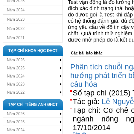
Năm 2025
Test vận động là đo lường
đích xác định trạng thái h
Năm 2024
đo được gọi là Test khi đá
Năm 2023
có hệ thống đánh giá, đủ độ
ứng yêu cầu về độ tin cậy 
Năm 2022
chất. Quá trình thử nghiệm đ
Năm 2021
được nhờ phép đo là kết quả
TẠP CHÍ KHOA HỌC ĐHCT
Các bài báo khác
Năm 2026
Phân tích chuỗi ng
Năm 2025
hướng phát triển b
Năm 2024
cầu hóa
Năm 2023
Số tạp chí (2015)
Năm 2022
Tác giả:
Lê Nguyễ
TẠP CHÍ TIẾNG ANH ĐHCT
Tạp chí: Cơ chế 
Năm 2026
ngành nông ng
Năm 2025
17/10/2014
Năm 2024