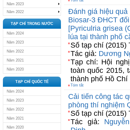
Tóm tắt
Năm 2023
Đánh giá hiệu quả
Năm 2022
Biosar-3 ĐHCT đối
TẠP CHÍ TRONG NƯỚC
[Pyriculria grisea 
Năm 2024
lúa tại thành phố 
Năm 2023
Số tạp chí (2015)
Năm 2022
Tác giả:
Dương N
Tạp chí: Hội ngh
Năm 2021
toàn quốc 2015, 
Năm 2020
thành phố Hồ Chí
TẠP CHÍ QUỐC TẾ
Tóm tắt
Năm 2024
Cải tiến công tác 
Năm 2023
phòng thí nghiệm 
Năm 2022
Số tạp chí (2015)
Năm 2021
Tác giả:
Nguyễ
Năm 2020