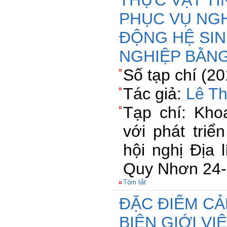
THỰC VẬT TỈ
PHỤC VỤ NGH
ĐỘNG HỆ SIN
NGHIỆP BẰNG
Số tạp chí (2
Tác giả:
Lê T
Tạp chí: Khoa 
với phát triê
hội nghị Địa 
Quy Nhơn 24-
Tóm tắt
ĐẶC ĐIỂM CẢ
BIÊN GIỚI VI