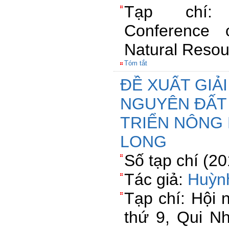
Tạp chí: T
Conference 
Natural Reso
Tóm tắt
ĐỀ XUẤT GIẢ
NGUYÊN ĐẤT
TRIỂN NÔNG 
LONG
Số tạp chí (2
Tác giả:
Huỳn
Tạp chí: Hội n
thứ 9, Qui N