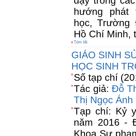
dạy trong cá
hướng phát 
học, Trường
Hồ Chí Minh, 
Tóm tắt
GIÁO SINH S
HỌC SINH TR
Số tạp chí (2
Tác giả:
Đỗ T
Thị Ngọc Ánh
Tạp chí: Kỷ 
năm 2016 - Đ
Khoa Sư phạm