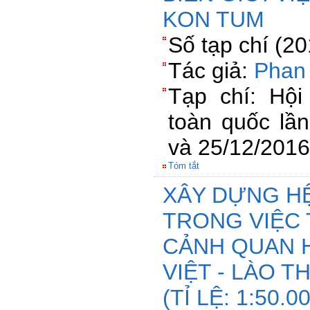
KON TUM
Số tạp chí (2
Tác giả:
Phan
Tạp chí: Hội
toàn quốc lầ
và 25/12/2016
Tóm tắt
XÂY DỰNG H
TRONG VIỆC 
CẢNH QUAN H
VIỆT - LÀO 
(TỈ LỆ: 1:50.0