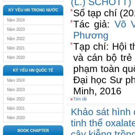
(L.) SCHOTT)
Số tạp chí (2
KỶ YẾU HN TRONG NƯỚC
Năm 2024
Tác giả:
Võ 
Năm 2023
Phương
Năm 2022
Tạp chí: Hội 
Năm 2021
và cán bộ trẻ
Năm 2020
phạm toàn quố
KỶ YẾU HN QUỐC TẾ
Đại học Sư p
Năm 2024
Minh, 2016
Năm 2023
Năm 2022
Tóm tắt
Năm 2021
Khảo sát hình 
Năm 2020
tinh thể oxalat
BOOK CHAPTER
cây kiễng trồn