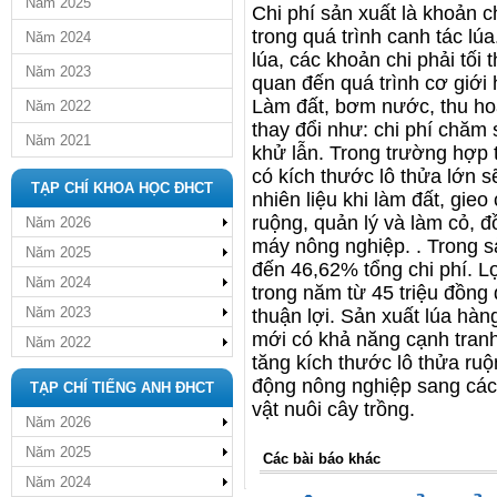
Năm 2025
Chi phí sản xuất là khoản 
trong quá trình canh tác lú
Năm 2024
lúa, các khoản chi phải tối 
Năm 2023
quan đến quá trình cơ giới
Làm đất, bơm nước, thu hoạ
Năm 2022
thay đổi như: chi phí chăm 
Năm 2021
khử lẫn. Trong trường hợp 
có kích thước lô thửa lớn 
TẠP CHÍ KHOA HỌC ĐHCT
nhiên liệu khi làm đất, gieo
ruộng, quản lý và làm cỏ, đ
Năm 2026
máy nông nghiệp. . Trong s
Năm 2025
đến 46,62% tổng chi phí. Lợ
Năm 2024
trong năm từ 45 triệu đồng đ
Năm 2023
thuận lợi. Sản xuất lúa hàn
mới có khả năng cạnh tranh 
Năm 2022
tăng kích thước lô thửa ruộ
động nông nghiệp sang các
TẠP CHÍ TIẾNG ANH ĐHCT
vật nuôi cây trồng.
Năm 2026
Năm 2025
Các bài báo khác
Năm 2024