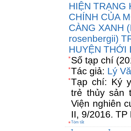
HIỆN TRẠNG 
CHÍNH CỦA M
CÀNG XANH (
rosenbergii)
HUYỆN THỚI 
Số tạp chí (2
Tác giả:
Lý V
Tạp chí: Ký 
trẻ thủy sản 
Viện nghiên c
II, 9/2016. T
Tóm tắt