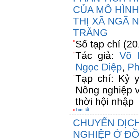
CỦA MÔ HÌNH
THỊ XÃ NGÃ 
TRĂNG
Số tạp chí (2
Tác giả:
Võ 
Ngọc Diệp
,
Ph
Tạp chí: Kỷ 
Nông nghiệp v
thời hội nhập
Tóm tắt
CHUYỂN DỊC
NGHIỆP Ở Đ