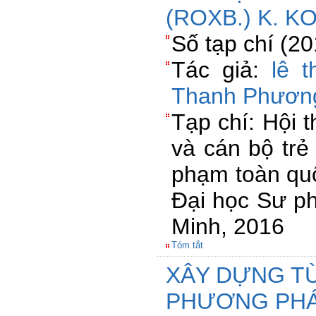
(ROXB.) K. K
Số tạp chí (2
Tác giả:
lê 
Thanh Phươn
Tạp chí: Hội 
và cán bộ trẻ
phạm toàn quố
Đại học Sư p
Minh, 2016
Tóm tắt
XÂY DỰNG TỪ
PHƯƠNG PHÁ