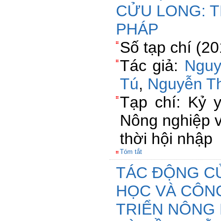
CỬU LONG: T
PHÁP
Số tạp chí (2
Tác giả:
Nguy
Tú
,
Nguyễn T
Tạp chí: Kỷ 
Nông nghiệp v
thời hội nhập
Tóm tắt
TÁC ĐỘNG C
HỌC VÀ CÔN
TRIỂN NÔNG 