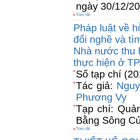
ngày 30/12/2
Tóm tắt
Pháp luật về h
đổi nghề và tì
Nhà nước thu h
thực hiện ở T
Số tạp chí (2
Tác giả:
Nguy
Phương Vy
Tạp chí: Quản
Bằng Sông C
Tóm tắt