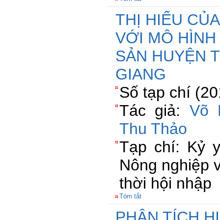
THỊ HIẾU CỦ
VỚI MÔ HÌNH
SẢN HUYỆN TỊ
GIANG
Số tạp chí (2
Tác giả:
Võ 
Thu Thảo
Tạp chí: Kỷ 
Nông nghiệp v
thời hội nhập
Tóm tắt
PHÂN TÍCH H