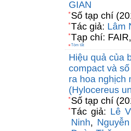
GIAN
Số tạp chí (2
Tác giả:
Lâm 
Tạp chí: FAIR
Tóm tắt
Hiệu quả của b
compact và số
ra hoa nghịch
(Hylocereus u
Số tạp chí (2
Tác giả:
Lê V
Ninh
,
Nguyễn