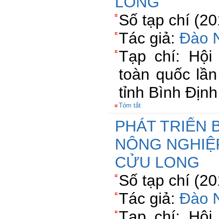
LONG
Số tạp chí (2
Tác giả:
Đào 
Tạp chí: Hội
toàn quốc lần
tỉnh Bình Địn
Tóm tắt
PHÁT TRIỂN 
NÔNG NGHIỆ
CỬU LONG
Số tạp chí (2
Tác giả:
Đào 
Tạp chí: Hội