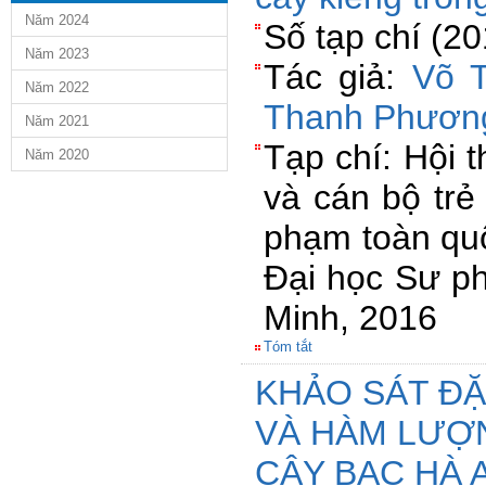
Năm 2024
Số tạp chí (2
Năm 2023
Tác giả:
Võ T
Năm 2022
Thanh Phươn
Năm 2021
Tạp chí: Hội 
Năm 2020
và cán bộ trẻ
phạm toàn quố
Đại học Sư p
Minh, 2016
Tóm tắt
KHẢO SÁT ĐẶ
VÀ HÀM LƯỢ
CÂY BẠC HÀ 