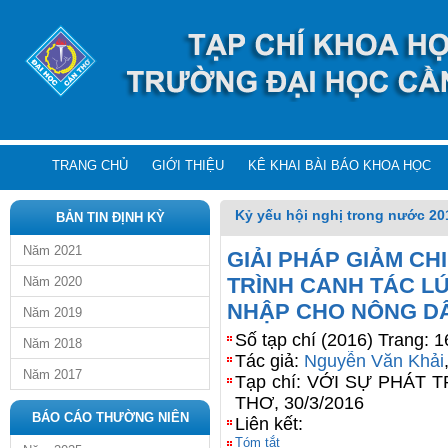
TRANG CHỦ
GIỚI THIỆU
KÊ KHAI BÀI BÁO KHOA HỌC
Kỷ yếu hội nghị trong nước 20
BẢN TIN ĐỊNH KỲ
Năm 2021
GIẢI PHÁP GIẢM CH
TRÌNH CANH TÁC L
Năm 2020
NHẬP CHO NÔNG D
Năm 2019
Số tạp chí (2016) Trang: 1
Năm 2018
Tác giả:
Nguyễn Văn Khải
Năm 2017
Tạp chí: VỚI SỰ PHÁT
THƠ, 30/3/2016
BÁO CÁO THƯỜNG NIÊN
Liên kết:
Tóm tắt