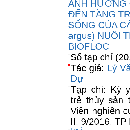
ẢNH HƯỞNG 
ĐẾN TĂNG T
SỐNG CỦA CÁ
argus) NUÔI
BIOFLOC
Số tạp chí (2
Tác giả:
Lý V
Dự
Tạp chí: Ký 
trẻ thủy sản 
Viện nghiên c
II, 9/2016. T
Tóm tắt