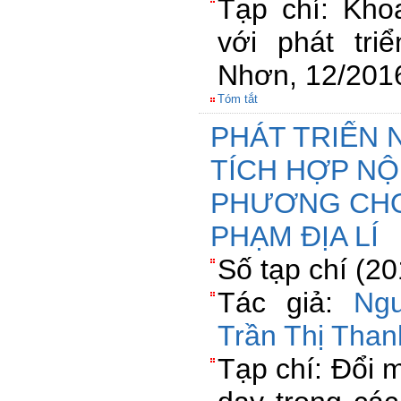
Tạp chí: Kho
với phát tri
Nhơn, 12/201
Tóm tắt
PHÁT TRIỂN 
TÍCH HỢP NỘI
PHƯƠNG CHO
PHẠM ĐỊA LÍ
Số tạp chí (2
Tác giả:
Ng
Trần Thị Than
Tạp chí: Đổi 