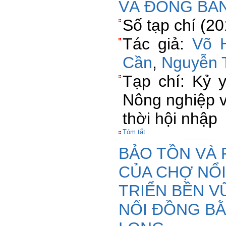
VÀ ĐỒNG BẰ
Số tạp chí (2
Tác giả:
Võ 
Cần
,
Nguyễn 
Tạp chí: Kỷ 
Nông nghiệp v
thời hội nhập
Tóm tắt
BẢO TỒN VÀ 
CỦA CHỢ NỔI
TRIỂN BỀN V
NỔI ĐỒNG B