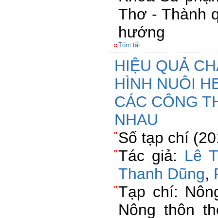
Thơ - Thành q
hướng
Tóm tắt
HIỆU QUẢ CH
HÌNH NUÔI 
CÁC CÔNG T
NHAU
Số tạp chí (2
Tác giả:
Lê T
Thanh Dũng
,
Tạp chí: Nông
Nông thôn th