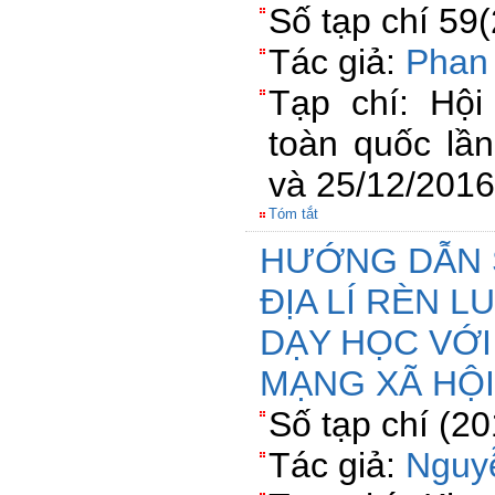
Số tạp chí 59
Tác giả:
Phan
Tạp chí: Hội
toàn quốc lầ
và 25/12/2016
Tóm tắt
HƯỚNG DẪN 
ĐỊA LÍ RÈN L
DẠY HỌC VỚI
MẠNG XÃ HỘ
Số tạp chí (2
Tác giả:
Nguy