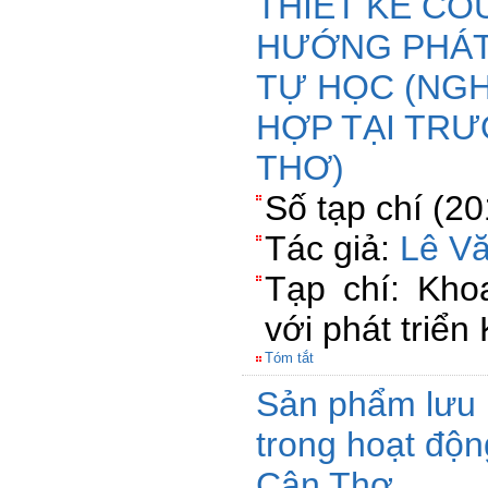
THIẾT KẾ C
HƯỚNG PHÁT
TỰ HỌC (NG
HỢP TẠI TRƯ
THƠ)
Số tạp chí (2
Tác giả:
Lê V
Tạp chí: Kho
với phát triển
Tóm tắt
Sản phẩm lưu 
trong hoạt độn
Cân Thơ