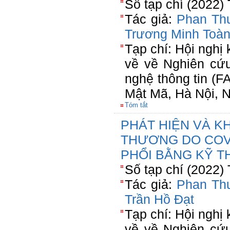
Số tạp chí (2022)
Tác giả:
Phan Th
Trương Minh Toà
Tạp chí: Hội nghị
về về Nghiên cứ
nghệ thông tin (F
Mật Mã, Hà Nội, 
Tóm tắt
PHÁT HIỆN VÀ 
THƯƠNG DO COV
PHỔI BẰNG KỸ T
Số tạp chí (2022)
Tác giả:
Phan Th
Trần Hồ Đạt
Tạp chí: Hội nghị
về về Nghiên cứ