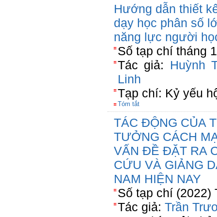
Hướng dẫn thiết k
dạy học phân số lớ
năng lực người họ
Số tạp chí tháng 
Tác giả:
Huỳnh T
Linh
Tạp chí: Kỷ yếu h
Tóm tắt
TÁC ĐỘNG CỦA T
TƯỞNG CÁCH MẠ
VẤN ĐỀ ĐẶT RA 
CỨU VÀ GIẢNG D
NAM HIỆN NAY
Số tạp chí (2022)
Tác giả:
Trần Trư