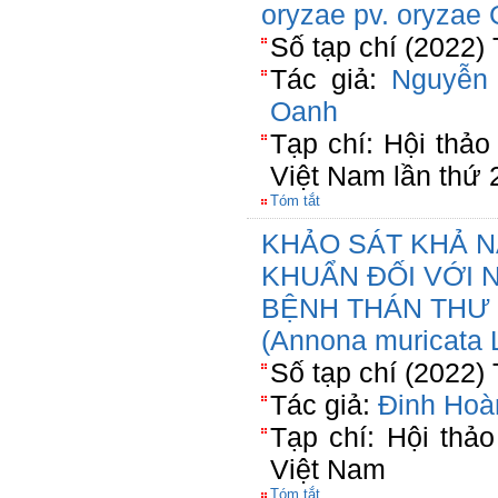
oryzae pv. oryza
Số tạp chí (2022)
Tác giả:
Nguyễn
Oanh
Tạp chí: Hội thả
Việt Nam lần thứ 
Tóm tắt
KHẢO SÁT KHẢ N
KHUẨN ĐỐI VỚI NẤ
BỆNH THÁN THƯ 
(Annona muricata L
Số tạp chí (2022)
Tác giả:
Đinh Hoà
Tạp chí: Hội thả
Việt Nam
Tóm tắt