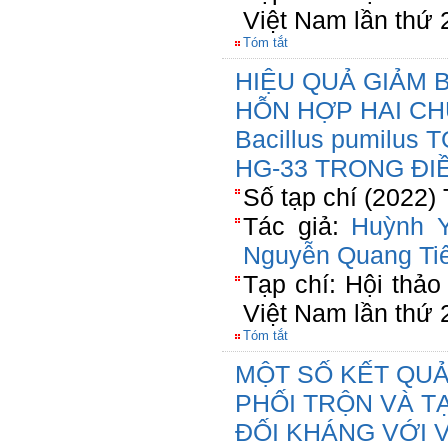
Việt Nam lần thứ 
Tóm tắt
HIỆU QUẢ GIẢM B
HỖN HỢP HAI CH
Bacillus pumilus T
HG-33 TRONG ĐIỀ
Số tạp chí (2022)
Tác giả:
Huỳnh 
Nguyễn Quang Ti
Tạp chí: Hội thả
Việt Nam lần thứ 
Tóm tắt
MỘT SỐ KẾT QUẢ 
PHỐI TRỘN VÀ T
ĐỐI KHÁNG VỚI