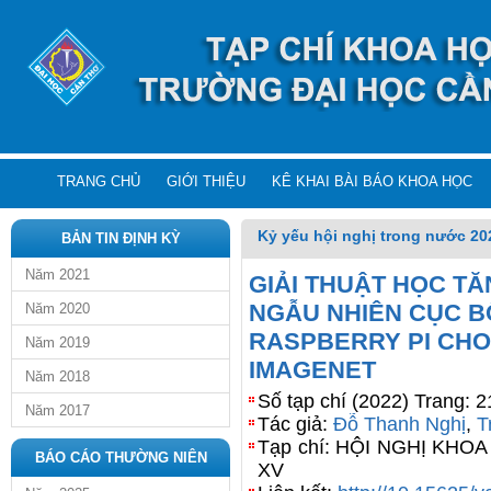
TRANG CHỦ
GIỚI THIỆU
KÊ KHAI BÀI BÁO KHOA HỌC
Kỷ yếu hội nghị trong nước 20
BẢN TIN ĐỊNH KỲ
Năm 2021
GIẢI THUẬT HỌC T
NGẪU NHIÊN CỤC B
Năm 2020
RASPBERRY PI CHO
Năm 2019
IMAGENET
Năm 2018
Số tạp chí (2022) Trang: 
Năm 2017
Tác giả:
Đỗ Thanh Nghị
,
T
Tạp chí: HỘI NGHỊ KH
BÁO CÁO THƯỜNG NIÊN
XV