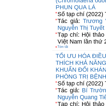
(Chromolaena odo
PHUN QUA LÁ
Số tạp chí (2022)
Tác giả:
Trương 
Nguyễn Thị Tuyết
Tạp chí: Hội thả
Việt Nam lần thứ 
Tóm tắt
TỐI ƯU HÓA ĐIỀU
THÍCH KHẢ NĂNG
KHUẨN ĐỐI KHÁNG 
PHÒNG TRỊ BỆNH
Số tạp chí (2022)
Tác giả:
Bí Trườ
Nguyễn Quang Ti
Tạp chí: Hội thả