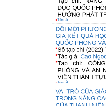
Tạp chí: NÂN
DỤC QUỐC PHÒN
HƯỚNG PHÁT TR
Tóm tắt
ĐỔI MỚI PHƯƠNG
GIÁ KẾT QUẢ HỌ
QUỐC PHÒNG VÀ
Số tạp chí (2022)
Tác giả:
Cao Ngọ
Tạp chí: CÔ
PHÒNG VÀ AN N
VIÊN THÀNH TỰU
Tóm tắt
VAI TRÒ CỦA GI
TRONG NÂNG CAO
CỦA THANH NIÊN