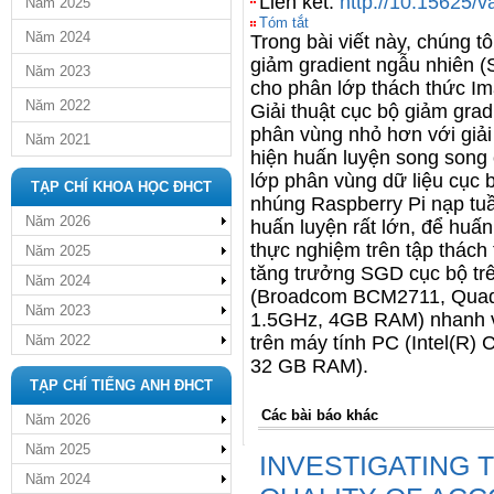
Liên kết:
http://10.15625/
Năm 2025
Tóm tắt
Năm 2024
Trong bài vi
ết này, chúng to
gi
ả
m gradient ng
ẫ
u nhiên (
Năm 2023
cho phân l
ớ
p thách th
ứ
c Im
Năm 2022
Gi
ả
i thu
ậ
t c
ụ
c b
ộ
gi
ả
m grad
phân vùng nh
ỏ hơn vớ
i gi
ả
Năm 2021
hi
ệ
n hu
ấ
n luy
ệ
n song song 
l
ớ
p phân vùng d
ữ
li
ệ
u c
ụ
c 
TẠP CHÍ KHOA HỌC ĐHCT
nhúng Raspberry Pi
nạp tuầ
Năm 2026
huấn luyện rất lớn, để huấ
thực nghiệm trên tập thác
Năm 2025
tăng trưởng SGD cục bộ tr
Năm 2024
(Broadcom BCM2711, Quad 
Năm 2023
1.5GHz, 4GB RAM
) nhanh v
Năm 2022
trên máy tính PC (Intel(
32 GB RAM).
TẠP CHÍ TIẾNG ANH ĐHCT
Các bài báo khác
Năm 2026
Năm 2025
INVESTIGATING 
Năm 2024