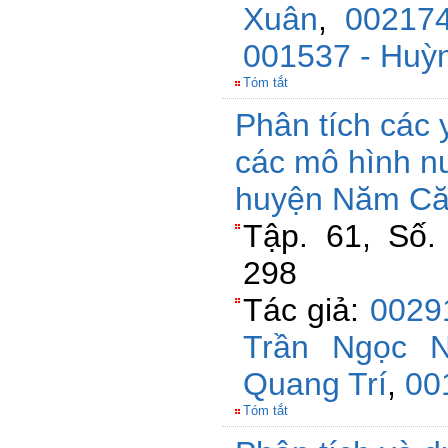
Xuân
,
00217
001537 - Huỳn
Tóm tắt
Phân tích các
các mô hình nu
huyện Năm Căn
Tập. 61, Số.
298
Tác giả:
0029
Trần Ngọc 
Quang Trí
,
00
Tóm tắt