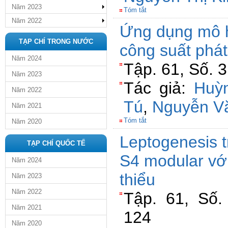
Năm 2023
Tóm tắt
Năm 2022
Ứng dụng mô 
TẠP CHÍ TRONG NƯỚC
công suất phát
Năm 2024
Tập. 61, Số. 3
Năm 2023
Tác giả:
Huỳ
Năm 2022
Tú
,
Nguyễn V
Năm 2021
Tóm tắt
Năm 2020
Leptogenesis 
TẠP CHÍ QUỐC TẾ
S4 modular với
Năm 2024
thiểu
Năm 2023
Năm 2022
Tập. 61, Số.
Năm 2021
124
Năm 2020