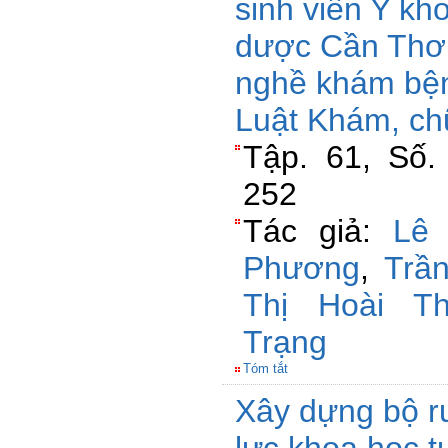
sinh viên Y kh
dược Cần Thơ 
nghề khám bện
Luật Khám, c
Tập. 61, Số.
252
Tác giả:
Lê
Phương
,
Trầ
Thị Hoài T
Trạng
Tóm tắt
Xây dựng bộ r