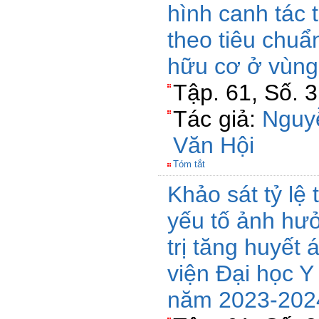
hình canh tác 
theo tiêu chuẩ
hữu cơ ở vùng
Tập. 61, Số. 
Tác giả:
Nguy
Văn Hội
Tóm tắt
Khảo sát tỷ lệ
yếu tố ảnh hư
trị tăng huyết 
viện Đại học 
năm 2023-202