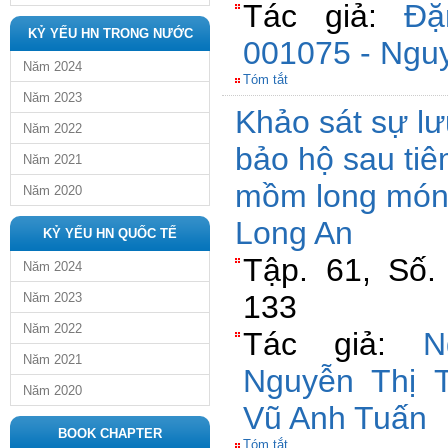
Tác giả:
Đặ
KỶ YẾU HN TRONG NƯỚC
001075 - Ngu
Năm 2024
Tóm tắt
Năm 2023
Khảo sát sự lư
Năm 2022
bảo hộ sau tiê
Năm 2021
mồm long móng 
Năm 2020
Long An
KỶ YẾU HN QUỐC TẾ
Tập. 61, Số.
Năm 2024
133
Năm 2023
Năm 2022
Tác giả:
N
Năm 2021
Nguyễn Thị 
Năm 2020
Vũ Anh Tuấn
BOOK CHAPTER
Tóm tắt