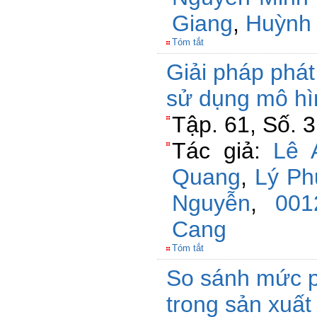
Giang
,
Huỳnh 
Tóm tắt
Giải pháp phá
sử dụng mô hì
Tập. 61, Số. 
Tác giả:
Lê 
Quang
,
Lý Ph
Nguyễn
,
001
Cang
Tóm tắt
So sánh mức ph
trong sản xuất