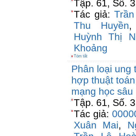
Tập. 61, Số. 
Tác giả:
Trần
Thu Huyền
Huỳnh Thị 
Khoảng
Tóm tắt
Phân loại ung 
hợp thuật toá
mạng học sâu 
Tập. 61, Số. 
Tác giả:
00000
Xuân Mai
,
N