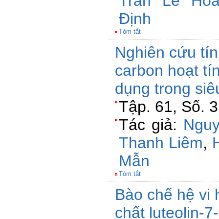
Trần Lê Ho
Định
Tóm tắt
Nghiên cứu tín
carbon hoạt tí
dụng trong siê
Tập. 61, Số. 
Tác giả:
Nguy
Thanh Liêm
,
Mẫn
Tóm tắt
Bào chế hệ vi
chất luteolin-7