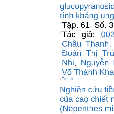
glucopyranosid
tính kháng un
Tập. 61, Số. 
Tác giả:
00
Châu Thanh
Đoàn Thị Trú
Nhi
,
Nguyễn 
Võ Thành Kh
Tóm tắt
Nghiên cứu ti
của cao chiết 
(Nepenthes mir