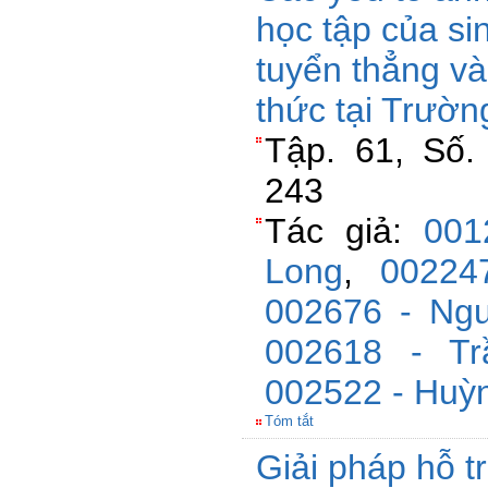
học tập của si
tuyển thẳng và
thức tại Trườ
Tập. 61, Số.
243
Tác giả:
001
Long
,
0022
002676 - Ng
002618 - T
002522 - Huỳ
Tóm tắt
Giải pháp hỗ t