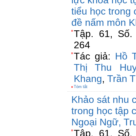
lực khoa học t
tiểu học trong
đề nấm môn K
Tập. 61, Số.
264
Tác giả:
Hồ 
Thị Thu Hu
Khang
,
Trần 
Tóm tắt
Khảo sát nhu 
trong học tập 
Ngoại Ngữ, Tr
Tập. 61, Số.