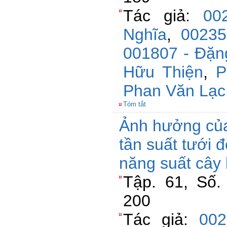
Tác giả:
00
Nghĩa
,
00235
001807 - Đặn
Hữu Thiện
,
P
Phan Văn Lạc
Tóm tắt
Ảnh hưởng của
tần suất tưới 
năng suất cây 
Tập. 61, Số.
200
Tác giả:
00