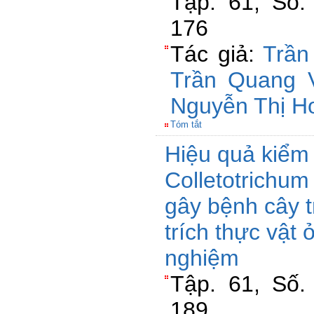
Tập. 61, Số.
176
Tác giả:
Trần
Trần Quang 
Nguyễn Thị H
Tóm tắt
Hiệu quả kiểm
Colletotrichum
gây bệnh cây t
trích thực vật 
nghiệm
Tập. 61, Số.
189