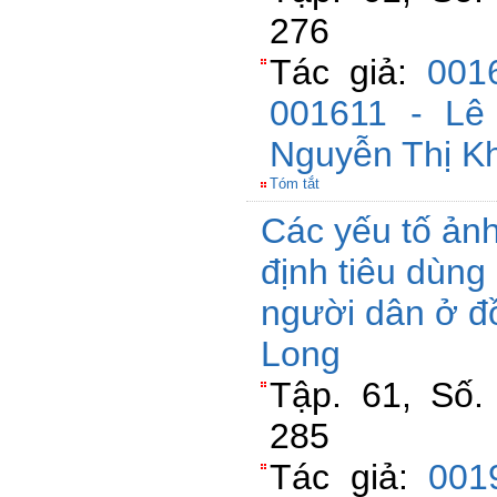
276
Tác giả:
001
001611 - Lê
Nguyễn Thị K
Tóm tắt
Các yếu tố ản
định tiêu dùng
người dân ở đ
Long
Tập. 61, Số.
285
Tác giả:
001