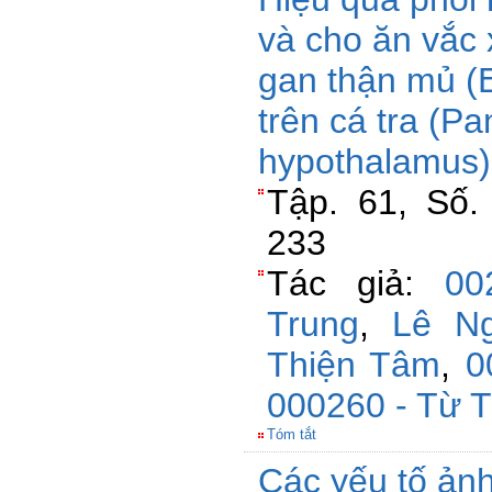
và cho ăn vắc 
gan thận mủ (Ed
trên cá tra (P
hypothalamus)
Tập. 61, Số.
233
Tác giả:
00
Trung
,
Lê Ng
Thiện Tâm
,
0
000260 - Từ 
Tóm tắt
Các yếu tố ản