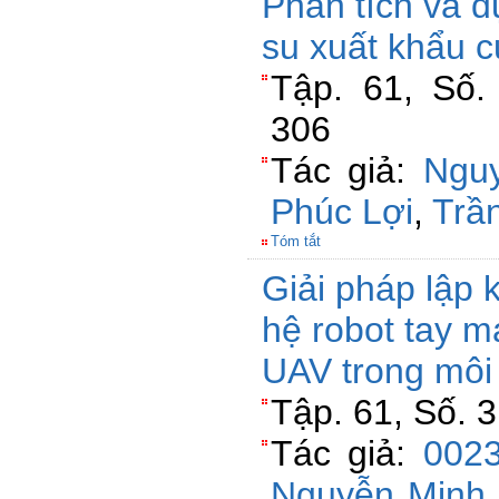
Phân tích và 
su xuất khẩu 
Tập. 61, Số.
306
Tác giả:
Ngu
Phúc Lợi
,
Trầ
Tóm tắt
Giải pháp lập 
hệ robot tay m
UAV trong môi 
Tập. 61, Số. 
Tác giả:
0023
Nguyễn Minh