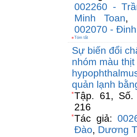
002260 - Trầ
Minh Toan
,
002070 - Đinh
Tóm tắt
Sự biến đổi ch
nhóm màu thịt
hypophthalmus)
quản lạnh bằn
Tập. 61, Số.
216
Tác giả:
002
Đào
,
Dương T