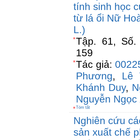
tính sinh học c
từ lá ổi Nữ Ho
L.)
Tập. 61, Số.
159
Tác giả:
0022
Phương
,
Lê 
Khánh Duy
,
N
Nguyễn Ngọc
Tóm tắt
Nghiên cứu cá
sản xuất chế p