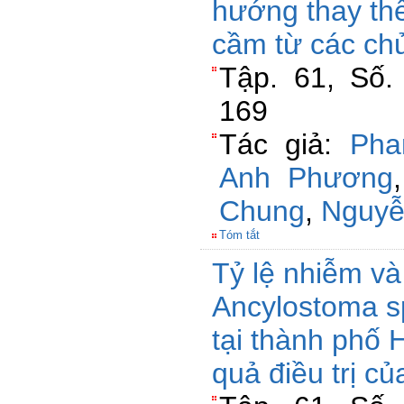
hướng thay thế
cầm từ các chu
Tập. 61, Số.
169
Tác giả:
Pha
Anh Phương
Chung
,
Nguyễ
Tóm tắt
Tỷ lệ nhiễm và
Ancylostoma s
tại thành phố 
quả điều trị củ