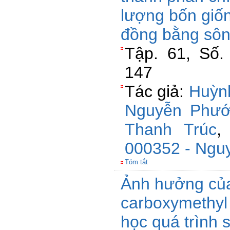
lượng bốn giốn
đồng bằng sô
Tập. 61, Số.
147
Tác giả:
Huỳn
Nguyễn Phướ
Thanh Trúc
000352 - Ngu
Tóm tắt
Ảnh hưởng của
carboxymethyl 
học quá trình 