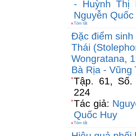
- Huỳnh Thị
Nguyễn Quốc 
Tóm tắt
Đặc điểm sinh
Thái (Stolepho
Wongratana, 19
Bà Rịa - Vũng
Tập. 61, Số.
224
Tác giả:
Nguy
Quốc Huy
Tóm tắt
Hiệu quả phối