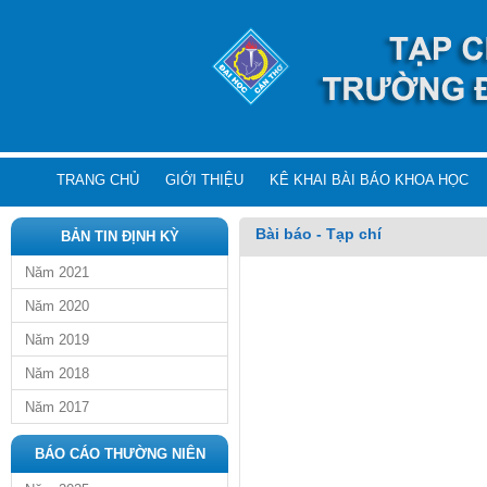
TRANG CHỦ
GIỚI THIỆU
KÊ KHAI BÀI BÁO KHOA HỌC
Bài báo - Tạp chí
BẢN TIN ĐỊNH KỲ
Năm 2021
Năm 2020
Năm 2019
Năm 2018
Năm 2017
BÁO CÁO THƯỜNG NIÊN