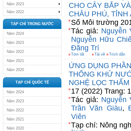
CHO CÂY BẮP VA
Năm 2023
Năm 2022
CHÂU PHÚ, TỈNH
Số Môi trường 201
TẠP CHÍ TRONG NƯỚC
Tác giả:
Nguyễn 
Năm 2024
Nguyễn Hữu Chi
Năm 2023
Đăng Trí
Năm 2022
Tóm tắt
Tải về
Trích dẫn
Năm 2021
ỨNG DỤNG PHẦN
Năm 2020
THỐNG KHỬ NƯỚ
NGHỆ LỌC THẨM
TẠP CHÍ QUỐC TẾ
17 (2022) Trang: 
Năm 2024
Tác giả:
Nguyễn 
Năm 2023
Trần Văn Giàu
,
Năm 2022
Viên
Năm 2021
Tạp chí: Nông ngh
Năm 2020