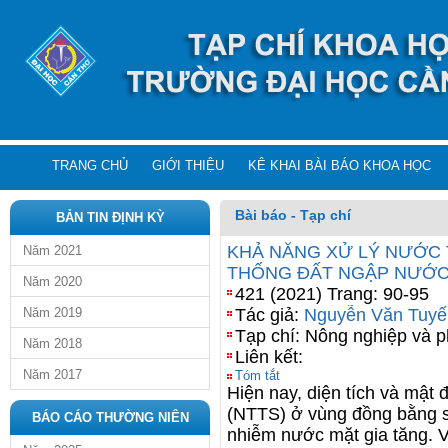
TRANG CHỦ
GIỚI THIỆU
KÊ KHAI BÀI BÁO KHOA HỌC
Bài báo - Tạp chí
BẢN TIN ĐỊNH KỲ
KHẢ NĂNG XỬ LÝ NƯỚC 
Năm 2021
THỐNG ĐẤT NGẬP NƯỚC
Năm 2020
421 (2021) Trang: 90-95
Năm 2019
Tác giả:
Nguyễn Văn Tuyế
Tạp chí: Nông nghiệp và p
Năm 2018
Liên kết:
Năm 2017
Tóm tắt
Hiện nay, diện tích và mật 
(NTTS) ở vùng đồng bằng s
BÁO CÁO THƯỜNG NIÊN
nhiễm nước mặt gia tăng. 