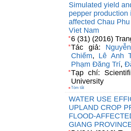
Simulated yield and
pepper production i
affected Chau Phu 
Viet Nam
6 (31) (2016) Tran
Tác giả:
Nguyễ
Chiếm
,
Lê Anh 
Phạm Đăng Trí
,
Đ
Tạp chí: Scienti
University
Tóm tắt
WATER USE EFFI
UPLAND CROP P
FLOOD-AFFECTED
GIANG PROVINCE