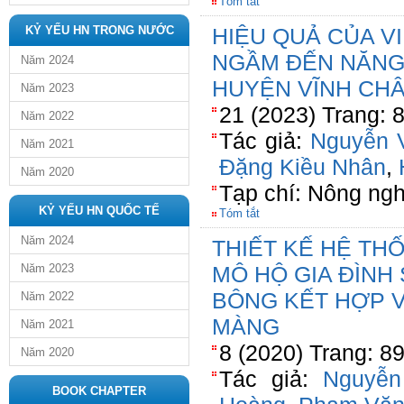
Tóm tắt
KỶ YẾU HN TRONG NƯỚC
HIỆU QUẢ CỦA V
NGẦM ĐẾN NĂNG 
Năm 2024
HUYỆN VĨNH CHÂ
Năm 2023
21 (2023) Trang: 
Năm 2022
Tác giả:
Nguyễn 
Năm 2021
Đặng Kiều Nhân
,
Năm 2020
Tạp chí: Nông ngh
KỶ YẾU HN QUỐC TẾ
Tóm tắt
Năm 2024
THIẾT KẾ HỆ TH
Năm 2023
MÔ HỘ GIA ĐÌNH
BÔNG KẾT HỢP 
Năm 2022
MÀNG
Năm 2021
8 (2020) Trang: 8
Năm 2020
Tác giả:
Nguyễn
BOOK CHAPTER