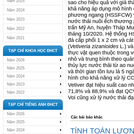
Năm 2025
sao cho hiệu quả với giá t
khả năng áp dụng mô hình 
Năm 2024
phương ngang (HSSFCW) với
Năm 2023
nước thải nuôi ếch thương p
trấn Mỹ An, huyện Tháp Mười
Năm 2022
tháng 10/2020. Hệ thống H
Năm 2021
đá cấp phối 1 x 2 cm và cát
(
Vetiveria zizanioides
L.) và
TẠP CHÍ KHOA HỌC ĐHCT
thực vật quen thuộc trong 
nhỏ và trung bình theo quản
Năm 2026
thủy lực nước thải từ ao n
Năm 2025
và thời gian tồn lưu là 5 ngà
Năm 2024
hình cho khả năng xử lý 
Vetiver đạt hiệu suất cao 
Năm 2023
71,8% và 88,9% và đạt QCV
Năm 2022
Voi cũng xử lý nước thải 
TẠP CHÍ TIẾNG ANH ĐHCT
Năm 2026
Các bài báo khác
Năm 2025
TÍNH TOÁN LƯỢ
Năm 2024