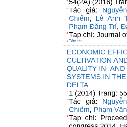
54(2A) (2016) Tra
Tác giả:
Nguyễ
Chiếm
,
Lê Anh 
Phạm Đăng Trí
,
Đ
Tạp chí: Journal 
Tóm tắt
ECONOMIC EFFIC
CULTIVATION AN
QUALITY IN- AND
SYSTEMS IN TH
DELTA
1 (2014) Trang: 5
Tác giả:
Nguyễ
Chiếm
,
Phạm Văn
Tạp chí: Procee
congress 2014, H