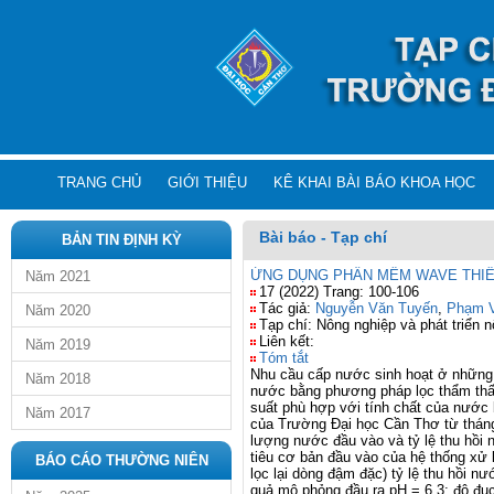
TRANG CHỦ
GIỚI THIỆU
KÊ KHAI BÀI BÁO KHOA HỌC
Bài báo - Tạp chí
BẢN TIN ĐỊNH KỲ
ỨNG DỤNG PHẦN MỀM WAVE THIẾ
Năm 2021
17 (2022) Trang: 100-106
Tác giả:
Nguyễn Văn Tuyến
,
Phạm V
Năm 2020
Tạp chí: Nông nghiệp và phát triển 
Liên kết:
Năm 2019
Tóm tắt
Nhu cầu cấp nước sinh hoạt ở những 
Năm 2018
nước bằng phương pháp lọc thẩm thấu
suất phù hợp với tính chất của nước 
Năm 2017
của Trường Đại học Cần Thơ từ thá
lượng nước đầu vào và tỷ lệ thu hồi 
tiêu cơ bản đầu vào của hệ thống xử
BÁO CÁO THƯỜNG NIÊN
lọc lại dòng đậm đặc) tỷ lệ thu hồi 
quả mô phỏng đầu ra pH = 6,3; độ đụ