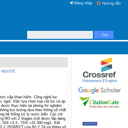
Đăng nhập
Hướng dẫn
Tìm
U NGƯỢC
Vietnamese
|
English
nước cấp khan hiếm. Công nghệ lọc
gọt. Việc lựa chọn loại cột lọc và áp
 được thực hiện tại phòng thí nghiệm
hỏng lưu lượng dựa theo thông số chất
ong hệ thống xử lý nước biển. Các chỉ
ng RO với 2 Stages (cột được lắp dạng
L; SDI =3,3 ; TDS =31.300 mg/L. Kết
01-1:2018/BYT của Bộ Y Tế và thông số