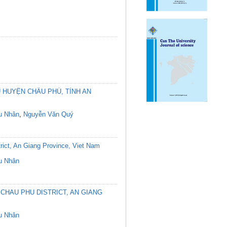
 HUYỆN CHÂU PHÚ, TỈNH AN
u Nhân
,
Nguyễn Văn Quý
trict, An Giang Province, Viet Nam
u Nhân
HAU PHU DISTRICT, AN GIANG
u Nhân