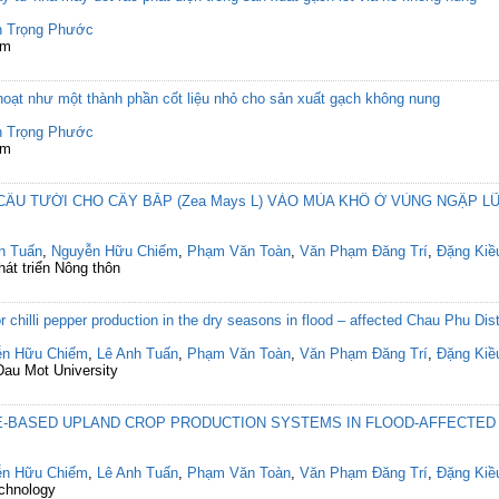
 Trọng Phước
am
h hoạt như một thành phần cốt liệu nhỏ cho sản xuất gạch không nung
 Trọng Phước
am
ẦU TƯỚI CHO CÂY BẮP (Zea Mays L) VÀO MÙA KHÔ Ở VÙNG NGẬP LŨ
h Tuấn
,
Nguyễn Hữu Chiếm
,
Phạm Văn Toàn
,
Văn Phạm Đăng Trí
,
Đặng Kiề
át triển Nông thôn
 chilli pepper production in the dry seasons in flood – affected Chau Phu Dis
ễn Hữu Chiếm
,
Lê Anh Tuấn
,
Phạm Văn Toàn
,
Văn Phạm Đăng Trí
,
Đặng Kiề
 Dau Mot University
E-BASED UPLAND CROP PRODUCTION SYSTEMS IN FLOOD-AFFECTED C
ễn Hữu Chiếm
,
Lê Anh Tuấn
,
Phạm Văn Toàn
,
Văn Phạm Đăng Trí
,
Đặng Kiề
echnology