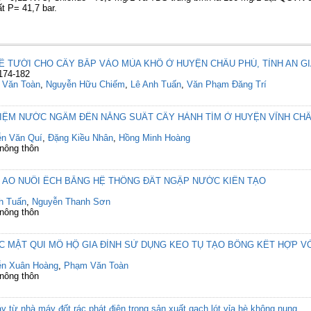
t P= 41,7 bar.
ĐỂ TƯỚI CHO CÂY BẮP VÀO MÙA KHÔ Ở HUYỆN CHÂU PHÚ, TỈNH AN G
174-182
 Văn Toàn
,
Nguyễn Hữu Chiếm
,
Lê Anh Tuấn
,
Văn Phạm Đăng Trí
KIỆM NƯỚC NGẦM ĐẾN NĂNG SUẤT CÂY HÀNH TÍM Ở HUYỆN VĨNH CHÂ
n Văn Quí
,
Đặng Kiều Nhân
,
Hồng Minh Hoàng
 nông thôn
 AO NUÔI ẾCH BẰNG HỆ THỐNG ĐẤT NGẬP NƯỚC KIẾN TẠO
h Tuấn
,
Nguyễn Thanh Sơn
 nông thôn
ƯỚC MẶT QUI MÔ HỘ GIA ĐÌNH SỬ DỤNG KEO TỤ TẠO BÔNG KẾT HỢ
n Xuân Hoàng
,
Phạm Văn Toàn
 nông thôn
áy từ nhà máy đốt rác phát điện trong sản xuất gạch lót vỉa hè không nung