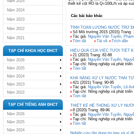
Năm 2025
thiết kế cột RO là Q=100L/h và áp suấ
Năm 2024
Các bài báo khác
Năm 2023
TÍNH TOÁN LƯỢNG NƯỚC TRỮ 
Năm 2022
Số Môi trường 2015 (2015) Trang: 
Tác giả:
Nguyễn Văn Tuyến
,
Phạm
Năm 2021
Tóm tắt
Tải về
Trích dẫn
HIỆU QUẢ CỦA VIỆC TƯỚI TIẾT 
TẠP CHÍ KHOA HỌC ĐHCT
21 (2023) Trang: 82-88
Tác giả:
Nguyễn Văn Tuyến
,
Nguyễ
Năm 2026
Tạp chí: Nông nghiệp và phát triển
Năm 2025
Tóm tắt
Năm 2024
KHẢ NĂNG XỬ LÝ NƯỚC THẢI TỪ
421 (2021) Trang: 90-95
Năm 2023
Tác giả:
Nguyễn Văn Tuyến
,
Lê An
Tạp chí: Nông nghiệp và phát triển
Năm 2022
Tóm tắt
TẠP CHÍ TIẾNG ANH ĐHCT
THIẾT KẾ HỆ THỐNG XỬ LÝ N
8 (2020) Trang: 89-96
Năm 2026
Tác giả:
Nguyễn Văn Tuyến
,
Nguyễ
Tạp chí: Nông nghiệp và phát triển
Năm 2025
Tóm tắt
Năm 2024
Nghiên cứu tận dụng tro bay và xỉ đ