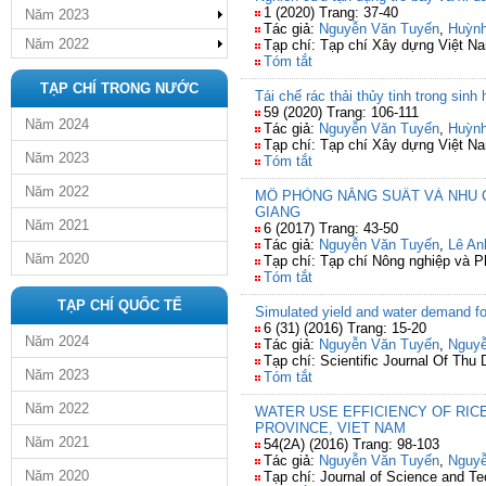
1 (2020) Trang: 37-40
Năm 2023
Tác giả:
Nguyễn Văn Tuyến
,
Huỳnh
Năm 2022
Tạp chí: Tạp chí Xây dựng Việt N
Tóm tắt
TẠP CHÍ TRONG NƯỚC
Tái chế rác thải thủy tinh trong sin
59 (2020) Trang: 106-111
Năm 2024
Tác giả:
Nguyễn Văn Tuyến
,
Huỳnh
Tạp chí: Tạp chí Xây dựng Việt N
Năm 2023
Tóm tắt
Năm 2022
MÔ PHỎNG NĂNG SUẤT VÀ NHU C
GIANG
Năm 2021
6 (2017) Trang: 43-50
Tác giả:
Nguyễn Văn Tuyến
,
Lê An
Năm 2020
Tạp chí: Tạp chí Nông nghiệp và Ph
Tóm tắt
TẠP CHÍ QUỐC TẾ
Simulated yield and water demand for
6 (31) (2016) Trang: 15-20
Năm 2024
Tác giả:
Nguyễn Văn Tuyến
,
Nguy
Tạp chí: Scientific Journal Of Thu
Năm 2023
Tóm tắt
Năm 2022
WATER USE EFFICIENCY OF RIC
PROVINCE, VIET NAM
Năm 2021
54(2A) (2016) Trang: 98-103
Tác giả:
Nguyễn Văn Tuyến
,
Nguy
Năm 2020
Tạp chí: Journal of Science and T