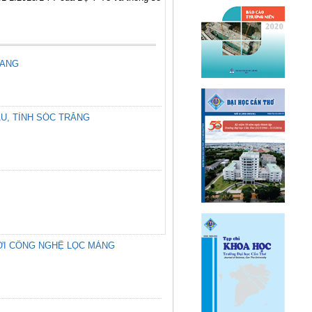
IANG
U, TỈNH SÓC TRĂNG
P VỚI CÔNG NGHỆ LỌC MÀNG