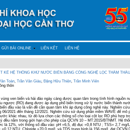
GỬI BÀI ONLINE
LIÊN KẾT
LIÊN HỆ
T KẾ HỆ THỐNG KHỬ NƯỚC BIỂN BẰNG CÔNG NGHỆ LỌC THẨM THẤ
ăn Toàn
,
Trần Văn Giàu
,
Đặng Hữu Thiện
,
Trần Minh Viên
nông thôn
vùng ven biển và hải đảo ngày càng được quan tâm trong tình hình nguồn 
 ngược (RO) đang được áp dụng phổ biến trong xử lý nước biển thành nước n
biển đầu vào là vấn đề cần quan tâm khi áp dụng công nghệ này. Nghiên cứu
ng 06/2021 đến tháng 12/2021. Nghiên cứu sử dụng phần mềm WAVE để mô p
nước khác nhau, từ đó lựa chọn các thông số cho loại cột lọc RO phù hợp tr
 lý đều nằm trong giới hạn cho phép của QCVN 10 – MT:2015/BTNMT. Hệ thố
nước là 12%, với thông số đầu vào: pH =6,5, độ đục =0,8 NTU ; TSS= 2,7 mg/
c =0,12 NTU, Chloride =70,0 mg/L và TDS trung bình là 156 mg/L đạt QCVN 