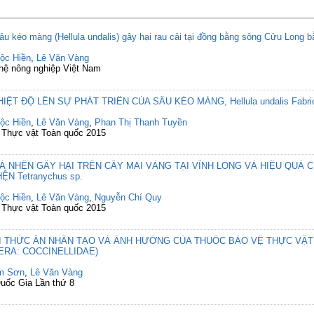
âu kéo màng (Hellula undalis) gây hại rau cải tại đồng bằng sông Cửu Long 
ộc Hiền
,
Lê Văn Vàng
ghệ nông nghiệp Việt Nam
ĐỘ LÊN SỰ PHÁT TRIỂN CỦA SÂU KÉO MÀNG, Hellula undalis Fabricius 
ộc Hiền
,
Lê Văn Vàng
,
Phan Thị Thanh Tuyền
ệ Thực vật Toàn quốc 2015
À NHỆN GÂY HẠI TRÊN CÂY MAI VÀNG TẠI VĨNH LONG VÀ HIỆU QUẢ 
N Tetranychus sp.
ộc Hiền
,
Lê Văn Vàng
,
Nguyễn Chí Quy
ệ Thực vật Toàn quốc 2015
I THỨC ĂN NHÂN TẠO VÀ ẢNH HƯỞNG CỦA THUỐC BẢO VỆ THỰC VẬT 
ERA: COCCINELLIDAE)
m Sơn
,
Lê Văn Vàng
Quốc Gia Lần thứ 8