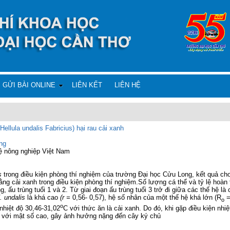
GỬI BÀI ONLINE
LIÊN KẾT
LIÊN HỆ
llula undalis Fabricius) hại rau cải xanh
ng
ệ nông nghiệp Việt Nam
is
trong điều kiện phòng thí nghiệm của trường Đại học Cửu Long, kết quả ch
bằng cải xanh trong điều kiện phòng thí nghiệm.Số lượng cá thể và tỷ lệ hoàn
g, ấu trùng tuổi 1 và 2. Từ giai đoạn ấu trùng tuổi 3 trở đi giữa các thế hệ là
. undalis
là khá cao
(r =
0,56- 0,57), hệ số nhân của một thế hệ khá lớn (R
=
o
o
 nhiệt độ 30,46-31,02
C với thức ăn là cải xanh. Do đó, khi gặp điều kiện nhi
t với mật số cao, gây ảnh hưởng nặng đến cây ký chủ