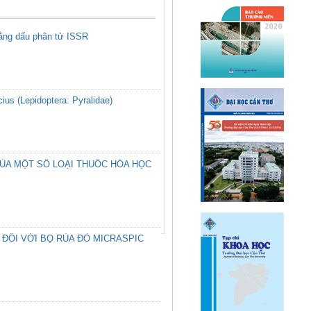
bằng dấu phân tử ISSR
(Lepidoptera: Pyralidae)
CỦA MỘT SỐ LOẠI THUỐC HÓA HỌC
ĐỐI VỚI BỌ RÙA ĐỎ MICRASPIC