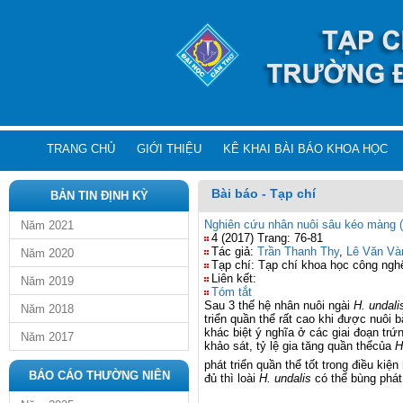
TRANG CHỦ
GIỚI THIỆU
KÊ KHAI BÀI BÁO KHOA HỌC
Bài báo - Tạp chí
BẢN TIN ĐỊNH KỲ
Nghiên cứu nhân nuôi sâu kéo màng (He
Năm 2021
4 (2017) Trang: 76-81
Tác giả:
Trần Thanh Thy
,
Lê Văn Và
Năm 2020
Tạp chí: Tạp chí khoa học công ngh
Liên kết:
Năm 2019
Tóm tắt
Sau 3 thế hệ nhân nuôi ngài
H. undal
Năm 2018
triển quần thể rất cao khi được nuôi 
khác biệt ý nghĩa ở các giai đoạn trứn
Năm 2017
khảo sát, tỷ lệ gia tăng quần thểcủa
H
phát triển quần thể tốt trong điều kiện
BÁO CÁO THƯỜNG NIÊN
đủ thì loài
H. undalis
có thể bùng phá