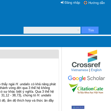
Đăng nhập
Hướng dẫn
Tìm
Vietnamese
|
English
o thấy ngài
H. undalis
có khả năng phát
 thành vòng đời qua 3 thế hệ không
 có sự khác biệt ý nghĩa. Qua 3 thế hệ
 31,12 - 38,73), chứng tỏ
H. undalis
ệt độ, ẩm độ thích hợp và thức ăn đầy