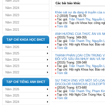
Năm 2025
Các bài báo khác
Năm 2024
Khảo sát sự đa dạng di truyền của s
Năm 2023
2 (2018) Trang: 65-70
Tác giả:
Trần Thanh Thy
,
Nguyễn L
Năm 2022
Tạp chí: Tạp chí khoa học công n
Tóm tắt
Năm 2021
ẢNH HƯỞNG CỦA THỨC ĂN VÀ NHIỆT 
(2015) Trang: 349-355
TẠP CHÍ KHOA HỌC ĐHCT
Tác giả:
Trần Thanh Thy
,
Nguyễn L
Tạp chí: Hội nghị Khoa học Bảo v
Năm 2026
Tóm tắt
Năm 2025
THÀNH PHẦN LOÀI CÔN TRÙNG V
ĐỐI VỚI SÂU ĂN NHỤY MAI VÀ NHỆ
Năm 2024
(2015) Trang: 339-348
Năm 2023
Tác giả:
Trần Thanh Thy
,
Nguyễn L
Tạp chí: Hội nghị Khoa học Bảo v
Năm 2022
Tóm tắt
SỰ THÍCH ỨNG VỚI MỘT SỐ LOẠ
TẠP CHÍ TIẾNG ANH ĐHCT
DISCOLOR FABRICIUS (COLEOPT
(2014) Trang: 673-680
Năm 2026
Tác giả:
Trần Thanh Thy
,
Phạm Ki
Tạp chí: Hội Nghị Côn Trùng Học 
Năm 2025
Tóm tắt
Năm 2024