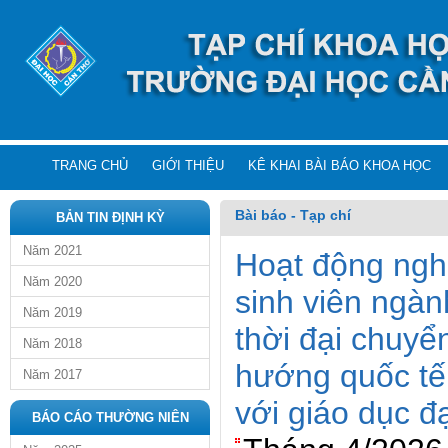
TRANG CHỦ
GIỚI THIỆU
KÊ KHAI BÀI BÁO KHOA HỌC
Bài báo - Tạp chí
BẢN TIN ĐỊNH KỲ
Năm 2021
Hoạt động ngh
Năm 2020
sinh viên ngà
Năm 2019
thời đại chuyể
Năm 2018
hướng quốc tế
Năm 2017
với giáo dục đ
BÁO CÁO THƯỜNG NIÊN