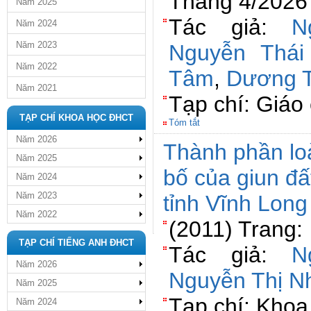
Tháng 4/2026 
Năm 2025
Tác giả:
N
Năm 2024
Năm 2023
Nguyễn Thái
Năm 2022
Tâm
,
Dương T
Năm 2021
Tạp chí: Giáo
TẠP CHÍ KHOA HỌC ĐHCT
Tóm tắt
Năm 2026
Thành phần lo
Năm 2025
bố của giun đ
Năm 2024
Năm 2023
tỉnh Vĩnh Long
Năm 2022
(2011) Trang:
TẠP CHÍ TIẾNG ANH ĐHCT
Tác giả:
N
Năm 2026
Nguyễn Thị N
Năm 2025
Tạp chí: Khoa
Năm 2024