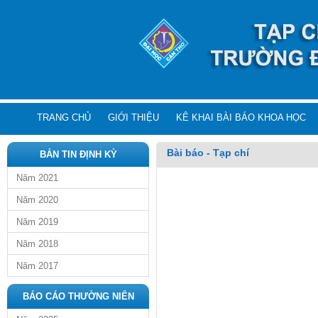
TRANG CHỦ
GIỚI THIỆU
KÊ KHAI BÀI BÁO KHOA HỌC
Bài báo - Tạp chí
BẢN TIN ĐỊNH KỲ
Năm 2021
Năm 2020
Năm 2019
Năm 2018
Năm 2017
BÁO CÁO THƯỜNG NIÊN