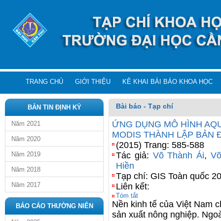
TRANG CHỦ
GIỚI THIỆU
KÊ KHAI BÀI BÁO KHOA HỌC
Bài báo - Tạp chí
BẢN TIN ĐỊNH KỲ
ỨNG DỤNG MÔ HÌNH AQ
Năm 2021
MODIS THÀNH LẬP BẢN 
Năm 2020
(2015) Trang: 585-588
Năm 2019
Tác giả:
Võ Thành Ái
,
Võ
Hiền
Năm 2018
Tạp chí: GIS Toàn quốc 20
Năm 2017
Liên kết:
Tóm tắt
Nền kinh tế của Việt Nam c
BÁO CÁO THƯỜNG NIÊN
sản xuất nông nghiệp. Ngoà