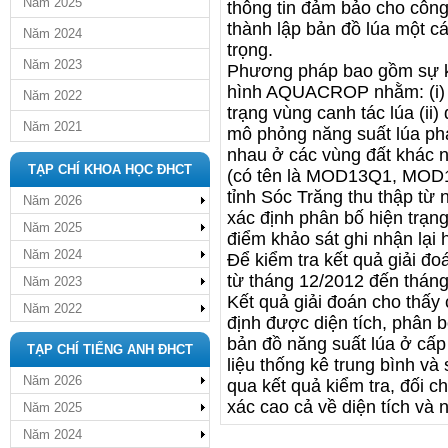
Năm 2025
thông tin đảm bảo cho công 
thành lập bản đồ lúa một c
Năm 2024
trọng.
Năm 2023
Phương pháp bao gồm sự k
hình AQUACROP nhằm: (i) X
Năm 2022
trạng vùng canh tác lúa (ii)
Năm 2021
mô phỏng năng suất lúa phả
nhau ở các vùng đất khác 
TẠP CHÍ KHOA HỌC ĐHCT
(có tên là MOD13Q1, MOD13
tỉnh Sóc Trăng thu thập từ
Năm 2026
xác định phân bố hiện trạng
Năm 2025
điểm khảo sát ghi nhận lại 
Năm 2024
Để kiểm tra kết quả giải đo
từ tháng 12/2012 đến tháng
Năm 2023
Kết quả giải đoán cho thấy
Năm 2022
định được diện tích, phân b
bản đồ năng suất lúa ở cấp 
TẠP CHÍ TIẾNG ANH ĐHCT
liệu thống kê trung bình và
Năm 2026
qua kết quả kiểm tra, đối c
xác cao cả về diện tích và 
Năm 2025
Năm 2024