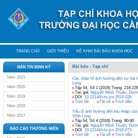
TRANG CHỦ
GIỚI THIỆU
KÊ KHAI BÀI BÁO KHOA HỌC
Bài báo - Tạp chí
BẢN TIN ĐỊNH KỲ
Năm 2021
Các nhân tố ảnh hưởng đến sự hài lò
Long
Năm 2020
Tập 54, Số 1 (2018) Trang: 218-22
Tác giả:
Nguyễn Minh Thuận
,
Dươn
Năm 2019
DOI:
10.22144/ctu.jvn.2018.026
Tóm tắt
Tải về
Trích dẫn
Năm 2018
Yếu tố ảnh hưởng đến thu nhập của 
Năm 2017
Vĩnh Long
Tập 54, Số 4 (2018) Trang: 80-90
Tác giả:
Nguyễn Minh Thuận
,
Dươn
BÁO CÁO THƯỜNG NIÊN
DOI:
10.22144/ctu.jvn.2018.073
Tóm tắt
Tải về
Trích dẫn