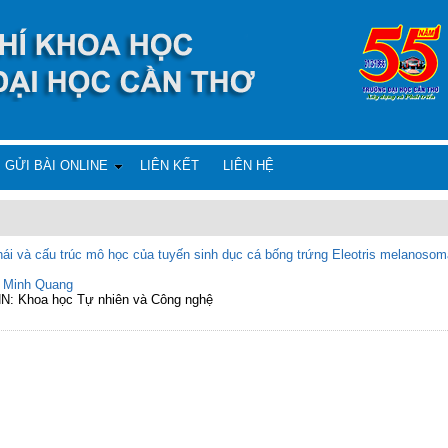
GỬI BÀI ONLINE
LIÊN KẾT
LIÊN HỆ
hái và cấu trúc mô học của tuyến sinh dục cá bống trứng Eleotris melanoso
 Minh Quang
N: Khoa học Tự nhiên và Công nghệ