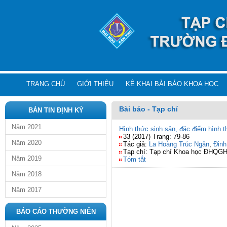
TRANG CHỦ
GIỚI THIỆU
KÊ KHAI BÀI BÁO KHOA HỌC
Bài báo - Tạp chí
BẢN TIN ĐỊNH KỲ
Năm 2021
Hình thức sinh sản, đặc điểm hình t
33 (2017) Trang: 79-86
Năm 2020
Tác giả:
La Hoàng Trúc Ngân
,
Đinh
Tạp chí: Tạp chí Khoa học ĐHQGH
Năm 2019
Tóm tắt
Năm 2018
Năm 2017
BÁO CÁO THƯỜNG NIÊN