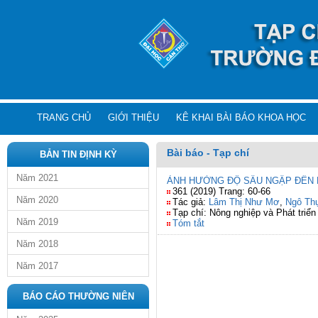
TRANG CHỦ
GIỚI THIỆU
KÊ KHAI BÀI BÁO KHOA HỌC
Bài báo - Tạp chí
BẢN TIN ĐỊNH KỲ
Năm 2021
ẢNH HƯỞNG ĐỘ SÂU NGẬP ĐẾN KHẢ 
361 (2019) Trang: 60-66
Năm 2020
Tác giả:
Lâm Thị Như Mơ
,
Ngô Th
Tạp chí: Nông nghiệp và Phát triển
Năm 2019
Tóm tắt
Năm 2018
Năm 2017
BÁO CÁO THƯỜNG NIÊN