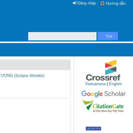
Đăng nhập
Hướng dẫn
Tìm
G (Scirpus littoralis)
Vietnamese
|
English