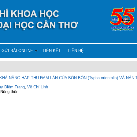
GỬI BÀI ONLINE
LIÊN KẾT
LIÊN HỆ
NĂNG HẤP THU ĐẠM LÂN CỦA BỒN BỒN (Typha orientalis) VÀ NĂN TƯỢN
ụy Diễm Trang
,
Võ Chí Linh
 Nông thôn