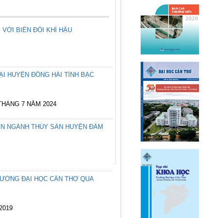
VỚI BIẾN ĐỔI KHÍ HẬU
ẠI HUYỆN ĐÔNG HẢI TỈNH BẠC
 THÁNG 7 NĂM 2024
IỂN NGÀNH THỦY SẢN HUYỆN ĐẦM
RƯỜNG ĐẠI HỌC CẦN THƠ QUA
/2019