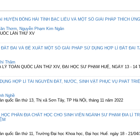
 HUYỆN ĐÔNG HẢI TỈNH BẠC LIÊU VÀ MỘT SỐ GIẢI PHÁP THÍCH ỨNG 
Văn Thơm
,
Nguyễn Phạm Kim Ngân
 QUỐC LẦN THỨ XV
ĐẤT ĐAI VÀ ĐỀ XUẤT MỘT SỐ GIẢI PHÁP SỬ DỤNG HỢP LÍ ĐẤT ĐAI T
Chí Thâm
ỊA LÝ TOÀN QUỐC LẦN THỨ XIV, ĐẠI HỌC SƯ PHẠM HUẾ, NGÀY 13 - 14
 DỤNG HỢP LÍ TÀI NGUYÊN ĐẤT, NƯỚC, SINH VẬT PHỤC VỤ PHÁT TR
nh Nghề
toàn quốc lần thứ 13, Thị xã Sơn Tây, TP Hà NỘi, tháng 11 năm 2022
 HỌC PHẦN ĐỊA CHẤT HỌC CHO SINH VIÊN NGÀNH SƯ PHẠM ĐIA LÍ T
IỆM
toàn quốc lần thứ 11, Trường Đại học Khoa học, Đại học Huế. ngày 18 - 21/04