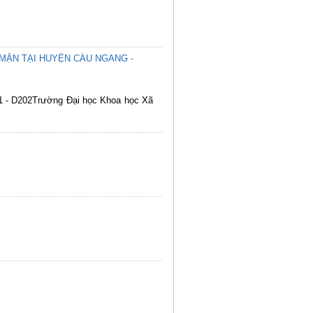
MẶN TẠI HUYỆN CẦU NGANG -
01 - D202Trường Đại học Khoa học Xã