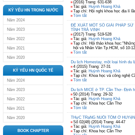
(2016) Trang: 631-638
Tác giả:
Huỳnh Hoang Khả
KỶ YẾU HN TRONG NƯỚC
Tạp chí: Hội nghị khoa học địa lí 
Tóm tắt
Năm 2024
ĐỀ XUẤT MỘT SỐ GIẢI PHÁP SỬ
Năm 2023
TỈNH TRÀ VINH
(2017) Trang: 519-528
Năm 2022
Tác giả:
Huỳnh Hoang Khả
Tạp chí: Hội thảo khoa học:"Nhữn
hội và Nhân Văn Tp.HCM, số 10-12
Năm 2021
Tóm tắt
Năm 2020
Du lịch Homestay, một loại hình du 
4 (2015) Trang: 27-31
KỶ YẾU HN QUỐC TẾ
Tác giả:
Huỳnh Hoang Khả
Tạp chí: Khoa học và công nghệ 
Tóm tắt
Năm 2024
Năm 2023
Du lịch MICE ở TP. Cần Thơ- Định h
50 (2014) Trang: 29-32
Tác giả:
Huỳnh Hoang Khả
Năm 2022
Tạp chí: Khoa học Cần Thơ
Tóm tắt
Năm 2021
THựC TRạNG NUÔI TÔM Ở HUYệN 
Năm 2020
Số 02(48) (2014) Trang: 44-47
Tác giả:
Huỳnh Hoang Khả
BOOK CHAPTER
Tạp chí: Khoa học Cần Thơ