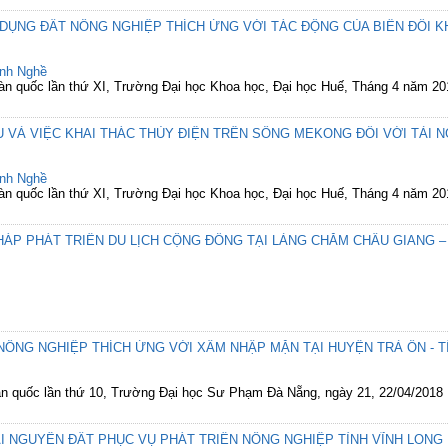
DỤNG ĐẤT NÔNG NGHIỆP THÍCH ỨNG VỚI TÁC ĐỘNG CỦA BIẾN ĐỔI KH
nh Nghề
 toàn quốc lần thứ XI, Trường Đại học Khoa học, Đại học Huế, Tháng 4 năm 20
ẬU VÀ VIỆC KHAI THÁC THỦY ĐIỆN TRÊN SÔNG MEKONG ĐỐI VỚI TÀ
nh Nghề
 toàn quốc lần thứ XI, Trường Đại học Khoa học, Đại học Huế, Tháng 4 năm 20
HÁP PHÁT TRIỂN DU LỊCH CỘNG ĐỒNG TẠI LÀNG CHĂM CHÂU GIANG –
NÔNG NGHIỆP THÍCH ỨNG VỚI XÂM NHẬP MẶN TẠI HUYỆN TRÀ ÔN - T
toàn quốc lần thứ 10, Trường Đại học Sư Phạm Đà Nẵng, ngày 21, 22/04/2018
ÀI NGUYÊN ĐẤT PHỤC VỤ PHÁT TRIỂN NÔNG NGHIỆP TỈNH VĨNH LONG