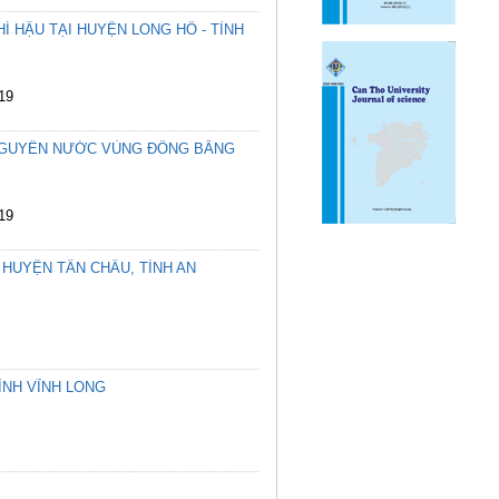
Í HẬU TẠI HUYỆN LONG HỒ - TỈNH
19
I NGUYÊN NƯỚC VÙNG ĐỒNG BẰNG
19
 HUYỆN TÂN CHÂU, TỈNH AN
ỈNH VĨNH LONG