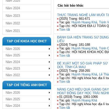
Năm 2025
Các bài báo khác
Năm 2024
THỰC TRẠNG NGHỀ LÀM MUỐI TẠI
Năm 2023
(2025) Trang: 661-671
Tác giả:
Huỳnh Hoang Khả
,
Trịnh 
Năm 2022
Tạp chí: HỘI NGHỊ ĐỊA LÍ TOÀN
Tóm tắt
Năm 2021
ĐÁNH GIÁ HIỆN TRẠNG SỬ DỤNG 
LIÊU
TẠP CHÍ KHOA HỌC ĐHCT
(2024) Trang: 181-188
Tác giả:
Huỳnh Hoang Khả
,
Trịnh 
Năm 2026
Tạp chí: HỘI NGHỊ KHOA HỌC Đ
Năm 2025
Tóm tắt
Năm 2024
ĐỀ XUẤT MỘT SỐ GIẢI PHÁP SỬ
DƠI, TỈNH CÀ MAU
Năm 2023
(2022) Trang: 258-265
Tác giả:
Huỳnh Hoang Khả
,
Lê Thà
Năm 2022
Tạp chí: Hội nghị khoa học địa lí 
Tóm tắt
TẠP CHÍ TIẾNG ANH ĐHCT
NÂNG CAO HIỆU QUẢ GIẢNG DẠY
Năm 2026
HOẠT ĐỘNG DẠY HỌC TRẢI NGH
01 (2019) Trang: 1061-1066
Năm 2025
Tác giả:
Huỳnh Hoang Khả
Tạp chí: Hội nghị khoa học địa lí 
Năm 2024
Tóm tắt