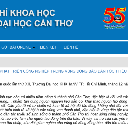
GỬI BÀI ONLINE
LIÊN KẾT
LIÊN HỆ
 PHÁT TRIỂN CÔNG NGHIỆP TRONG VÙNG ĐỒNG BÀO DÂN TỘC THIỂU
toàn quốc lần thứ XII, Trường Đại học KHXH&NV TP. Hồ Chí Minh, tháng 12 n
 vực còn có nhiều tiềm năng ở thành phố Cần Thơ, đặc biệt là đối với các
rung,… nhằm tận dụng nguồn nguyên liệu sẵn có, khai thác nguồn lao động tạ
 số. Các yếu tố về tự nhiên và kinh tế xã hội đã tác động không nhỏ đối với
t triển kinh tế xã hội ở các vùng ven thành phố, đặc biệt là vùng dân tộc thi
 dân tộc thiểu số sinh sống ở thành phố Cần Thơ thì hoạt động công nghiệp 
ội tạo việc làm cho người lao động trên địa bàn. Vì vậy vai trò của các yếu 
ng cao thu nhập, xóa đói giảm nghèo cho vùng có đông đồng bào dân tộc thiểu