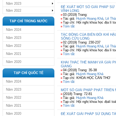
Năm 2023
ĐỀ XUẤT MỘT SỐ GIẢI PHÁP SỬ 
Năm 2022
VĨNH LONG
03 (2019) Trang:
Tác giả:
Huỳnh Hoang Khả
,
Lê Thà
TẠP CHÍ TRONG NƯỚC
Tạp chí: Hội nghị khoa học địa lí
Tóm tắt
Năm 2024
TÁC ĐỘNG CỦA BIẾN ĐỔI KHÍ H
Năm 2023
SÔNG CỬU LONG
02 (2019) Trang: 230-237
Năm 2022
Tác giả:
Huỳnh Hoang Khả
,
Lê Thà
Tạp chí: Hội nghị khoa học địa lí
Năm 2021
Tóm tắt
Năm 2020
KHAI THÁC THẾ MẠNH VÀ GIẢI P
GIANG
04 (2018) Trang: 35-38
TẠP CHÍ QUỐC TẾ
Tác giả:
Huỳnh Hoang Khả
Tạp chí: KHOA HỌC CẦN THƠ
Năm 2024
Tóm tắt
Năm 2023
MỘT SỐ GIẢI PHÁP PHÁT TRIỂN 
(2018) Trang: 72-81
Năm 2022
Tác giả:
Huỳnh Hoang Khả
Tạp chí: Hội nghị khoa học địalí 
Năm 2021
Tóm tắt
Năm 2020
ĐỀ XUẤT GIẢI PHÁP SỬ DỤNG T