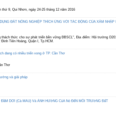
lần thứ 9, Qui Nhơn, ngày 24-25 tháng 12 năm 2016
 DỤNG ĐẤT NÔNG NGHIỆP THÍCH ỨNG VỚI TÁC ĐỘNG CỦA XÂM NHẬP 
g thách thức cho sự phát triển bền vững ĐBSCL", Địa điểm: Hội trường D2
 Đinh Tiên Hoàng, Quận I, Tp.HCM.
lịch đang có nhiều triển vong ở TP. Cần Thơ
Cần Thơ
ướng và giải pháp
ĐầM DƠI (Cà MAU) Và ẢNH HƯởNG CủA Nó ĐếN MÔI TRƯờNG ĐấT