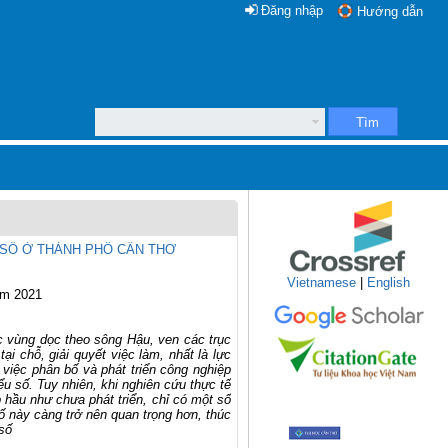
Đăng nhập
Hướng dẫn
Tìm
 SỐ Ở THÀNH PHỐ CẦN THƠ
Vietnamese
|
English
ăm 2021
 vùng dọc theo sông Hậu, ven các trục
i chỗ, giải quyết việc làm, nhất là lực
 việc phân bố và phát triển công nghiệp
ểu số. Tuy nhiên, khi nghiên cứu thực tế
hầu như chưa phát triển, chỉ có một số
tố này càng trở nên quan trọng hơn, thúc
 số