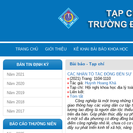
TRANG CHỦ
GIỚI THIỆU
KÊ KHAI BÀI BÁO KHOA HỌC
Bài báo - Tạp chí
BẢN TIN ĐỊNH KỲ
CÁC NHÂN TỐ TÁC ĐỘNG ĐẾN SỰ
Năm 2021
(2021) Trang: 1104-1110
Tác giả:
Huỳnh Hoang Khả
Năm 2020
Tạp chí: Hội nghị khoa học địa lý 
Liên kết:
Năm 2019
Tóm tắt
Công nghiệp là một trong những lĩnh
Năm 2018
giao thông hay các vùng dân cư tập t
lượng lao động là người dân tộc thiểu
Năm 2017
trên địa bàn. Góp phần thúc đẩy sự phá
ở một số địa phương có đông đồng bào
điểm công nghiệp nhỏ lẻ, chưa có cơ h
BÁO CÁO THƯỜNG NIÊN
đẩy sự phát triển kinh tế xã hội, nâ