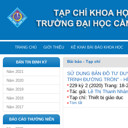
TRANG CHỦ
GIỚI THIỆU
KÊ KHAI BÀI BÁO KHOA HỌC
Bài báo - Tạp chí
BẢN TIN ĐỊNH KỲ
Năm 2021
SỬ DỤNG BẢN ĐỒ TƯ DU
TRÌNH ĐƯỜNG TRÒN” - H
Năm 2020
229 kỳ 2 (2020) Trang: 18-
Năm 2019
Tác giả:
Lê Thị Thanh Nhà
Tạp chí: Thiết bị giáo dục
Năm 2018
Tóm tắt
Năm 2017
BÁO CÁO THƯỜNG NIÊN