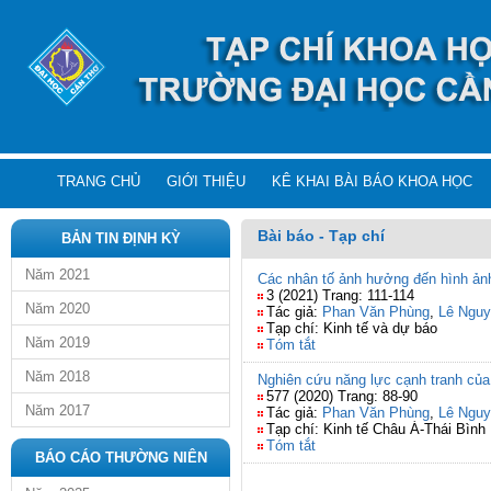
TRANG CHỦ
GIỚI THIỆU
KÊ KHAI BÀI BÁO KHOA HỌC
Bài báo - Tạp chí
BẢN TIN ĐỊNH KỲ
Năm 2021
Các nhân tố ảnh hưởng đến hình ản
3 (2021) Trang: 111-114
Năm 2020
Tác giả:
Phan Văn Phùng
,
Lê Nguy
Tạp chí: Kinh tế và dự báo
Năm 2019
Tóm tắt
Năm 2018
Nghiên cứu năng lực cạnh tranh củ
577 (2020) Trang: 88-90
Năm 2017
Tác giả:
Phan Văn Phùng
,
Lê Nguy
Tạp chí: Kinh tế Châu Á-Thái Bìn
Tóm tắt
BÁO CÁO THƯỜNG NIÊN