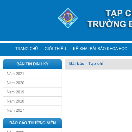
TRANG CHỦ
GIỚI THIỆU
KÊ KHAI BÀI BÁO KHOA HỌC
Bài báo - Tạp chí
BẢN TIN ĐỊNH KỲ
Năm 2021
Năm 2020
Năm 2019
Năm 2018
Năm 2017
BÁO CÁO THƯỜNG NIÊN