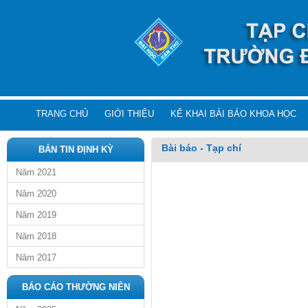
TRANG CHỦ
GIỚI THIỆU
KÊ KHAI BÀI BÁO KHOA HỌC
Bài báo - Tạp chí
BẢN TIN ĐỊNH KỲ
Năm 2021
Năm 2020
Năm 2019
Năm 2018
Năm 2017
BÁO CÁO THƯỜNG NIÊN