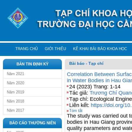
TRANG CHỦ
GIỚI THIỆU
KÊ KHAI BÀI BÁO KHOA HỌC
Bài báo - Tạp chí
BẢN TIN ĐỊNH KỲ
Correlation Between Surfac
Năm 2021
in Water Bodies in Hau Gia
Năm 2020
24 (2023) Trang: 1-14
Năm 2019
Tác giả:
Trương Chí Quan
Tạp chí: Ecological Engin
Năm 2018
Liên kết:
https://doi.org/
Năm 2017
Tóm tắt
The study was carried out t
bodies in Hau Giang provinc
BÁO CÁO THƯỜNG NIÊN
quality parameters and water