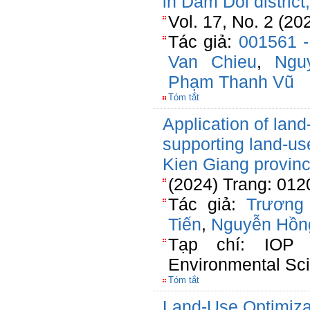
in Dam Doi distric
Vol. 17, No. 2 (20
Tác giả:
001561 
Van Chieu
,
Ngu
Phạm Thanh Vũ
Tóm tắt
Application of lan
supporting land-use
Kien Giang provin
(2024) Trang: 012
Tác giả:
Trương
Tiến
,
Nguyễn Hồn
Tạp chí: IOP 
Environmental Sc
Tóm tắt
Land-Use Optimizat