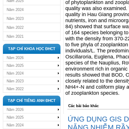
Năm 2025
of phytoplankton and zoopl
quality was also examined.
Năm 2024
quality in Hau Giang provin
Năm 2023
nutrients, iron and microor
84) showed that surface wat
Năm 2022
of 164 species belonging to
Năm 2021
with the density from 370-2
to five phyla of zooplankton
TẠP CHÍ KHOA HỌC ĐHCT
individuals/L. The predomi
Oscillaroria, Euglena, Pha
Năm 2026
species of the Nauplius, Ro
Năm 2025
environment rich in organic 
Năm 2024
results showed that BOD,
closely related to the dens
Năm 2023
NH4+-N and coliform play an
Năm 2022
of zooplankton species.
TẠP CHÍ TIẾNG ANH ĐHCT
Các bài báo khác
Năm 2026
ỨNG DỤNG GIS 
Năm 2025
Năm 2024
NĂNG NHIỄM RẦY