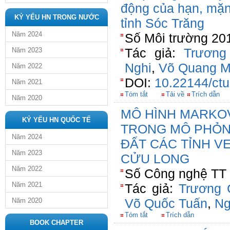
động của hạn, mặn
KỶ YẾU HN TRONG NƯỚC
tỉnh Sóc Trăng
Năm 2024
Số Môi trường 201
Tác giả:
Trương
Năm 2023
Nghi
,
Võ Quang M
Năm 2022
DOI:
10.22144/ctu
Năm 2021
Tóm tắt
Tải về
Trích dẫn
Năm 2020
MÔ HÌNH MARKO
KỶ YẾU HN QUỐC TẾ
TRONG MÔ PHỎN
Năm 2024
ĐẤT CÁC TỈNH V
Năm 2023
CỬU LONG
Năm 2022
Số Công nghệ TT 
Năm 2021
Tác giả:
Trương 
Võ Quốc Tuấn
,
Ng
Năm 2020
Tóm tắt
Trích dẫn
BOOK CHAPTER