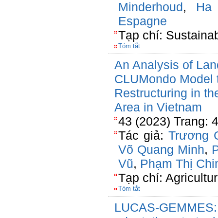
Minderhoud
,
Ha
Espagne
Tạp chí: Sustainab
Tóm tắt
An Analysis of La
CLUMondo Model to
Restructuring in t
Area in Vietnam
43 (2023) Trang: 
Tác giả:
Trương 
Võ Quang Minh
,
P
Vũ
,
Phạm Thị Chi
Tạp chí: Agricultu
Tóm tắt
LUCAS-GEMMES: In