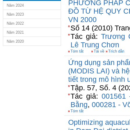
PHƯƠNG PHÁP C
Năm 2024
ĐỒ TỪ HỆ QUY C
Năm 2023
VN 2000
Năm 2022
Số 14 (2010) Tran
Năm 2021
Tác giả:
Trương 
Năm 2020
Lê Trung Chơn
Tóm tắt
Tải về
Trích dẫn
Ứng dụng sản phẩm 
(MODIS LAI) và hệ 
tiết trong mô hình
Tập. 57, Số. 4 (20
Tác giả:
001561 
Bằng
,
000281 - V
Tóm tắt
Optimizing aquacul