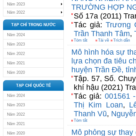
Năm 2023
TRƯỜNG HỢP NG
Năm 2022
Số 17a (2011) Tra
Tác giả:
Trương 
TẠP CHÍ TRONG NƯỚC
Trần Thanh Tâm
,
Năm 2024
Tóm tắt
Tải về
Trích dẫn
Năm 2023
Mô hình hóa sự tha
Năm 2022
lựa chọn đa tiêu c
Năm 2021
huyện Trần Đề, tỉn
Năm 2020
Tập. 57, Số. Chuy
khí hậu (2021) Tr
TẠP CHÍ QUỐC TẾ
Tác giả:
001561 
Năm 2024
Thị Kim Loan
,
L
Năm 2023
Thanh Vũ
,
Nguyễn
Năm 2022
Tóm tắt
Năm 2021
Mô phỏng sự thay đ
Năm 2020