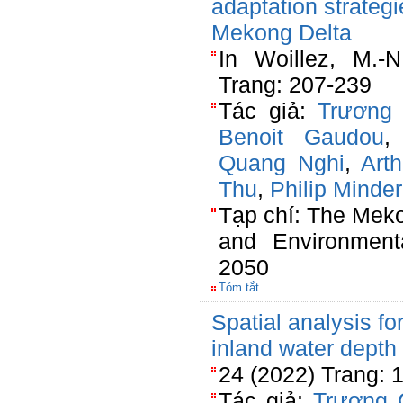
adaptation strateg
Mekong Delta
In Woillez, M.-
Trang: 207-239
Tác giả:
Trương
Benoit Gaudou
Quang Nghi
,
Arth
Thu
,
Philip Minde
Tạp chí: The Mek
and Environmenta
2050
Tóm tắt
Spatial analysis fo
inland water depth
24 (2022) Trang: 
Tác giả:
Trương 