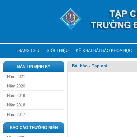
TRANG CHỦ
GIỚI THIỆU
KÊ KHAI BÀI BÁO KHOA HỌC
Bài báo - Tạp chí
BẢN TIN ĐỊNH KỲ
Năm 2021
Năm 2020
Năm 2019
Năm 2018
Năm 2017
BÁO CÁO THƯỜNG NIÊN