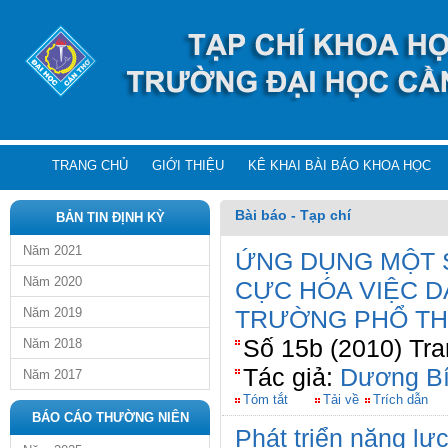
TRANG CHỦ
GIỚI THIỆU
KÊ KHAI BÀI BÁO KHOA HỌC
Bài báo - Tạp chí
BẢN TIN ĐỊNH KỲ
Năm 2021
ỨNG DỤNG MỘT 
Năm 2020
CỰC HÓA VIỆC D
Năm 2019
TRƯỜNG PHỔ T
Số 15b (2010) Tra
Năm 2018
Tác giả:
Dương Bí
Năm 2017
Tóm tắt
Tải về
Trích dẫn
BÁO CÁO THƯỜNG NIÊN
Phát triển năng lự