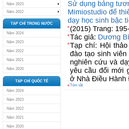
Sử dụng bảng tươ
Năm 2023
Mimiostudio để thi
Năm 2022
dạy học sinh bậc t
TẠP CHÍ TRONG NƯỚC
(2015) Trang: 195
Năm 2024
Tác giả:
Dương Bí
Năm 2023
Tạp chí: Hội thảo
Năm 2022
đào tạo sinh viê
Năm 2021
nghiên cứu và dạ
yêu cầu đổi mới 
Năm 2020
ở Nhà Điều Hành 
TẠP CHÍ QUỐC TẾ
Tóm tắt
Năm 2024
Năm 2023
Năm 2022
Năm 2021
Năm 2020