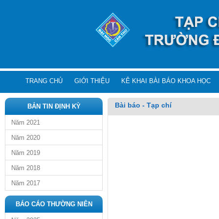
TRANG CHỦ
GIỚI THIỆU
KÊ KHAI BÀI BÁO KHOA HỌC
Bài báo - Tạp chí
BẢN TIN ĐỊNH KỲ
Năm 2021
Năm 2020
Năm 2019
Năm 2018
Năm 2017
BÁO CÁO THƯỜNG NIÊN