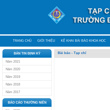
TRANG CHỦ
GIỚI THIỆU
KÊ KHAI BÀI BÁO KHOA HỌC
Bài báo - Tạp chí
BẢN TIN ĐỊNH KỲ
Năm 2021
Năm 2020
Năm 2019
Năm 2018
Năm 2017
BÁO CÁO THƯỜNG NIÊN