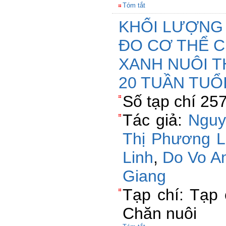
Tóm tắt
KHỐI LƯỢNG 
ĐO CƠ THỂ 
XANH NUÔI T
20 TUẦN TUỔ
Số tạp chí 25
Tác giả:
Nguy
Thị Phương 
Linh
,
Do Vo A
Giang
Tạp chí: Tạp 
Chăn nuôi