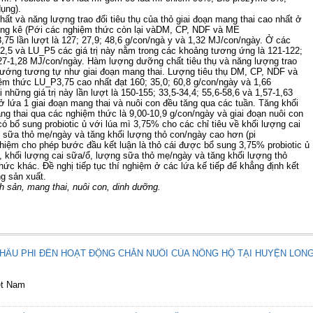
d
ụ
ng).
ch
ất và năng lượng trao đổ
i tiêu th
ụ
c
ủ
a th
ỏ giai đoạ
n mang thai cao nh
ấ
t
ở
ng kê (Pớ
i các nghi
ệ
m th
ứ
c còn l
ạ
i vàDM, CP, NDF và ME
,75 l
ần lượ
t là 127; 27,9; 48,6 g/con/ngà y và 1,32 MJ/con/ngày.
Ở
các
,5 và LU_P5 các giá tr
ị
này n
ằ
m trong các kho
ảng tương ứ
ng là 121-122;
27-
1,28 MJ/con/ngày. Hàm lượng dưỡ
ng ch
ấ
t tiêu th
ụ và năng lượ
ng trao
hướng tương tự như giai đoạn mang thai. Lượ
ng tiêu th
ụ
DM, CP, NDF và
ệ
m th
ứ
c LU_P3,75 cao nh
ất đạ
t 160; 35,0; 60,8 g/con/ngày và 1,66
i nh
ữ
ng giá tr
ị
này l
ần lượ
t là 150-155; 33,5-34,4; 55,6-58,6 và 1,57-1,63
ở
l
ứ
a 1
giai đoạn mang thai và nuôi con đều tăng qua các tuần. Tăng khố
i
ng thai qua các nghi
ệ
m th
ứ
c là 9,00-
10,9 g/con/ngày và giai đoạ
n nuôi con
có b
ổ
sung probiotic
ủ
v
ớ
i lúa mì 3,75% cho các ch
ỉ
tiêu v
ề
kh
ối lượ
ng cai
 s
ữ
a th
ỏ
m
ẹ/ngày và tăng khối lượ
ng th
ỏ con/ngày cao hơn (pi
hi
ệ
m cho phép
bước đầ
u k
ế
t lu
ậ
n là th
ỏ cái đượ
c b
ổ
sung 3,75% probiotic
ủ
, kh
ối lượ
ng cai s
ữ
a/
ổ, lượ
ng s
ữ
a th
ỏ
m
ẹ/ngày và tăng khối lượ
ng th
ỏ
h
ức khác. Đề
ngh
ị
ti
ế
p t
ụ
c thí nghi
ệ
m
ở
các l
ứ
a k
ế
ti
ế
p
để
kh
ẳng đị
nh k
ế
t
ng s
ả
n xu
ấ
t.
nh s
ả
n, mang thai, nuôi con,
dinh dưỡ
ng.
HÂU PHI ĐẾN HOẠT ĐỘNG CHĂN NUÔI CỦA NÔNG HỘ TẠI HUYỆN LONG
ệt Nam