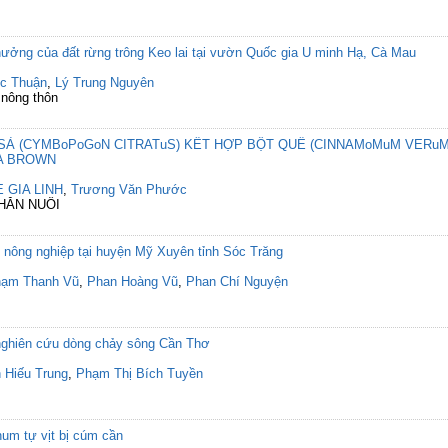
 hưởng của đất rừng trông Keo lai tại vườn Quốc gia U minh Hạ, Cà Mau
c Thuận
,
Lý Trung Nguyên
 nông thôn
SẢ (CYMBoPoGoN CITRATuS) KẾT HỢP BỘT QUẾ (CINNAMoMuM VERuM
SA BROWN
E GIA LINH
,
Trương Văn Phước
CHĂN NUÔI
 nông nghiệp tại huyện Mỹ Xuyên tỉnh Sóc Trăng
ạm Thanh Vũ
,
Phan Hoàng Vũ
,
Phan Chí Nguyện
ghiên cứu dòng chảy sông Cần Thơ
 Hiếu Trung
,
Phạm Thị Bích Tuyền
num tự vịt bị cúm cần