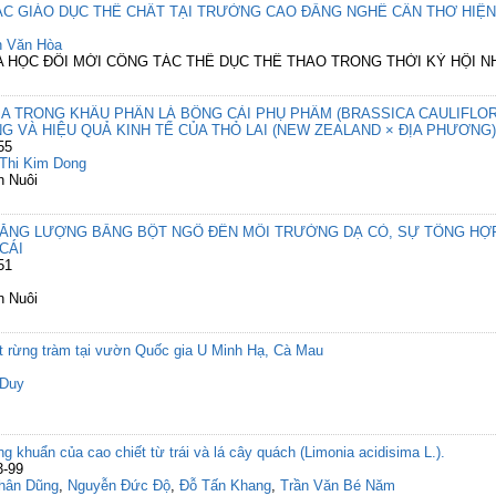
C GIÁO DỤC THỂ CHẤT TẠI TRƯỜNG CAO ĐẲNG NGHỀ CẦN THƠ HIỆN
 Văn Hòa
OA HỌC ĐỔI MỚI CÔNG TÁC THỂ DỤC THỂ THAO TRONG THỜI KỲ HỘI N
 TRONG KHẨU PHẦN LÁ BÔNG CẢI PHỤ PHẨM (BRASSICA CAULIFLORA
 VÀ HIỆU QUẢ KINH TẾ CỦA THỎ LAI (NEW ZEALAND × ĐỊA PHƯƠNG)
55
Thi Kim Dong
n Nuôi
NG LƯỢNG BẰNG BỘT NGÔ ĐẾN MÔI TRƯỜNG DẠ CỎ, SỰ TỔNG HỢP P
CÁI
51
n Nuôi
ất rừng tràm tại vườn Quốc gia U Minh Hạ, Cà Mau
 Duy
 khuẩn của cao chiết từ trái và lá cây quách (Limonia acidisima L.).
3-99
hân Dũng
,
Nguyễn Đức Độ
,
Đỗ Tấn Khang
,
Trần Văn Bé Năm