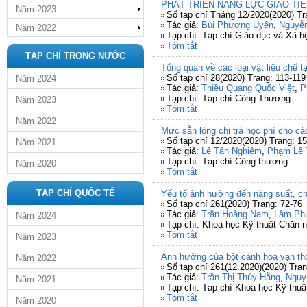
PHÁT TRIỂN NĂNG LỰC GIAO TI
Năm 2023
Số tạp chí Tháng 12/2020(2020) Tr
Tác giả:
Bùi Phương Uyên
,
Nguyễ
Năm 2022
Tạp chí: Tạp chí Giáo dục và Xã hộ
Tóm tắt
TẠP CHÍ TRONG NƯỚC
Tổng quan về các loại vật liệu chế t
Số tạp chí 28(2020) Trang: 113-119
Năm 2024
Tác giả:
Thiều Quang Quốc Việt
,
P
Tạp chí: Tạp chí Công Thương
Năm 2023
Tóm tắt
Năm 2022
Mức sẵn lòng chi trả học phí cho c
Số tạp chí 12/2020(2020) Trang: 1
Năm 2021
Tác giả:
Lê Tấn Nghiêm
,
Phạm Lê 
Tạp chí: Tạp chí Công thương
Năm 2020
Tóm tắt
TẠP CHÍ QUỐC TẾ
Yếu tố ảnh hưởng đến năng suất, ch
Số tạp chí 261(2020) Trang: 72-76
Tác giả:
Trần Hoàng Nam
,
Lâm Ph
Năm 2024
Tạp chí: Khoa học Kỹ thuật Chăn n
Tóm tắt
Năm 2023
Ảnh hưởng của bột cánh hoa vạn thọ 
Năm 2022
Số tạp chí 261(12.2020)(2020) Tran
Tác giả:
Trần Thị Thúy Hằng
,
Nguy
Năm 2021
Tạp chí: Tạp chí Khoa học Kỹ thuậ
Tóm tắt
Năm 2020