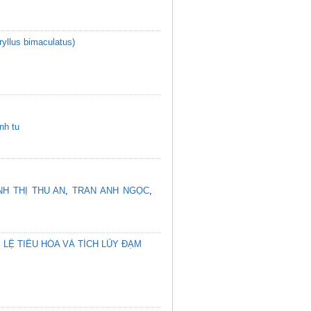
yllus bimaculatus)
nh tu
H THỊ THU AN
,
TRAN ANH NGỌC
,
LỆ TIÊU HÓA VÀ TÍCH LŨY ĐẠM