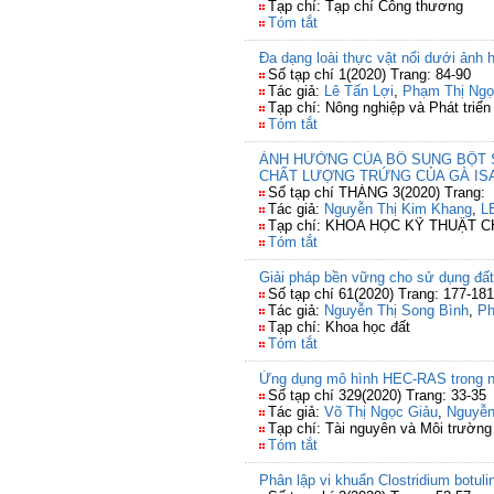
Tạp chí: Tạp chí Công thương
Tóm tắt
Đa dạng loài thực vật nổi dưới ảnh
Số tạp chí 1(2020) Trang: 84-90
Tác giả:
Lê Tấn Lợi
,
Phạm Thị Ngọ
Tạp chí: Nông nghiệp và Phát triển
Tóm tắt
ẢNH HƯỞNG CỦA BỔ SUNG BỘT 
CHẤT LƯỢNG TRỨNG CỦA GÀ I
Số tạp chí THÁNG 3(2020) Trang:
Tác giả:
Nguyễn Thị Kim Khang
,
L
Tạp chí: KHOA HỌC KỸ THUẬT 
Tóm tắt
Giải pháp bền vững cho sử dụng đất
Số tạp chí 61(2020) Trang: 177-181
Tác giả:
Nguyễn Thị Song Bình
,
Ph
Tạp chí: Khoa học đất
Tóm tắt
Ứng dụng mô hình HEC-RAS trong n
Số tạp chí 329(2020) Trang: 33-35
Tác giả:
Võ Thị Ngọc Giảu
,
Nguyễn
Tạp chí: Tài nguyên và Môi trường
Tóm tắt
Phân lập vi khuẩn Clostridium botuli