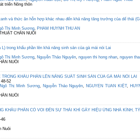
át triển Nông thôn
nh và thức ăn hỗn hợp khác nhau đến khả năng tăng trưởng của dế thái (Gr
gô Thị Minh Sương
,
PHAM HUYNH THU AN
 THUẬT CHĂN NUÔI
L) trong khẩu phần lên khả năng sinh sản của gà mái nòi Lai
gô Thị Minh Sương
,
Nguyễn Thảo Nguyên
,
nguyen thi hong nhan
,
nguyen tha
CHĂN NUÔI
 TRONG KHẨU PHẦN LÊN NĂNG SUẤT SINH SẢN CỦA GÀ MÁI NÒI LAI
 48-52
Ngô Thị Minh Sương
,
Nguyễn Thảo Nguyên
,
NGUYEN TUAN KIỆT
,
HUYN
CHĂN NUÔI
KHẨU PHẦN CỎ VOI ĐẾN SỰ THẢI KHÍ GÂY HIỆU ỨNG NHÀ KÍNH, TỶ 
-46
n Nuôi