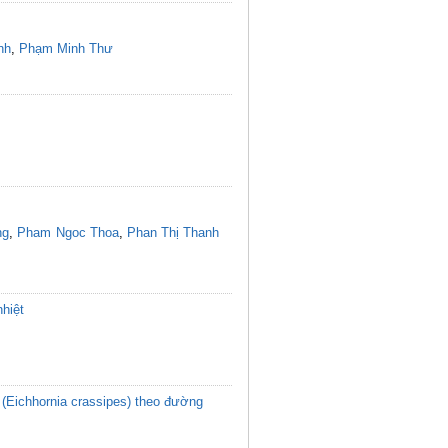
nh
,
Phạm Minh Thư
ng
,
Pham Ngoc Thoa
,
Phan Thị Thanh
hiệt
 (Eichhornia crassipes) theo đường