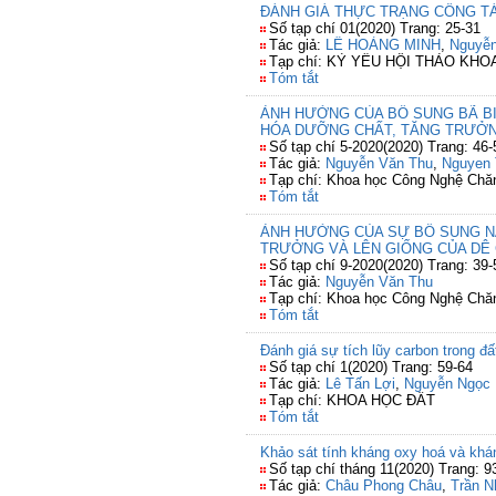
ĐÁNH GIÁ THỰC TRẠNG CÔNG TÁ
Số tạp chí 01(2020) Trang: 25-31
Tác giả:
LÊ HOÀNG MINH
,
Nguyễn
Tạp chí: KỶ YẾU HỘI THẢO KH
Tóm tắt
ẢNH HƯỞNG CỦA BỔ SUNG BÃ BIA
HÓA DƯỠNG CHẤT, TĂNG TRƯỞNG
Số tạp chí 5-2020(2020) Trang: 46-
Tác giả:
Nguyễn Văn Thu
,
Nguyen 
Tạp chí: Khoa học Công Nghệ Chă
Tóm tắt
ẢNH HƯỞNG CỦA SỰ BỔ SUNG NĂ
TRƯỞNG VÀ LÊN GIỐNG CỦA DÊ 
Số tạp chí 9-2020(2020) Trang: 39-
Tác giả:
Nguyễn Văn Thu
Tạp chí: Khoa học Công Nghệ Chă
Tóm tắt
Đánh giá sự tích lũy carbon trong đ
Số tạp chí 1(2020) Trang: 59-64
Tác giả:
Lê Tấn Lợi
,
Nguyễn Ngọc
Tạp chí: KHOA HỌC ĐẤT
Tóm tắt
Khảo sát tính kháng oxy hoá và kháng
Số tạp chí tháng 11(2020) Trang: 9
Tác giả:
Châu Phong Châu
,
Trần N