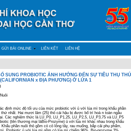
GỬI BÀI ONLINE
LIÊN KẾT
LIÊN HỆ
Ổ SUNG PROBIOTIC ẢNH HƯỞNG ĐẾN SỰ TIÊU THỤ TH
 (CALIFORNIAN x ĐỊA PHƯƠNG) Ở LỨA 1
8
 Nuôi
ác đị
nh m
ức độ
t
ối ưu củ
a m
ứ
c probiotic v
ớ
i
ủ
v
ớ
i lúa mì trong kh
ẩ
u ph
ầ
n
 th
ứ
nh
ấ
t.
Hai mươi lăm (25) thỏ
cái h
ậ
u b
ị đượ
c b
ố
trí hoà n toàn ng
ẫ
u
ạ
i. Các nghi
ệ
m th
ứ
c là LU_P0, LU_P1,25, LU_P2,5, LU_P3,75 và LU_P5
iotic (
tên thương mạ
i làBio-Prozyme)
ủ
v
ớ
i lúa mì khác nhau trong kh
ẩ
u
. Kh
ẩ
u ph
ầ
n nuôi th
ỏ
g
ồ
m có c
ỏ
lông tây, rau mu
ố
ng, b
ắ
p c
ả
i ph
ụ
ph
ẩ
m,
 mì. Probiotic
ủ
v
ớ
i lúa mì g
ồ
m có lúa mì chi
ế
m 96%, Bio-prozyme 3%,