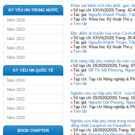
Khảo sát bệnh tích trên phổi, gan, 
KỶ YẾU HN TRONG NƯỚC
Số tạp chí XXVII(2020) Trang: 42-
Tác giả:
Nguyễn Khánh Thuận
,
Trầ
Tạp chí: Khoa học Kỹ thuật Thú y
Năm 2024
Tóm tắt
Năm 2023
Đặc điểm di truyền của virus Ca-rê 
Số tạp chí XXVII(2020) Trang: 35-
Năm 2022
Tác giả:
Nguyễn Khánh Thuận
,
Trầ
Tạp chí: Khoa học Kỹ thuật Thú y
Năm 2021
Tóm tắt
Năm 2020
Khả năng hấp phụ methyl da cam của 
Số tạp chí 18/2020(2020) Trang: 9
Tác giả:
Đỗ Thị Mỹ Phượng
,
Nguy
KỶ YẾU HN QUỐC TẾ
Tuyền
Tạp chí: Tạp chí Nông nghiệp & Ph
Năm 2024
Tóm tắt
Năm 2023
Nghiên cứu sự hấp phụ NO3 - của tha
Số tạp chí 20/2020(2020) Trang: 1
Năm 2022
Tác giả:
Nguyen Dat Phuong
,
Nguy
Tạp chí: Tạp chí Nông nghiệp & Ph
Năm 2021
Tóm tắt
Năm 2020
Nghiên cứu hấp phụ nitrát trong nướ
đẳng nhiệt Langmuir và Freundlich
Số tạp chí 18/2020(2020) Trang: 90
BOOK CHAPTER
Tác giả:
Nguyen Dat Phuong
,
Nguy