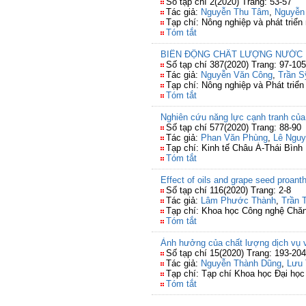
Số tạp chí 2(2020) Trang: 53-57
Tác giả:
Nguyễn Thu Tâm
,
Nguyễn
Tạp chí: Nông nghiệp và phát triển
Tóm tắt
BIẾN ĐỘNG CHẤT LƯỢNG NƯỚC 
Số tạp chí 387(2020) Trang: 97-105
Tác giả:
Nguyễn Văn Công
,
Trần 
Tạp chí: Nông nghiệp và Phát triể
Tóm tắt
Nghiên cứu năng lực cạnh tranh củ
Số tạp chí 577(2020) Trang: 88-90
Tác giả:
Phan Văn Phùng
,
Lê Nguy
Tạp chí: Kinh tế Châu Á-Thái Bìn
Tóm tắt
Effect of oils and grape seed proant
Số tạp chí 116(2020) Trang: 2-8
Tác giả:
Lâm Phước Thành
,
Trần 
Tạp chí: Khoa học Công nghệ Chăn
Tóm tắt
Ảnh hưởng của chất lượng dịch vụ v
Số tạp chí 15(2020) Trang: 193-204
Tác giả:
Nguyễn Thành Dũng
,
Lưu 
Tạp chí: Tạp chí Khoa học Đại họ
Tóm tắt