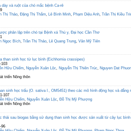
dạ dày và ruột của chó mắc bệnh Ca-rê
49
n Thị Thảo
,
Đặng Thị Thắm
,
Lê Bình Minh
,
Phạm Diệu Anh
,
Trần Thị Kiều Tri
được phân lập trên chó tại Bệnh xá Thú y, Đại học Cần Thơ
41
n Ngọc Bích
,
Trần Thị Thảo
,
Lê Quang Trung
,
Vân Mỹ Tiên
than sinh học từ lục bình (Eichhornia crassipes)
7-103
ễn Hữu Chiếm
,
Nguyễn Xuân Lộc
,
Nguyễn Thị Thiên Trúc
,
Nguyen Dat Phuo
át triển Nông thôn
n sinh học trấu (O. sativa l., OM5451) theo các mô hình động học và đẳng n
01-107
ễn Hữu Chiếm
,
Nguyễn Xuân Lộc
,
Đỗ Thị Mỹ Phượng
át triển Nông thôn
c thải sau biogas bằng sử dụng than sinh học được sản xuất từ cây lục bình
-96
ễn Hữu Chiếm
,
Nguyễn Xuân Lộc
,
Đỗ Thị Mỹ Phượng
,
Pham Ngoc Thoa