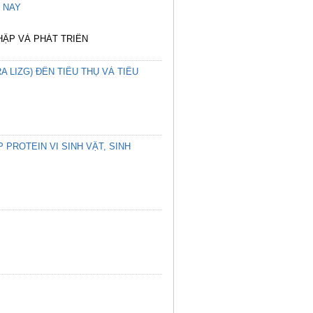
 NAY
HẬP VÀ PHÁT TRIỂN
 LIZG) ĐẾN TIÊU THỤ VÀ TIÊU
ROTEIN VI SINH VẬT, SINH