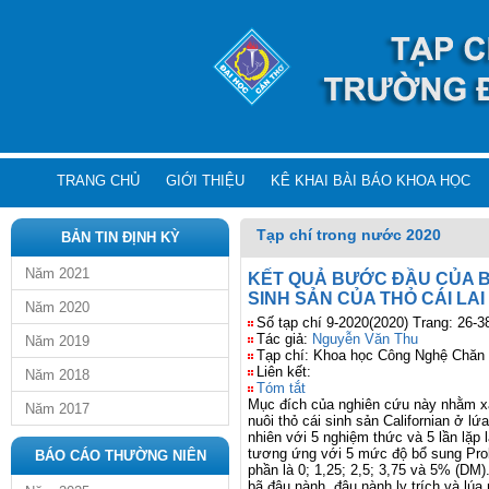
TRANG CHỦ
GIỚI THIỆU
KÊ KHAI BÀI BÁO KHOA HỌC
Tạp chí trong nước 2020
BẢN TIN ĐỊNH KỲ
Năm 2021
KẾT QUẢ BƯỚC ĐẦU CỦA B
SINH SẢN CỦA THỎ CÁI LAI
Năm 2020
Số tạp chí 9-2020(2020) Trang: 26-3
Tác giả:
Nguyễn Văn Thu
Năm 2019
Tạp chí: Khoa học Công Nghệ Chăn
Liên kết:
Năm 2018
Tóm tắt
M
ục đích củ
a nghiên c
ứ
u này nh
ằm x
Năm 2017
nuôi th
ỏ
cái sinh s
ả
n Californian
ở
l
ứ
a
nhiên v
ớ
i 5 nghi
ệ
m th
ứ
c và 5 l
ầ
n l
ặ
p l
tương ứ
ng v
ớ
i 5 m
ức độ
b
ổ
sung Prob
BÁO CÁO THƯỜNG NIÊN
ph
ầ
n là 0; 1,25; 2,5; 3,75 và 5% (DM)
bã đậu nành, đậ
u nành ly trích và lúa