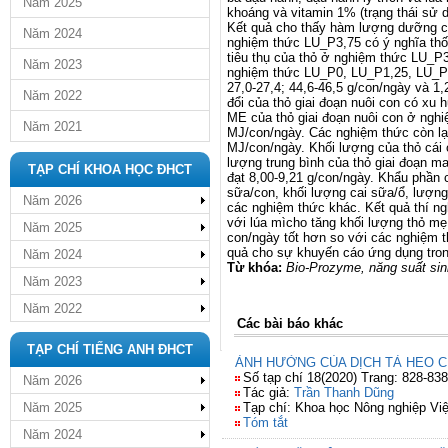
Năm 2025
khoáng và vitamin 1% (tr
ạ
ng thái s
ử
K
ế
t qu
ả
cho th
ấ
y h
àm lượng dưỡ
ng 
Năm 2024
nghi
ệ
m th
ức LU_P3,75 có ý nghĩa thố
tiêu th
ụ
c
ủ
a th
ỏ ở
nghi
ệ
m th
ứ
c LU_P3
Năm 2023
nghi
ệ
m th
ứ
c LU_P0, LU_P1,25, LU_P2
27,0-27,4; 44,6-46,5 g/con/ngày và 1,
Năm 2022
đổ
i c
ủ
a th
ỏ
gia
i đoạn nuôi con có xu 
ME c
ủ
a th
ỏ giai đoạ
n nuôi con
ở
nghi
Năm 2021
MJ/con/ngày. Các nghi
ệ
m th
ứ
c còn l
ạ
MJ/con/ngày. Kh
ối lượ
ng c
ủ
a th
ỏ
cái
lượ
ng trung bình c
ủ
a th
ỏ giai đoạ
n ma
TẠP CHÍ KHOA HỌC ĐHCT
đạ
t 8,00-9,21 g/con/ngày. Kh
ẩ
u ph
ầ
n 
s
ữ
a/con, kh
ối lượ
ng cai s
ữ
a/
ổ, lượ
ng
Năm 2026
các nghi
ệ
m th
ứ
c khác. K
ế
t qu
ả
thí ng
v
ớ
i lúa mìcho
tăng khối lượ
ng th
ỏ
m
ẹ
Năm 2025
con/ngày t
ốt hơn so vớ
i các nghi
ệ
m t
qu
ả
cho s
ự
khuy
ế
n cáo
ứ
ng d
ụ
ng tro
Năm 2024
Từ khóa:
Bio-Prozyme,
năng suấ
t si
Năm 2023
Năm 2022
Các bài báo khác
TẠP CHÍ TIẾNG ANH ĐHCT
ẢNH HƯỞNG CỦA DỊCH TẢ HEO C
Số tạp chí 18(2020) Trang: 828-838
Năm 2026
Tác giả:
Trần Thanh Dũng
Năm 2025
Tạp chí: Khoa học Nông nghiệp Vi
Tóm tắt
Năm 2024