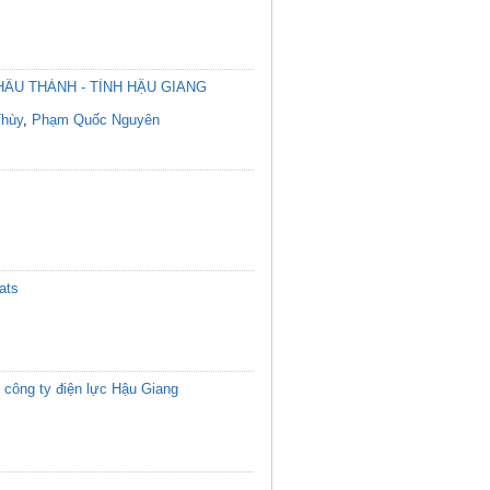
U THÀNH - TỈNH HẬU GIANG
Thùy
,
Phạm Quốc Nguyên
ats
 công ty điện lực Hậu Giang