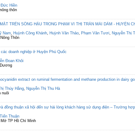
 Đức Hiền
 nông thôn
MẶT TRÊN SÔNG HẬU TRONG PHẠM VI THỊ TRẤN MÁI DẦM - HUYỆN CHÂ
Sỹ Nam
,
Huỳnh Công Khánh
,
Huỳnh Văn Thảo
,
Phạm Văn Tươi
,
Nguyễn Thị 
n Nông Thôn
a các doanh nghiệp ở Huyện Phú Quốc
ễn Đoan Khôi
h Dương
hocyanidin extract on ruminal fermentation and methane production in dairy go
Thị Thúy Hằng
,
Nguyễn Thị Thu Hà
 nuôi
à đồng thuận xã hội đến sự hài lòng khách hàng sử dụng điện – Trường hợp
Tiến Thuận
c Mở TP Hồ Chí Minh