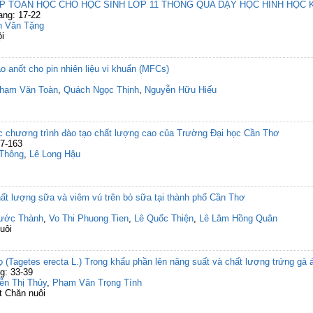
ẾP TOÁN HỌC CHO HỌC SINH LỚP 11 THÔNG QUA DẠY HỌC HÌNH HỌC
ang: 17-22
n Văn Tặng
i
ạo anốt cho pin nhiên liệu vi khuẩn (MFCs)
hạm Văn Toàn
,
Quách Ngọc Thịnh
,
Nguyễn Hữu Hiếu
ác chương trình đào tạo chất lượng cao của Trường Đại học Cần Thơ
57-163
Thông
,
Lê Long Hậu
ất lượng sữa và viêm vú trên bò sữa tại thành phố Cần Thơ
ước Thành
,
Vo Thi Phuong Tien
,
Lê Quốc Thiện
,
Lê Lâm Hồng Quân
uôi
(Tagetes erecta L.) Trong khẩu phần lên năng suất và chất lượng trứng gà 
g: 33-39
ễn Thị Thủy
,
Phạm Văn Trọng Tính
t Chăn nuôi