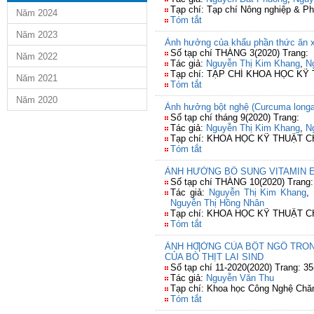
Tạp chí: Tạp chí Nông nghiệp & Ph
Năm 2024
Tóm tắt
Năm 2023
Ảnh hưởng của khẩu phần thức ăn xa
Số tạp chí THÁNG 3(2020) Trang:
Năm 2022
Tác giả:
Nguyễn Thị Kim Khang
,
N
Tạp chí: TẠP CHÍ KHOA HỌC KỸ
Năm 2021
Tóm tắt
Năm 2020
Ảnh hưởng bột nghệ (Curcuma longa 
Số tạp chí tháng 9(2020) Trang:
Tác giả:
Nguyễn Thị Kim Khang
,
N
Tạp chí: KHOA HỌC KỸ THUẬT 
Tóm tắt
ẢNH HƯỞNG BỔ SUNG VITAMIN E
Số tạp chí THÁNG 10(2020) Trang:
Tác giả:
Nguyễn Thị Kim Khang
,
Nguyễn Thị Hồng Nhân
Tạp chí: KHOA HỌC KỸ THUẬT 
Tóm tắt
ẢNH HƢỞNG CỦA BỘT NGÔ TRONG 
CỦA BÒ THỊT LAI SIND
Số tạp chí 11-2020(2020) Trang: 35
Tác giả:
Nguyễn Văn Thu
Tạp chí: Khoa học Công Nghệ Chă
Tóm tắt