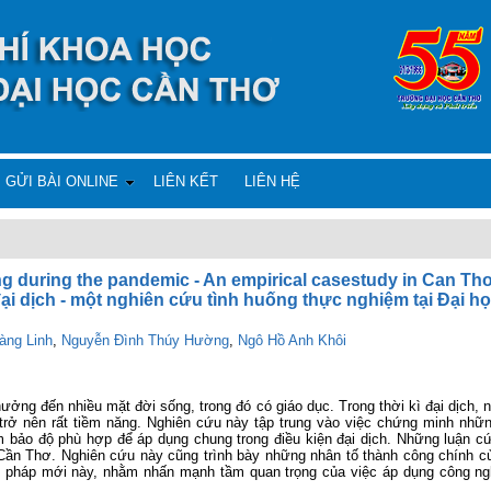
GỬI BÀI ONLINE
LIÊN KẾT
LIÊN HỆ
ing during the pandemic - An empirical casestudy in Can Tho
 đại dịch - một nghiên cứu tình huống thực nghiệm tại Đại h
àng Linh
,
Nguyễn Đình Thúy Hường
,
Ngô Hồ Anh Khôi
ưởng đến nhiều mặt đời sống, trong đó có giáo dục. Trong thời kì đại dịch, 
) trở nên rất tiềm năng. Nghiên cứu này tập trung vào việc chứng minh nh
ảm bảo độ phù hợp để áp dụng chung trong điều kiện đại dịch. Những luận c
n Thơ. Nghiên cứu này cũng trình bày những nhân tố thành công chính củ
 pháp mới này, nhằm nhấn mạnh tầm quan trọng của việc áp dụng công ngh