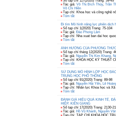
Số tạp chí 117(2020) Trang: 39-45
Tác giả:
Võ Thị Bích Thủy
,
Trần T
Võ Chí Hiền
Tạp chí: Khoa học và công nghệ n
Tóm tắt
Đi tìm Mô hình năng lực phiên dịch h
Số tạp chí 1(2020) Trang: 75-104
Tác giả:
Đào Phong Lâm
Tạp chí: Nha xuat ban dai hoc quoc
Tóm tắt
ẢNH HƯỞNG CỦA PHƯƠNG THỨC 
Số tạp chí tháng 12(2020) Trang: 4
Tác giả:
Nguyễn Thị Kim Khang
,
N
Tạp chí: KHOA HỌC KỸ THUẬT 
Tóm tắt
SỬ DỤNG MÔ HÌNH LỚP HỌC ĐẢ
TRUNG HỌC PHỔ THÔNG
Số tạp chí 91(2020) Trang: 89-98
Tác giả:
Nguyễn Hải Yến
,
Lê Hoàn
Tạp chí: Nhân lực Khoa học và Xã 
Tóm tắt
ĐÁNH GIÁ HIỆU QUẢ KINH TẾ, Đ
HIỆP, KIÊN GIANG
Số tạp chí 17(2020) Trang: 2130-21
Tác giả:
Hồ Vũ Khanh
,
Nguyễn Vă
Tạp chí: TẠP CHÍ KHOA HỌC T