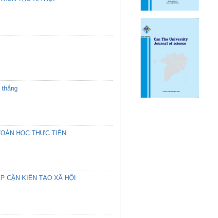
 thẳng
 TOÁN HỌC THỰC TIỄN
P CẬN KIẾN TẠO XÃ HỘI