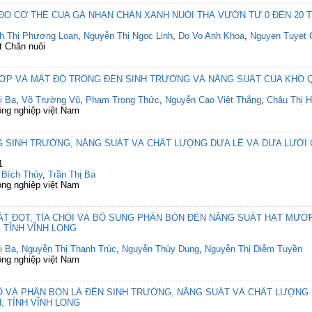
ĐO CƠ THỂ CỦA GÀ NHẠN CHÂN XANH NUÔI THẢ VƯỜN TỪ 0 ĐẾN 20 
h Thị Phương Loan
,
Nguyễn Thị Ngọc Linh
,
Do Vo Anh Khoa
,
Nguyen Tuyet 
t Chăn nuôi
P VÀ MẬT ĐỘ TRỒNG ĐẾN SINH TRƯỞNG VÀ NĂNG SUẤT CỦA KHỔ QU
ị Ba
,
Võ Trường Vũ
,
Phạm Trọng Thức
,
Nguyễn Cao Việt Thắng
,
Châu Thị 
ông nghiệp việt Nam
 SINH TRƯỞNG, NĂNG SUẤT VÀ CHẤT LƯỢNG DƯA LÊ VÀ DƯA LƯỚI 
1
 Bích Thủy
,
Trần Thị Ba
ông nghiệp việt Nam
ĐỌT, TỈA CHỒI VÀ BỔ SUNG PHÂN BÓN ĐẾN NĂNG SUẤT HẠT MƯỚP (Luff
 TỈNH VĨNH LONG
ị Ba
,
Nguyễn Thị Thanh Trúc
,
Nguyễn Thùy Dung
,
Nguyễn Thị Diễm Tuyền
ông nghiệp việt Nam
 VÀ PHÂN BÓN LÁ ĐẾN SINH TRƯỞNG, NĂNG SUẤT VÀ CHẤT LƯỢNG X
NH, TỈNH VĨNH LONG