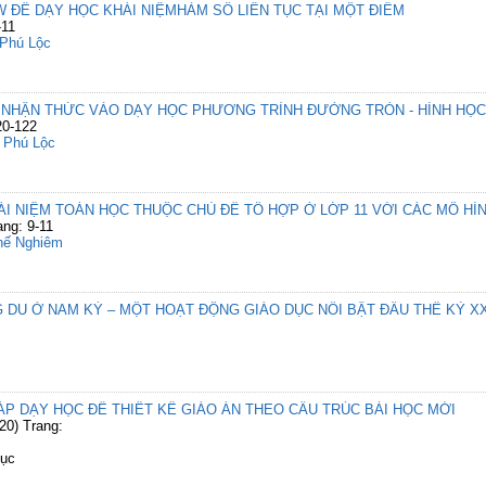
ĐỂ DẠY HỌC KHÁI NIỆMHÀM SỐ LIÊN TỤC TẠI MỘT ĐIỂM
-11
Phú Lộc
 NHẬN THỨC VÀO DẠY HỌC PHƯƠNG TRÌNH ĐƯỜNG TRÒN - HÌNH HỌC
20-122
 Phú Lộc
I NIỆM TOÁN HỌC THUỘC CHỦ ĐỀ TỔ HỢP Ở LỚP 11 VỚI CÁC MÔ HÌN
ang: 9-11
hế Nghiêm
DU Ở NAM KỲ – MỘT HOẠT ĐỘNG GIÁO DỤC NỔI BẬT ĐẦU THẾ KỶ X
 DẠY HỌC ĐỂ THIẾT KẾ GIÁO ÁN THEO CẤU TRÚC BÀI HỌC MỚI
20) Trang:
Dục