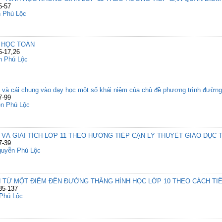
5-57
 Phú Lộc
 HỌC TOÁN
5-17,26
n Phú Lộc
g và cái chung vào dạy học một số khái niệm của chủ đề phương trình đường
7-99
n Phú Lộc
 VÀ GIẢI TÍCH LỚP 11 THEO HƯỚNG TIẾP CẬN LÝ THUYẾT GIÁO DỤC
7-39
uyễn Phú Lộc
 TỪ MỘT ĐIỂM ĐẾN ĐƯỜNG THẲNG HÌNH HỌC LỚP 10 THEO CÁCH TIẾ
135-137
Phú Lộc