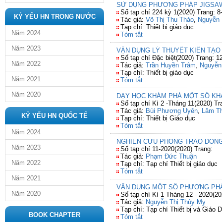
SỬ DỤNG PHƯƠNG PHÁP JIGSAW 
Số tạp chí 224 kỳ 1(2020) Trang: 8
KỶ YẾU HN TRONG NƯỚC
Tác giả:
Võ Thị Thu Thảo
,
Nguyễn 
Tạp chí: Thiết bị giáo dục
Năm 2024
Tóm tắt
Năm 2023
VẬN DỤNG LÝ THUYẾT KIẾN TẠO
Số tạp chí Đặc biệt(2020) Trang: 1
Năm 2022
Tác giả:
Trần Huyền Trâm
,
Nguyễn
Tạp chí: Thiết bị giáo dục
Năm 2021
Tóm tắt
Năm 2020
DẠY HỌC KHÁM PHÁ MỘT SỐ KHÁ
Số tạp chí Kì 2 -Tháng 11(2020) Tr
Tác giả:
Bùi Phương Uyên
,
Lâm T
KỶ YẾU HN QUỐC TẾ
Tạp chí: Thiết bị Giáo dục
Tóm tắt
Năm 2024
NGHIÊN CỨU PHONG TRÀO ĐÔNG 
Năm 2023
Số tạp chí 11-2020(2020) Trang:
Tác giả:
Phạm Đức Thuận
Năm 2022
Tạp chí: Tạp chí Thiết bị giáo dục
Tóm tắt
Năm 2021
VẬN DỤNG MỘT SỐ PHƯƠNG PHÁP
Năm 2020
Số tạp chí Kì 1 Tháng 12 - 2020(20
Tác giả:
Nguyễn Thị Thùy Mỵ
Tạp chí: Tạp chí Thiết bị và Giáo 
BOOK CHAPTER
Tóm tắt