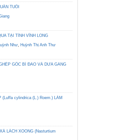
TUẦN TUỔI
Giang
A TẠI TỈNH VĨNH LONG
Huỳnh Như
,
Huỳnh Thị Anh Thư
GHÉP GỐC BÍ ĐAO VÀ DƯA GANG
a cylindrica (L.) Roem.) LÀM
À LÁCH XOONG (Nasturtium