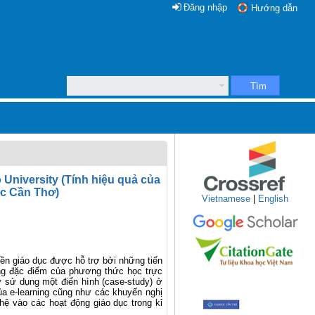
Đăng nhập
Hướng dẫn
Tìm
 University (Tính hiệu quả của
ọc Cần Thơ)
Vietnamese
|
English
nền giáo dục được hỗ trợ bởi những tiến
ững đặc điểm của phương thức học trực
ứ sử dụng một điển hình (case-study) ở
a e-learning cũng như các khuyến nghị
ệ vào các hoạt động giáo dục trong kỉ