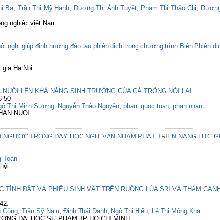
hị Ba
,
Trần Thị Mỹ Hạnh
,
Dương Thị Ánh Tuyết
,
Phạm Thị Thảo Chi
,
Dương
ông nghiệp việt Nam
ội nghị giúp định hướng đào tạo phiên dịch trong chương trình Biên Phiên dịch
 gia Ha Noi
NUÔI LÊN KHẢ NĂNG SINH TRƯỞNG CỦA GÀ TRỐNG NÒI LAI
6-50
gô Thị Minh Sương
,
Nguyễn Thảo Nguyên
,
pham quoc toan
,
phan nhan
CHĂN NUÔI
O NGƯỢC TRONG DẠY HỌC NGỮ VĂN NHẰM PHÁT TRIỂN NĂNG LỰC GI
g Toàn
hội
ẶC TÍNH ĐẤT VÀ PHIÊU SINH VẬT TRÊN RUỘNG LÚA SRI VÀ THÂM CA
42.
n Công
,
Trần Sỹ Nam
,
Đinh Thái Danh
,
Ngô Thị Hiếu
,
Lê Thị Mộng Kha
RƯỜNG ĐẠI HỌC SƯ PHẠM TP HỒ CHÍ MINH