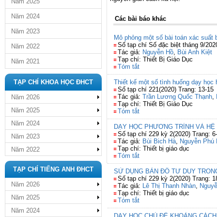
Năm 2025
Năm 2024
Các bài báo khác
Năm 2023
Mô phỏng một số bài toán xác suất
Số tạp chí Số đặc biệt tháng 9/202
Năm 2022
Tác giả:
Nguyễn Hồ
,
Bùi Anh Kiệt
Tạp chí: Thiết Bị Giáo Dục
Năm 2021
Tóm tắt
TẠP CHÍ KHOA HỌC ĐHCT
Thiết kế một số tình huống dạy học 
Số tạp chí 221(2020) Trang: 13-15
Tác giả:
Trần Lương Quốc Thạnh
,
Năm 2026
Tạp chí: Thiết Bị Giáo Dục
Năm 2025
Tóm tắt
Năm 2024
DẠY HỌC PHƯƠNG TRÌNH VÀ HỆ 
Số tạp chí 229 kỳ 2(2020) Trang: 6
Năm 2023
Tác giả:
Bùi Bich Hà
,
Nguyễn Phú 
Tạp chí: Thiết bị giáo dục
Năm 2022
Tóm tắt
TẠP CHÍ TIẾNG ANH ĐHCT
SỬ DỤNG BẢN ĐỒ TƯ DUY TRONG
Số tạp chí 229 kỳ 2(2020) Trang: 1
Năm 2026
Tác giả:
Lê Thị Thanh Nhàn
,
Nguyễ
Tạp chí: Thiết bị giáo dục
Năm 2025
Tóm tắt
Năm 2024
DẠY HỌC CHỦ ĐỀ KHOẢNG CÁCH 