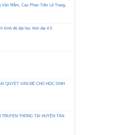
 Văn Mẫm
,
Cao Phan Trần Lê Trang
,
 trình độ đại học thời đại 4.0
ẢI QUYẾT VẤN ĐỀ CHO HỌC SINH
NH TRUYỀN THỐNG TẠI HUYỆN TÂN