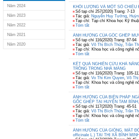
Năm 2024
KHỐI LƯỢNG VÀ MỘT SỐ CHIỀU 
Số tạp chí 257(2020) Trang: 7-13
Năm 2023
Tác giả:
Nguyễn Huy Tưởng
,
Huỳn
Tạp chí: Tạp chí Khoa học Kỹ thuậ
Năm 2022
Tóm tắt
Năm 2021
ẢNH HƯỞNG CỦA GỐC GHÉP MƯỚ
Số tạp chí 116(2020) Trang: 87-94
Năm 2020
Tác giả:
Võ Thị Bích Thủy
,
Trần Th
Tạp chí: Khoa học và công nghệ n
Tóm tắt
KẾT QUẢ NGHIÊN CỨU KHẢ NĂNG
TRỒNG TRONG NHÀ MÀNG
Số tạp chí 116(2020) Trang: 105-11
Tác giả:
Vo Thi Kim Quyen
,
Võ Thị
Tạp chí: Khoa học và công nghệ n
Tóm tắt
ẢNH HƯỞNG CỦA BIỆN PHÁP NGẮT 
GỐC GHÉP TẠI HUYỆN TAM BÌNH,
Số tạp chí 117(2020) Trang: 45-51
Tác giả:
Võ Thị Bích Thủy
,
Trần Th
Tạp chí: Khoa học và công nghệ n
Tóm tắt
ẢNH HƯỞNG CỦA GIỐNG, MẬT ĐỘ
officinale L.) TẠI THỊ XÃ BÌNH MI