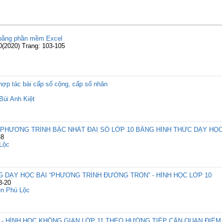
 bằng phần mềm Excel
0(2020) Trang: 103-105
hợp tác bài cấp số cộng, cấp số nhân
Bùi Anh Kiệt
PHƯƠNG TRÌNH BẬC NHẤT ĐẠI SỐ LỚP 10 BẰNG HÌNH THỨC DẠY HỌ
-8
Lộc
 DẠY HỌC BÀI “PHƯƠNG TRÌNH ĐƯỜNG TRÒN” - HÌNH HỌC LỚP 10
8-20
n Phú Lộc
- HÌNH HỌC KHÔNG GIAN LỚP 11 THEO HƯỚNG TIẾP CẬN QUAN ĐIỂM 