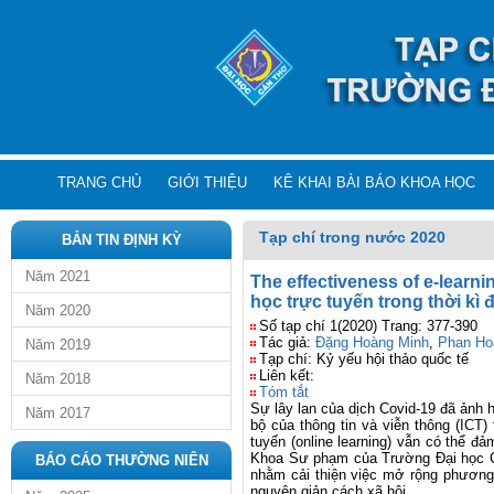
TRANG CHỦ
GIỚI THIỆU
KÊ KHAI BÀI BÁO KHOA HỌC
Tạp chí trong nước 2020
BẢN TIN ĐỊNH KỲ
Năm 2021
The effectiveness of e-learn
học trực tuyến trong thời kì
Năm 2020
Số tạp chí 1(2020) Trang: 377-390
Tác giả:
Đặng Hoàng Minh
,
Phan Ho
Năm 2019
Tạp chí: Kỷ yếu hội thảo quốc tế
Liên kết:
Năm 2018
Tóm tắt
Sự lây lan của dịch Covid-19 đã ảnh h
Năm 2017
bộ của thông tin và viễn thông (ICT
tuyến (online learning) vẫn có thể đ
Khoa Sư phạm của Trường Đại học Cầ
BÁO CÁO THƯỜNG NIÊN
nhằm cải thiện việc mở rộng phương
nguyên giản cách xã hội.