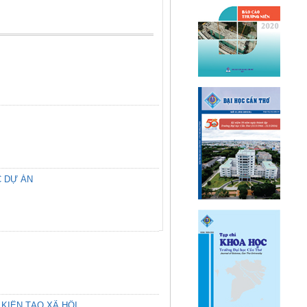
C DỰ ÁN
KIẾN TẠO XÃ HỘI