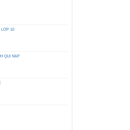
 LỚP 10
H QUI NẠP
X