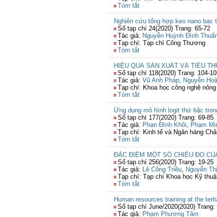
Tóm tắt
Nghiên cứu tổng hợp keo nano bạc 
Số tạp chí 24(2020) Trang: 65-72
Tác giả:
Nguyễn Huỳnh Đình Thuấ
Tạp chí: Tạp chí Công Thương
Tóm tắt
HIỆU QUẢ SẢN XUẤT VÀ TIÊU T
Số tạp chí 118(2020) Trang: 104-10
Tác giả:
Vũ Anh Pháp
,
Nguyễn Hoà
Tạp chí: Khoa học công nghệ nông
Tóm tắt
Ứng dụng mô hình logit thứ bậc tro
Số tạp chí 177(2020) Trang: 69-85
Tác giả:
Phan Đình Khôi
,
Phạm Min
Tạp chí: Kinh tế và Ngân hàng Ch
Tóm tắt
ĐẶC ĐIỂM MỘT SỐ CHIỀU ĐO C
Số tạp chí 256(2020) Trang: 19-25
Tác giả:
Lê Công Triều
,
Nguyễn Thị
Tạp chí: Tạp chí Khoa học Kỹ thuậ
Tóm tắt
Human resources training at the tert
Số tạp chí June/2020(2020) Trang:
Tác giả:
Phạm Phương Tâm