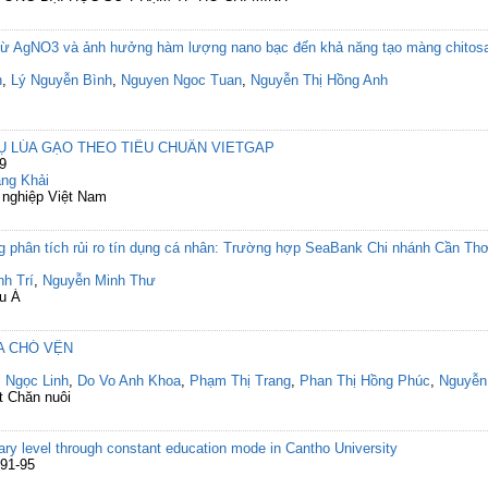
từ AgNO3 và ảnh hưởng hàm lượng nano bạc đến khả năng tạo màng chitosa
n
,
Lý Nguyễn Bình
,
Nguyen Ngoc Tuan
,
Nguyễn Thị Hồng Anh
HỤ LÚA GẠO THEO TIÊU CHUẨN VIETGAP
9
ng Khải
 nghiệp Việt Nam
ng phân tích rủi ro tín dụng cá nhân: Trường hợp SeaBank Chi nhánh Cần Th
h Trí
,
Nguyễn Minh Thư
âu Á
ỦA CHÓ VỆN
 Ngọc Linh
,
Do Vo Anh Khoa
,
Phạm Thị Trang
,
Phan Thị Hồng Phúc
,
Nguyễn
t Chăn nuôi
iary level through constant education mode in Cantho University
 91-95