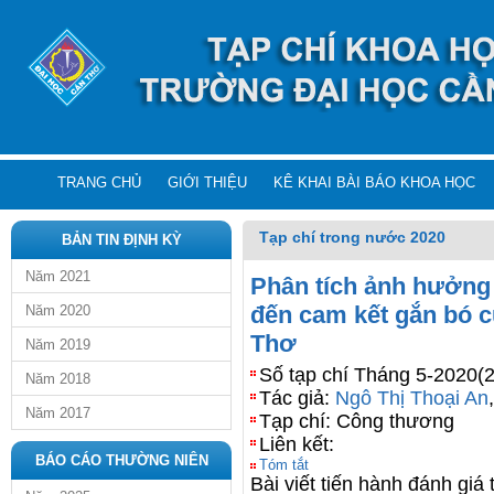
TRANG CHỦ
GIỚI THIỆU
KÊ KHAI BÀI BÁO KHOA HỌC
Tạp chí trong nước 2020
BẢN TIN ĐỊNH KỲ
Năm 2021
Phân tích ảnh hưởng 
đến cam kết gắn bó c
Năm 2020
Thơ
Năm 2019
Số tạp chí Tháng 5-2020(
Năm 2018
Tác giả:
Ngô Thị Thoại An
Năm 2017
Tạp chí: Công thương
Liên kết:
BÁO CÁO THƯỜNG NIÊN
Tóm tắt
Bài viết tiến hành đánh giá