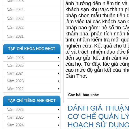
Năm 2025
ảnh hưởng đến niềm tin và 
khách sạn khu vực thành 
Năm 2024
pháp chọn mẫu thuận tiện 
Năm 2023
làm việc tại các khách sạ
pháp bao gồm: hệ số tin cậ
Năm 2022
khám phá, phân tích nhân t
Năm 2021
tính; nhằm kiểm tra mối qu
nghiên cứu. Kết quả cho thấ
TẠP CHÍ KHOA HỌC ĐHCT
tế và trách nhiệm đạo đức
đến sự gắn kết tình cảm và 
Năm 2026
của họ. Từ đây, tác giả cũ
Năm 2025
cao mức độ gắn kết của nhâ
Năm 2024
Cần Thơ.
Năm 2023
Năm 2022
Các bài báo khác
TẠP CHÍ TIẾNG ANH ĐHCT
ĐÁNH GIÁ THUẬN
Năm 2026
CƠ CHẾ QUẢN L
Năm 2025
HOẠCH SỬ DỤNG 
Năm 2024