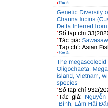
Tóm tắt
Genetic Diversity
Channa lucius (Cuv
Delta Inferred fro
Số tạp chí 33(202
Tác giả:
Sawasaw
Tạp chí: Asian Fi
Tóm tắt
The megascolecid 
Oligochaeta, Mega
island, Vietnam, wi
species
Số tạp chí 932(20
Tác giả:
Nguyễn
Bình
,
Lâm Hải Đă