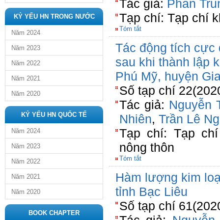
Tác giả:
Phan Tru
Tạp chí: Tạp chí 
KỶ YẾU HN TRONG NƯỚC
Tóm tắt
Năm 2024
Tác động tích cực
Năm 2023
sau khi thành lập 
Năm 2022
Phú Mỹ, huyện Gia
Năm 2021
Số tạp chí 22(202
Năm 2020
Tác giả:
Nguyễn 
KỶ YẾU HN QUỐC TẾ
Nhiên
,
Trần Lê N
Tạp chí: Tạp chí
Năm 2024
nông thôn
Năm 2023
Tóm tắt
Năm 2022
Hàm lượng kim loạ
Năm 2021
tỉnh Bạc Liêu
Năm 2020
Số tạp chí 61(202
BOOK CHAPTER