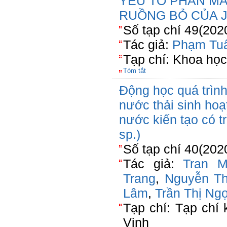
YẾU TỐ PHÂN M
RUỒNG BỎ CỦA 
Số tạp chí 49(202
Tác giả:
Phạm Tu
Tạp chí: Khoa học
Tóm tắt
Động học quá trình
nước thải sinh hoạ
nước kiến tạo có t
sp.)
Số tạp chí 40(202
Tác giả:
Tran M
Trang
,
Nguyễn Th
Lâm
,
Trần Thị Ng
Tạp chí: Tạp chí
Vinh