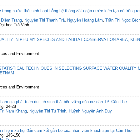
 trong nước thải sinh hoạt bằng hệ thống đất ngập nước kiến tạo có trồng ra
 Diễm Trang
,
Nguyễn Thị Thanh Trà
,
Nguyễn Hoàng Lâm
,
Trần Thị Ngọc Bíc
Đại học Trà Vinh
UALITY IN PHU MY SPECIES AND HABITAT CONSERVATION AREA, KIE
urces and Environment
 STATISTICAL TECHNIQUES IN SELECTING SURFACE WATER QUALITY 
IETNAM
urces and Environment
ham gia phát triển du lịch sinh thái bền vững của cư dân TP. Cần Thơ
ng: 24-28
Tri Nam Khang
,
Nguyễn Thị Tú Trinh
,
Huỳnh Nguyễn Anh Duy
h nhiệm xã hội đến cam kết gắn bó của nhân viên khách sạn tại Cần Thơ
ng: 145-156
hu Trang