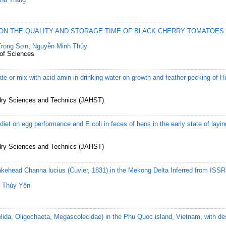
ON THE QUALITY AND STORAGE TIME OF BLACK CHERRY TOMATOES
Trọng Sơn
,
Nguyễn Minh Thủy
 of Sciences
ate or mix with acid amin in drinking water on growth and feather pecking of 
ndry Sciences and Technics (JAHST)
n diet on egg performance and E.coli in feces of hens in the early state of layi
ndry Sciences and Technics (JAHST)
kehead Channa lucius (Cuvier, 1831) in the Mekong Delta Inferred from ISS
 Thúy Yên
da, Oligochaeta, Megascolecidae) in the Phu Quoc island, Vietnam, with des