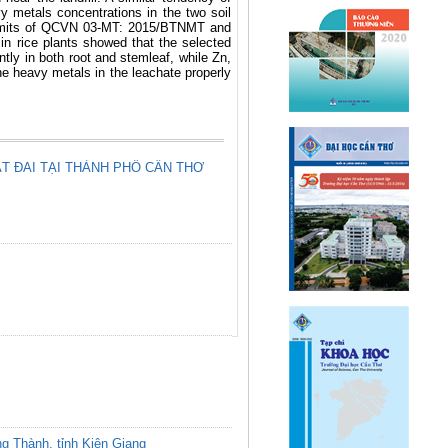
 metals concentrations in the two soil
 limits of QCVN 03-MT: 2015/BTNMT and
in rice plants showed that the selected
ly in both root and stemleaf, while Zn,
the heavy metals in the leachate properly
T ĐAI TẠI THÀNH PHỐ CẦN THƠ
ng Thành, tỉnh Kiên Giang