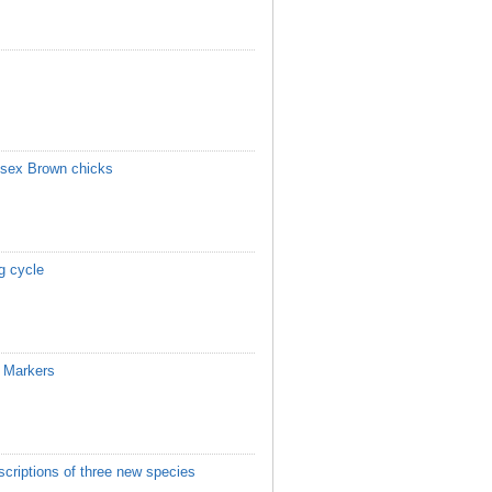
Hisex Brown chicks
ng cycle
R Markers
criptions of three new species