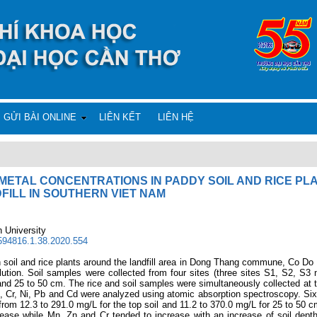
GỬI BÀI ONLINE
LIÊN KẾT
LIÊN HỆ
METAL CONCENTRATIONS IN PADDY SOIL AND RICE PLANT
FILL IN SOUTHERN VIET NAM
h University
8594816.1.38.2020.554
 soil and rice plants around the landfill area in Dong Thang commune, Co Do
lution. Soil samples were collected from four sites (three sites S1, S2, S3
25 and 25 to 50 cm. The rice and soil samples were simultaneously collected at
 Cr, Ni, Pb and Cd were analyzed using atomic absorption spectroscopy. Six
rom 12.3 to 291.0 mg/L for the top soil and 11.2 to 370.0 mg/L for 25 to 50 c
ease while Mn, Zn and Cr tended to increase with an increase of soil depth 