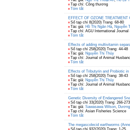
Tạp chí: Công thương
Tóm tắt
EFFECT OF OZONE TREATMENT 
Số tạp chí 8(2020) Trang: 68-80
Tác giả:
Hồ Thị Ngân Hà
,
Nguyễn 
Tạp chí: AGU International Journal
Tóm tắt
Effects of adding multivitamin separ
Số tạp chí 258(2020) Trang: 44-48
Tác giả:
Nguyễn Thị Thủy
Tạp chí: Journal of Animal Husba
Tóm tắt
Effects of Tributyrin and Probiotic i
Số tạp chí 258(2020) Trang: 38-43
Tác giả:
Nguyễn Thị Thủy
Tạp chí: Journal of Animal Husba
Tóm tắt
Genetic Diversity of Endangered Sna
Số tạp chí 33(2020) Trang: 266-273
Tác giả:
Sawasawa Wilson
,
Dương
Tạp chí: Asian Fisheries Science
Tóm tắt
The megascolecid earthworms (Anneli
Số tạp chí 932(2020) Trang: 1-25