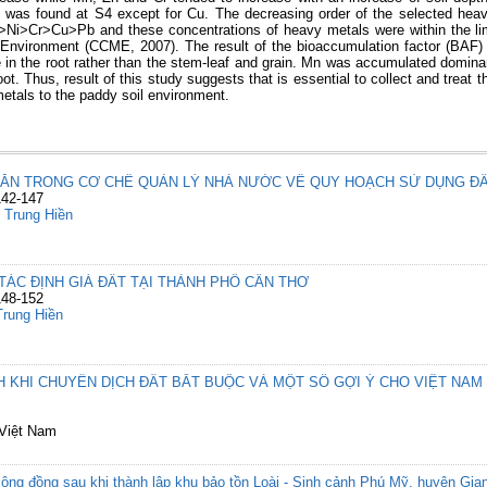
 was found at S4 except for Cu. The decreasing order of the selected heavy
Zn>Ni>Cr>Cu>Pb and these concentrations of heavy metals were within the
 Environment (CCME, 2007). The result of the bioaccumulation factor (BAF) 
n the root rather than the stem-leaf and grain. Mn was accumulated dominant
t. Thus, result of this study suggests that is essential to collect and treat 
metals to the paddy soil environment.
HĂN TRONG CƠ CHẾ QUẢN LÝ NHÀ NƯỚC VỀ QUY HOẠCH SỬ DỤNG ĐẤ
142-147
 Trung Hiền
TÁC ĐỊNH GIÁ ĐẤT TẠI THÀNH PHỐ CẦN THƠ
148-152
rung Hiền
H KHI CHUYỂN DỊCH ĐẤT BẮT BUỘC VÀ MỘT SỐ GỢI Ý CHO VIỆT NAM
 Việt Nam
ộng đồng sau khi thành lập khu bảo tồn Loài - Sinh cảnh Phú Mỹ, huyện Gia