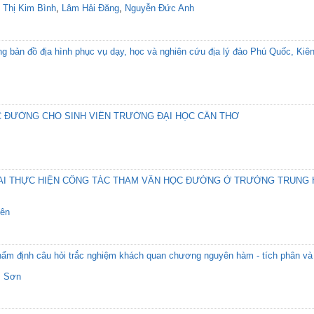
h Thị Kim Bình
,
Lâm Hải Đăng
,
Nguyễn Đức Anh
bản đồ địa hình phục vụ dạy, học và nghiên cứu địa lý đảo Phú Quốc, Kiê
C ĐƯỜNG CHO SINH VIÊN TRƯỜNG ĐẠI HỌC CẦN THƠ
AI THỰC HIỆN CÔNG TÁC THAM VẤN HỌC ĐƯỜNG Ở TRƯỜNG TRUNG H
ên
ẩm định câu hỏi trắc nghiệm khách quan chương nguyên hàm - tích phân và
m Sơn