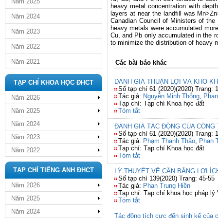
Năm 2025
heavy metal concentration with depth
layers at near the landfill was Mn>
Năm 2024
Canadian Council of Ministers of the
heavy metals were accumulated more i
Năm 2023
Cu, and Pb only accumulated in the roo
to minimize the distribution of heavy 
Năm 2022
Năm 2021
Các bài báo khác
ĐÁNH GIÁ THUẬN LỢI VÀ KHÓ K
TẠP CHÍ KHOA HỌC ĐHCT
Số tạp chí 61 (2020)(2020) Trang: 
Tác giả:
Nguyễn Minh Thông
,
Phan
Năm 2026
Tạp chí: Tạp chí Khoa học đất
Năm 2025
Tóm tắt
Năm 2024
ĐÁNH GIÁ TÁC ĐỘNG CỦA CÔNG 
Số tạp chí 61 (2020)(2020) Trang: 
Năm 2023
Tác giả:
Phạm Thanh Thảo
,
Phan T
Tạp chí: Tạp chí Khoa học đất
Năm 2022
Tóm tắt
TẠP CHÍ TIẾNG ANH ĐHCT
LÝ THUYẾT VỀ CÂN BẰNG LỢI ÍC
Số tạp chí 139(2020) Trang: 45-55
Năm 2026
Tác giả:
Phan Trung Hiền
Tạp chí: Tạp chí khoa học pháp lý
Năm 2025
Tóm tắt
Năm 2024
Tác động tích cực đến sinh kế của c