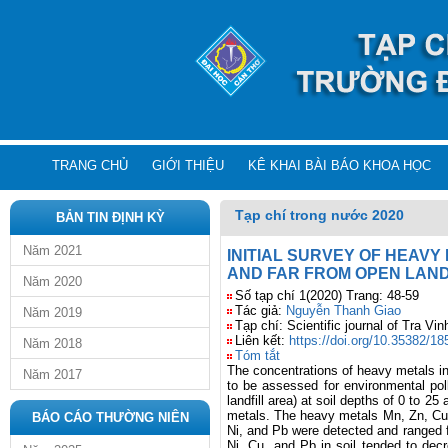
TRANG CHỦ
GIỚI THIỆU
KÊ KHAI BÀI BÁO KHOA HỌC
Tạp chí trong nước 2020
BẢN TIN ĐỊNH KỲ
Năm 2021
INITIAL SURVEY OF HEAVY 
AND FAR FROM OPEN LAND
Năm 2020
Số tạp chí 1(2020) Trang: 48-59
Tác giả:
Nguyễn Thanh Giao
Năm 2019
Tạp chí: Scientific journal of Tra Vin
Liên kết:
https://doi.org/10.35382/1
Năm 2018
Tóm tắt
The concentrations of heavy metals in
Năm 2017
to be assessed for environmental pol
landfill area) at soil depths of 0 to 
metals. The heavy metals Mn, Zn, Cu,
BÁO CÁO THƯỜNG NIÊN
Ni, and Pb were detected and ranged f
Ni, Cu, and Pb in soil tended to decr