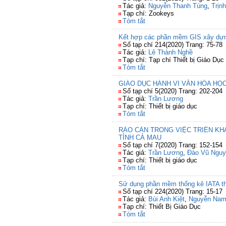
Tác giả:
Nguyễn Thanh Tùng
,
Trịn
Tạp chí: Zookeys
Tóm tắt
Kết hợp các phần mềm GIS xây dựng 
Số tạp chí 214(2020) Trang: 75-78
Tác giả:
Lê Thành Nghề
Tạp chí: Tạp chí Thiết bị Giáo Dục
Tóm tắt
GIÁO DỤC HÀNH VI VĂN HÓA HỌ
Số tạp chí 5(2020) Trang: 202-204
Tác giả:
Trần Lương
Tạp chí: Thiết bị giáo dục
Tóm tắt
RÀO CẢN TRONG VIỆC TRIỂN KH
TỈNH CÀ MAU
Số tạp chí 7(2020) Trang: 152-154
Tác giả:
Trần Lương
,
Đào Vũ Nguy
Tạp chí: Thiết bị giáo dục
Tóm tắt
Sử dụng phần mềm thống kê IATA th
Số tạp chí 224(2020) Trang: 15-17
Tác giả:
Bùi Anh Kiệt
,
Nguyễn Na
Tạp chí: Thiết Bị Giáo Dục
Tóm tắt