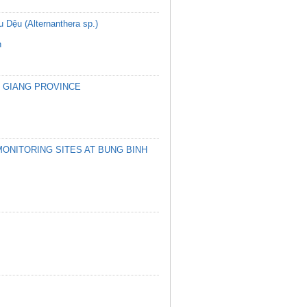
u Dệu (Alternanthera sp.)
h
N GIANG PROVINCE
MONITORING SITES AT BUNG BINH