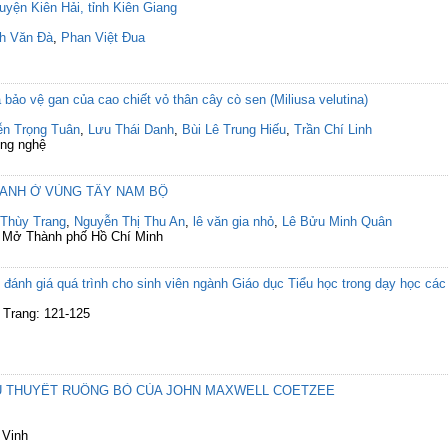
huyện Kiên Hải, tỉnh Kiên Giang
h Văn Đà
,
Phan Việt Đua
 bảo vệ gan của cao chiết vỏ thân cây cò sen (Miliusa velutina)
n Trọng Tuân
,
Lưu Thái Danh
,
Bùi Lê Trung Hiếu
,
Trần Chí Linh
ông nghệ
 CANH Ở VÙNG TÂY NAM BỘ
Thùy Trang
,
Nguyễn Thị Thu An
,
lê văn gia nhỏ
,
Lê Bửu Minh Quân
c Mở Thành phố Hồ Chí Minh
c đánh giá quá trình cho sinh viên ngành Giáo dục Tiểu học trong dạy học 
) Trang: 121-125
U THUYẾT RUỒNG BỎ CỦA JOHN MAXWELL COETZEE
 Vinh