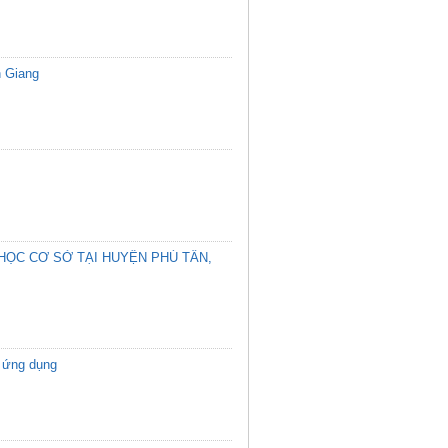
n Giang
ỌC CƠ SỞ TẠI HUYỆN PHÚ TÂN,
 ứng dụng