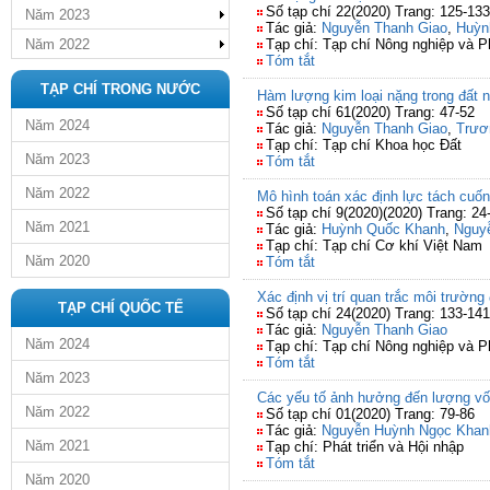
Số tạp chí 22(2020) Trang: 125-133
Năm 2023
Tác giả:
Nguyễn Thanh Giao
,
Huỳn
Năm 2022
Tạp chí: Tạp chí Nông nghiệp và Ph
Tóm tắt
TẠP CHÍ TRONG NƯỚC
Hàm lượng kim loại nặng trong đất n
Số tạp chí 61(2020) Trang: 47-52
Năm 2024
Tác giả:
Nguyễn Thanh Giao
,
Trươ
Tạp chí: Tạp chí Khoa học Đất
Năm 2023
Tóm tắt
Năm 2022
Mô hình toán xác định lực tách cuống
Số tạp chí 9(2020)(2020) Trang: 24
Năm 2021
Tác giả:
Huỳnh Quốc Khanh
,
Nguy
Tạp chí: Tạp chí Cơ khí Việt Nam
Năm 2020
Tóm tắt
Xác định vị trí quan trắc môi trườn
TẠP CHÍ QUỐC TẾ
Số tạp chí 24(2020) Trang: 133-141
Tác giả:
Nguyễn Thanh Giao
Năm 2024
Tạp chí: Tạp chí Nông nghiệp và Ph
Tóm tắt
Năm 2023
Các yếu tố ảnh hưởng đến lượng vốn
Năm 2022
Số tạp chí 01(2020) Trang: 79-86
Tác giả:
Nguyễn Huỳnh Ngọc Khan
Năm 2021
Tạp chí: Phát triển và Hội nhập
Tóm tắt
Năm 2020