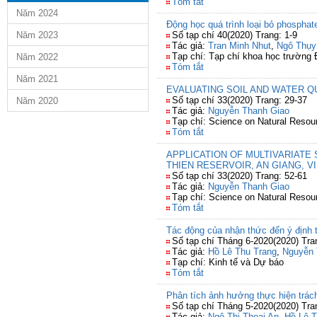
Tóm tắt
Năm 2024
Động học quá trình loại bỏ phosphate
Năm 2023
Số tạp chí 40(2020) Trang: 1-9
Tác giả:
Tran Minh Nhut
,
Ngô Thụy
Tạp chí: Tạp chí khoa học trường 
Năm 2022
Tóm tắt
Năm 2021
EVALUATING SOIL AND WATER Q
Số tạp chí 33(2020) Trang: 29-37
Năm 2020
Tác giả:
Nguyễn Thanh Giao
Tạp chí: Science on Natural Reso
Tóm tắt
APPLICATION OF MULTIVARIATE
THIEN RESERVOIR, AN GIANG, V
Số tạp chí 33(2020) Trang: 52-61
Tác giả:
Nguyễn Thanh Giao
Tạp chí: Science on Natural Reso
Tóm tắt
Tác động của nhận thức đến ý định t
Số tạp chí Tháng 6-2020(2020) Tra
Tác giả:
Hồ Lê Thu Trang
,
Nguyễn 
Tạp chí: Kinh tế và Dự báo
Tóm tắt
Phân tích ảnh hưởng thực hiện trác
Số tạp chí Tháng 5-2020(2020) Tra
Tác giả:
Ngô Thị Thoại An
,
Hồ Lê T