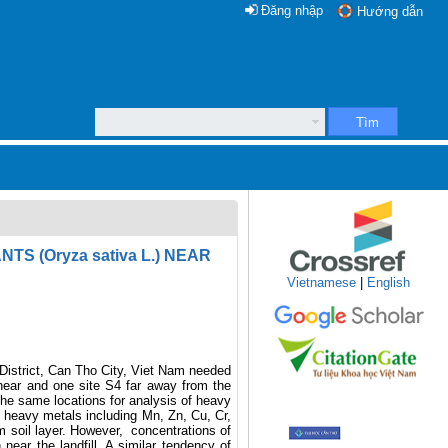
Đăng nhập
Hướng dẫn
Tìm
S (Oryza sativa L.) NEAR
Vietnamese
|
English
 District, Can Tho City, Viet Nam needed
 near and one site S4 far away from the
 the same locations for analysis of heavy
 heavy metals including Mn, Zn, Cu, Cr,
m soil layer. However, concentrations of
near the landfill. A similar tendency of