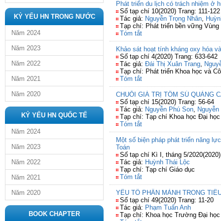
Phát triển du lịch có trách nhiệm ở 
Số tạp chí 10(2020) Trang: 111-122
KỶ YẾU HN TRONG NƯỚC
Tác giả:
Nguyễn Trọng Nhân
,
Huỳn
Tạp chí: Phát triển bền vững Vùng
Năm 2024
Tóm tắt
Năm 2023
Khảo sát hoạt tính kháng oxy hóa và
Số tạp chí 4(2020) Trang: 633-642
Năm 2022
Tác giả:
Đái Thị Xuân Trang
,
Nguyễ
Tạp chí: Phát triển Khoa học và C
Năm 2021
Tóm tắt
Năm 2020
CHUỖI GIÁ TRỊ TÔM SÚ QUẢNG
Số tạp chí 15(2020) Trang: 56-64
Tác giả:
Nguyễn Phú Son
,
Nguyễn 
KỶ YẾU HN QUỐC TẾ
Tạp chí: Tạp chí Khoa học Đại họ
Tóm tắt
Năm 2024
Một số biện pháp phát triển năng lự
Năm 2023
Toán
Số tạp chí Kì I, tháng 5/2020(2020
Năm 2022
Tác giả:
Huỳnh Thái Lộc
Tạp chí: Tạp chí Giáo dục
Tóm tắt
Năm 2021
Năm 2020
YẾU TỐ PHÂN MẢNH TRONG TIỂ
Số tạp chí 49(2020) Trang: 11-20
Tác giả:
Phạm Tuấn Anh
BOOK CHAPTER
Tạp chí: Khoa học Trường Đại học