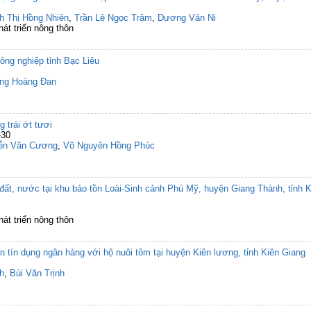
h Thị Hồng Nhiên
,
Trần Lê Ngọc Trâm
,
Dương Văn Ni
át triển nông thôn
ông nghiệp tỉnh Bạc Liêu
ng Hoàng Đan
 trái ớt tươi
-30
ễn Văn Cương
,
Võ Nguyên Hồng Phúc
g đất, nước tại khu bảo tồn Loài-Sinh cảnh Phú Mỹ, huyện Giang Thành, tỉnh 
át triển nông thôn
 tín dụng ngân hàng với hộ nuôi tôm tại huyện Kiên lương, tỉnh Kiên Giang
h
,
Bùi Văn Trịnh