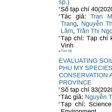
sp.)
Số tạp chí 40(202
Tác giả:
Tran M
Trang
,
Nguyễn Th
Lâm
,
Trần Thị Ng
Tạp chí: Tạp chí
Vinh
Tóm tắt
EVALUATING SOI
PHU MY SPECIES
CONSERVATION A
PROVINCE
Số tạp chí 33(202
Tác giả:
Nguyễn T
Tạp chí: Scienc
Environment