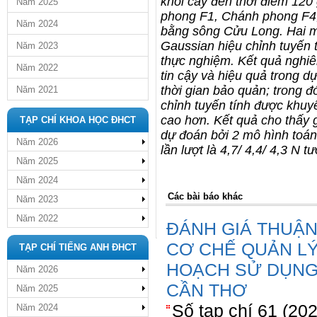
khỏi cây đến thời điểm 120 
Năm 2025
phong F1, Chánh phong F4,
Năm 2024
bằng sông Cửu Long. Hai m
Gaussian hiệu chỉnh tuyến 
Năm 2023
thực nghiệm. Kết quả nghiê
Năm 2022
tin cậy và hiệu quả trong dự
thời gian bảo quản; trong 
Năm 2021
chỉnh tuyến tính được khuy
cao hơn. Kết quả cho thấy gi
TẠP CHÍ KHOA HỌC ĐHCT
dự đoán bởi 2 mô hình toán
Năm 2026
lần lượt là 4,7/ 4,4/ 4,3 N
Năm 2025
Năm 2024
Các bài báo khác
Năm 2023
Năm 2022
ĐÁNH GIÁ THUẬN
CƠ CHẾ QUẢN L
TẠP CHÍ TIẾNG ANH ĐHCT
HOẠCH SỬ DỤNG 
Năm 2026
CẦN THƠ
Năm 2025
Số tạp chí 61 (20
Năm 2024