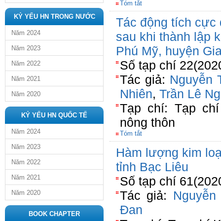
Tóm tắt
KỶ YẾU HN TRONG NƯỚC
Tác động tích cực
Năm 2024
sau khi thành lập 
Phú Mỹ, huyện Gia
Năm 2023
Số tạp chí 22(202
Năm 2022
Tác giả:
Nguyễn 
Năm 2021
Nhiên
,
Trần Lê N
Năm 2020
Tạp chí: Tạp chí
KỶ YẾU HN QUỐC TẾ
nông thôn
Năm 2024
Tóm tắt
Năm 2023
Hàm lượng kim loạ
Năm 2022
tỉnh Bạc Liêu
Năm 2021
Số tạp chí 61(202
Tác giả:
Nguyễn 
Năm 2020
Đan
BOOK CHAPTER