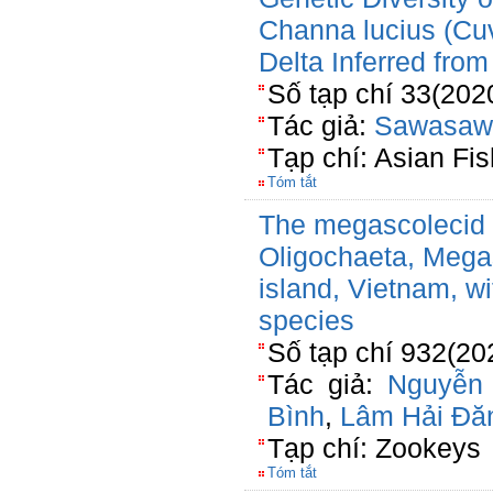
Channa lucius (Cuv
Delta Inferred fro
Số tạp chí 33(202
Tác giả:
Sawasaw
Tạp chí: Asian Fi
Tóm tắt
The megascolecid 
Oligochaeta, Mega
island, Vietnam, wi
species
Số tạp chí 932(20
Tác giả:
Nguyễn
Bình
,
Lâm Hải Đă
Tạp chí: Zookeys
Tóm tắt