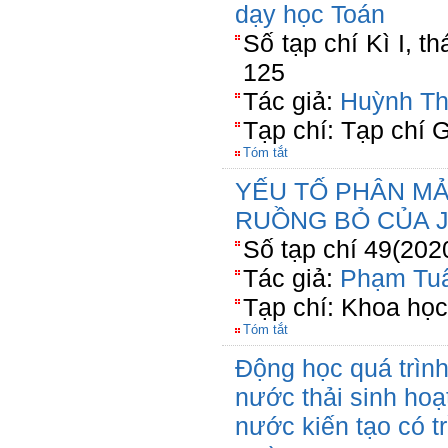
dạy học Toán
Số tạp chí Kì I, t
125
Tác giả:
Huỳnh Th
Tạp chí: Tạp chí 
Tóm tắt
YẾU TỐ PHÂN M
RUỒNG BỎ CỦA 
Số tạp chí 49(202
Tác giả:
Phạm Tu
Tạp chí: Khoa học
Tóm tắt
Động học quá trình
nước thải sinh hoạ
nước kiến tạo có t