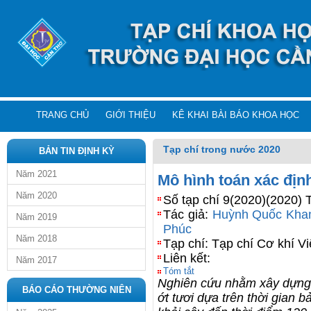
TRANG CHỦ
GIỚI THIỆU
KÊ KHAI BÀI BÁO KHOA HỌC
Tạp chí trong nước 2020
BẢN TIN ĐỊNH KỲ
Năm 2021
Mô hình toán xác định
Năm 2020
Số tạp chí 9(2020)(2020) 
Tác giả:
Huỳnh Quốc Kha
Năm 2019
Phúc
Năm 2018
Tạp chí: Tạp chí Cơ khí V
Liên kết:
Năm 2017
Tóm tắt
Nghiên cứu nhằm xây dựng m
BÁO CÁO THƯỜNG NIÊN
ớt tươi dựa trên thời gian b