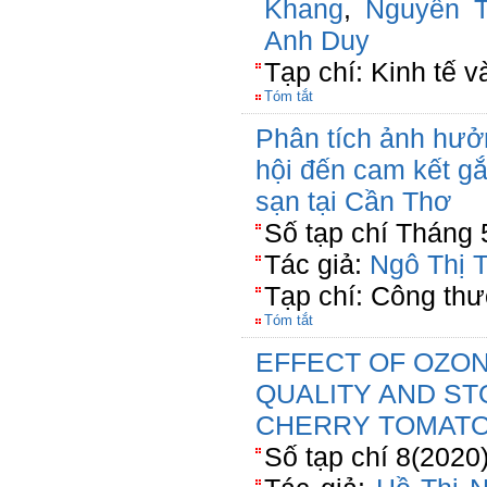
Khang
,
Nguyễn T
Anh Duy
Tạp chí: Kinh tế 
Tóm tắt
Phân tích ảnh hưở
hội đến cam kết g
sạn tại Cần Thơ
Số tạp chí Tháng 
Tác giả:
Ngô Thị 
Tạp chí: Công th
Tóm tắt
EFFECT OF OZO
QUALITY AND ST
CHERRY TOMAT
Số tạp chí 8(2020