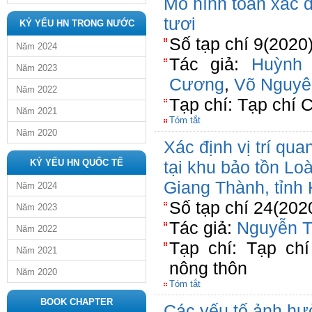
Mô hình toán xác đ
tươi
KỶ YẾU HN TRONG NƯỚC
Số tạp chí 9(2020
Năm 2024
Tác giả:
Huỳnh
Năm 2023
Cương
,
Võ Nguyê
Năm 2022
Tạp chí: Tạp chí 
Năm 2021
Tóm tắt
Năm 2020
Xác định vị trí qua
KỶ YẾU HN QUỐC TẾ
tại khu bảo tồn Lo
Giang Thành, tỉnh
Năm 2024
Số tạp chí 24(202
Năm 2023
Tác giả:
Nguyễn T
Năm 2022
Tạp chí: Tạp chí
Năm 2021
nông thôn
Năm 2020
Tóm tắt
BOOK CHAPTER
Các yếu tố ảnh hư