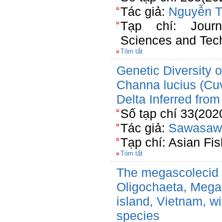
Tác giả:
Nguyễn T
Tạp chí: Jour
Sciences and Tec
Tóm tắt
Genetic Diversity
Channa lucius (Cuv
Delta Inferred fro
Số tạp chí 33(202
Tác giả:
Sawasaw
Tạp chí: Asian Fi
Tóm tắt
The megascolecid 
Oligochaeta, Mega
island, Vietnam, wi
species