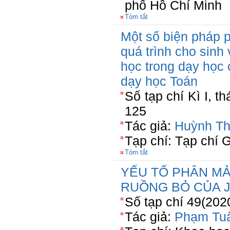
phố Hồ Chí Minh
Tóm tắt
Một số biện pháp p
quá trình cho sinh
học trong dạy học
dạy học Toán
Số tạp chí Kì I, t
125
Tác giả:
Huỳnh Th
Tạp chí: Tạp chí 
Tóm tắt
YẾU TỐ PHÂN M
RUỒNG BỎ CỦA 
Số tạp chí 49(202
Tác giả:
Phạm Tu