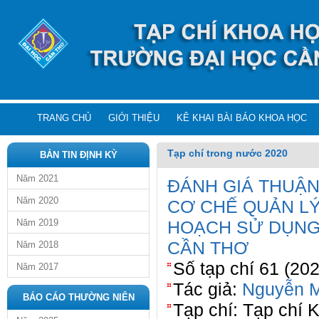
TRANG CHỦ
GIỚI THIỆU
KÊ KHAI BÀI BÁO KHOA HỌC
Tạp chí trong nước 2020
BẢN TIN ĐỊNH KỲ
Năm 2021
ĐÁNH GIÁ THUẬN
Năm 2020
CƠ CHẾ QUẢN L
Năm 2019
HOẠCH SỬ DỤNG 
CẦN THƠ
Năm 2018
Số tạp chí 61 (20
Năm 2017
Tác giả:
Nguyễn M
BÁO CÁO THƯỜNG NIÊN
Tạp chí: Tạp chí 