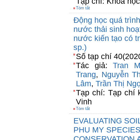
Tạp chí: Khoa học
Tóm tắt
Động học quá trình
nước thải sinh hoạ
nước kiến tạo có t
sp.)
Số tạp chí 40(202
Tác giả:
Tran M
Trang
,
Nguyễn Th
Lâm
,
Trần Thị Ng
Tạp chí: Tạp chí
Vinh
Tóm tắt
EVALUATING SOI
PHU MY SPECIES
CONSERVATION A