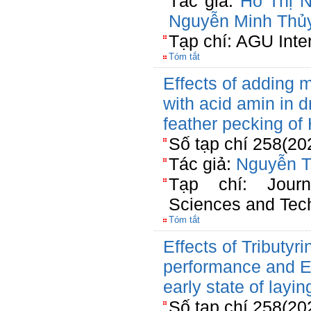
Tác giả:
Hồ Thị 
Nguyễn Minh Thủ
Tạp chí: AGU Inte
Tóm tắt
Effects of adding m
with acid amin in 
feather pecking of
Số tạp chí 258(20
Tác giả:
Nguyễn T
Tạp chí: Jour
Sciences and Tec
Tóm tắt
Effects of Tributyri
performance and E.c
early state of layin
Số tạp chí 258(20