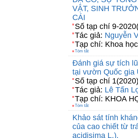
VẬT, SINH TRƯỞ
CÁI
Số tạp chí 9-2020
Tác giả:
Nguyễn V
Tạp chí: Khoa họ
Tóm tắt
Đánh giá sự tích l
tại vườn Quốc gia
Số tạp chí 1(2020
Tác giả:
Lê Tấn L
Tạp chí: KHOA H
Tóm tắt
Khảo sát tính khá
của cao chiết từ tr
acidisima L.).