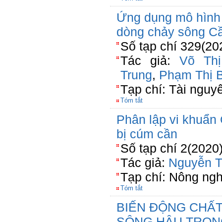
Ứng dụng mô hình
dòng chảy sông C
Số tạp chí 329(20
Tác giả:
Võ Th
Trung
,
Phạm Thị 
Tạp chí: Tài nguy
Tóm tắt
Phân lập vi khuẩn 
bị cúm cần
Số tạp chí 2(2020
Tác giả:
Nguyễn 
Tạp chí: Nông ngh
Tóm tắt
BIẾN ĐỘNG CHẤT
SÔNG HẬU TRON