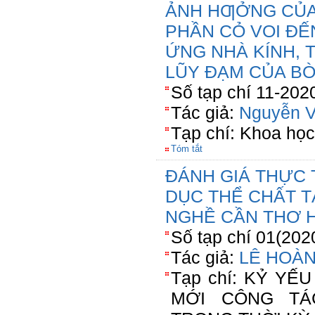
ẢNH HƢỞNG CỦA
PHẦN CỎ VOI ĐẾN
ỨNG NHÀ KÍNH, T
LŨY ĐẠM CỦA BÒ 
Số tạp chí 11-202
Tác giả:
Nguyễn V
Tạp chí: Khoa họ
Tóm tắt
ĐÁNH GIÁ THỰC 
DỤC THỂ CHẤT 
NGHỀ CẦN THƠ H
Số tạp chí 01(202
Tác giả:
LÊ HOÀN
Tạp chí: KỶ YẾ
MỚI CÔNG TÁ