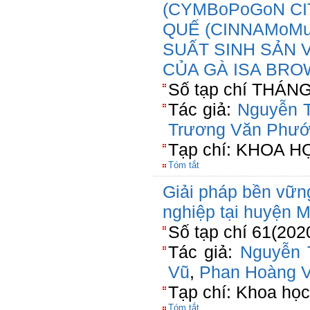
(CYMBoPoGoN CI
QUẾ (CINNAMoM
SUẤT SINH SẢN 
CỦA GÀ ISA BR
Số tạp chí THÁNG
Tác giả:
Nguyễn T
Trương Văn Phư
Tạp chí: KHOA 
Tóm tắt
Giải pháp bền vữn
nghiệp tại huyện 
Số tạp chí 61(202
Tác giả:
Nguyễn 
Vũ
,
Phan Hoàng 
Tạp chí: Khoa học
Tóm tắt