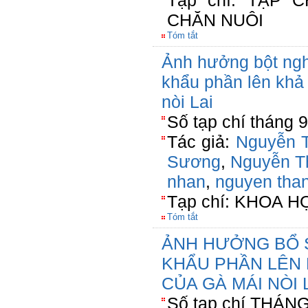
Tạp chí: TẠP 
CHĂN NUÔI
Tóm tắt
Ảnh hưởng bột ngh
khẩu phần lên khả
nòi Lai
Số tạp chí tháng 
Tác giả:
Nguyễn 
Sương
,
Nguyễn T
nhan
,
nguyen than
Tạp chí: KHOA 
Tóm tắt
ẢNH HƯỞNG BỔ 
KHẨU PHẦN LÊN 
CỦA GÀ MÁI NÒI 
Số tạp chí THÁNG