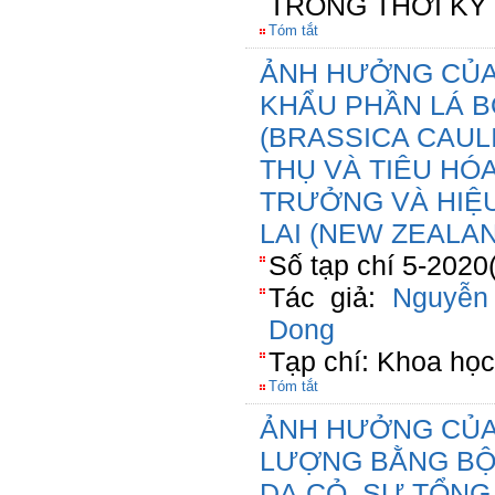
TRONG THỜI KỲ 
Tóm tắt
ẢNH HƯỞNG CỦA
KHẨU PHẦN LÁ B
(BRASSICA CAULI
THỤ VÀ TIÊU HÓ
TRƯỞNG VÀ HIỆU
LAI (NEW ZEALA
Số tạp chí 5-2020
Tác giả:
Nguyễn
Dong
Tạp chí: Khoa họ
Tóm tắt
ẢNH HƯỞNG CỦA
LƯỢNG BẰNG BỘ
DẠ CỎ, SỰ TỔNG