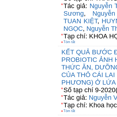
Tác giả:
Nguyễn 
Sương
,
Nguyễn
TUAN KIỆT
,
HUY
NGỌC
,
Nguyễn T
Tạp chí: KHOA 
Tóm tắt
KẾT QUẢ BƯỚC 
PROBIOTIC ẢNH 
THỨC ĂN, DƯỠNG
CỦA THỎ CÁI LAI
PHƯƠNG) Ở LỨA
Số tạp chí 9-2020
Tác giả:
Nguyễn V
Tạp chí: Khoa họ
Tóm tắt