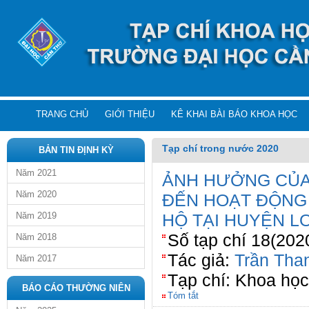
TRANG CHỦ
GIỚI THIỆU
KÊ KHAI BÀI BÁO KHOA HỌC
Tạp chí trong nước 2020
BẢN TIN ĐỊNH KỲ
Năm 2021
ẢNH HƯỞNG CỦA 
Năm 2020
ĐẾN HOẠT ĐỘNG
Năm 2019
HỘ TẠI HUYỆN L
Số tạp chí 18(202
Năm 2018
Tác giả:
Trần Tha
Năm 2017
Tạp chí: Khoa họ
BÁO CÁO THƯỜNG NIÊN
Tóm tắt