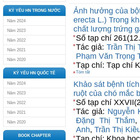
Ảnh hưởng của bột
KỶ YẾU HN TRONG NƯỚC
erecta L.) Trong k
Năm 2024
chất lượng trứng g
Năm 2023
Số tạp chí 261(12
Năm 2022
Tác giả:
Trần Thị
Năm 2021
Phạm Văn Trọng 
Năm 2020
Tạp chí: Tạp chí 
Tóm tắt
KỶ YẾU HN QUỐC TẾ
Khảo sát bệnh tích
Năm 2024
ruột của chó mắc 
Năm 2023
Số tạp chí XXVII(
Năm 2022
Tác giả:
Nguyễn 
Năm 2021
Đặng Thị Thắm
Năm 2020
Anh
,
Trần Thị Kiều
BOOK CHAPTER
Tạp chí: Khoa học