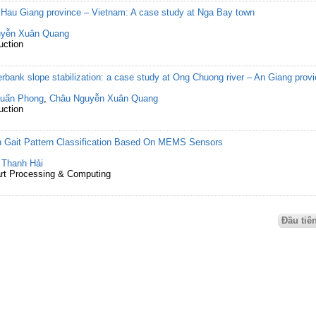
n Hau Giang province – Vietnam: A case study at Nga Bay town
yễn Xuân Quang
uction
verbank slope stabilization: a case study at Ong Chuong river – An Giang prov
uấn Phong
,
Châu Nguyễn Xuân Quang
uction
 Gait Pattern Classification Based On MEMS Sensors
 Thanh Hải
art Processing & Computing
Đầu tiê