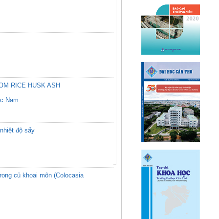
OM RICE HUSK ASH
ốc Nam
nhiệt độ sấy
trong củ khoai môn (Colocasia