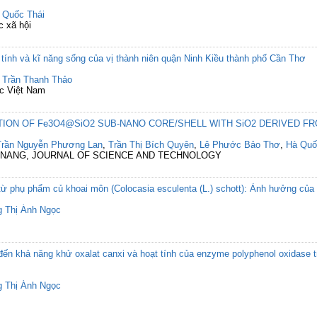
 Quốc Thái
c xã hội
 tính và kĩ năng sống của vị thành niên quận Ninh Kiều thành phố Cần Thơ
,
Trần Thanh Thảo
ục Việt Nam
ION OF Fe3O4@SiO2 SUB-NANO CORE/SHELL WITH SiO2 DERIVED FR
Trần Nguyễn Phương Lan
,
Trần Thị Bích Quyên
,
Lê Phước Bảo Thơ
,
Hà Qu
 DANANG, JOURNAL OF SCIENCE AND TECHNOLOGY
từ phụ phẩm củ khoai môn (Colocasia esculenta (L.) schott): Ảnh hưởng của 
g Thị Ánh Ngọc
đến khả năng khử oxalat canxi và hoạt tính của enzyme polyphenol oxidase 
g Thị Ánh Ngọc