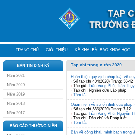
TRANG CHỦ
GIỚI THIỆU
KÊ KHAI BÀI BÁO KHOA HỌC
Tạp chí trong nước 2020
BẢN TIN ĐỊNH KỲ
Năm 2021
Hoàn thiện quy định pháp luật về q
Số tạp chí 404(2020) Trang: 38-42
Năm 2020
Tác giả:
Trần Vang Phủ
,
Trần Thụy
Tạp chí: Nghiên cứu Lập pháp
Năm 2019
Tóm tắt
Năm 2018
Quan niệm về sự ổn định của pháp lu
Số tạp chí 336(2020) Trang: 7-12
Năm 2017
Tác giả:
Trần Vang Phủ
,
Nguyễn Th
Tạp chí: Dân chủ và Pháp luật
Tóm tắt
BÁO CÁO THƯỜNG NIÊN
Bàn về công khai, minh bạch trong 