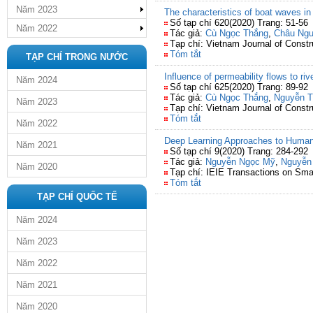
Năm 2023
The characteristics of boat waves i
Số tạp chí 620(2020) Trang: 51-56
Năm 2022
Tác giả:
Cù Ngọc Thắng
,
Châu Ngu
Tạp chí: Vietnam Journal of Constr
Tóm tắt
TẠP CHÍ TRONG NƯỚC
Influence of permeability flows to ri
Năm 2024
Số tạp chí 625(2020) Trang: 89-92
Tác giả:
Cù Ngọc Thắng
,
Nguyễn T
Năm 2023
Tạp chí: Vietnam Journal of Constr
Tóm tắt
Năm 2022
Deep Learning Approaches to Human
Năm 2021
Số tạp chí 9(2020) Trang: 284-292
Tác giả:
Nguyễn Ngọc Mỹ
,
Nguyễn
Năm 2020
Tạp chí: IEIE Transactions on Sm
Tóm tắt
TẠP CHÍ QUỐC TẾ
Năm 2024
Năm 2023
Năm 2022
Năm 2021
Năm 2020