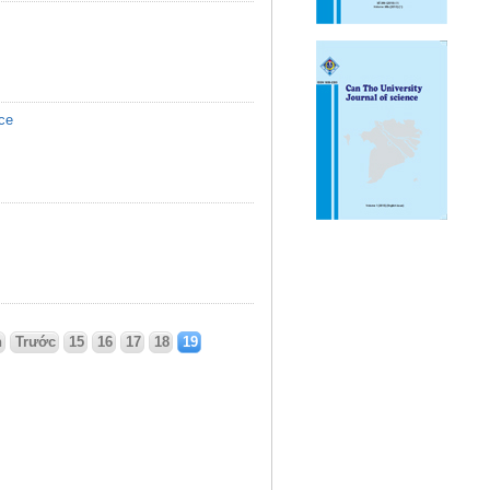
ice
n
Trước
15
16
17
18
19