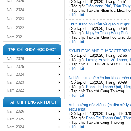
Năm 2025
Số tạp chí 81(2020) Trang: 45-51
Tác giả:
Trần Vang Phủ
,
Trần Thụy
Năm 2024
Tạp chí: Tạp chí Nhân lực khoa họ
Tóm tắt
Năm 2023
Thực trạng nhu cầu về giáo dục giới
Năm 2022
Số tạp chí 16(2020) Trang: 59-64
Tác giả:
Nguyễn Trọng Hồng Phúc
Năm 2021
Tạp chí: Tạp chí Khoa học Giáo d
Tóm tắt
TẠP CHÍ KHOA HỌC ĐHCT
SYNTHESIS AND CHARACTERIZAT
Số tạp chí 18(2020) Trang: 52-56
Năm 2026
Tác giả:
Lương Huỳnh Vủ Thanh
,
Tạp chí: THE UNIVERSITY OF
Năm 2025
Tóm tắt
Năm 2024
Nghiên cứu chế biến bột khoai môn 
Năm 2023
Số tạp chí 15(2020) Trang: 93-99
Tác giả:
Phan Thị Thanh Quế
,
Tốn
Năm 2022
Tạp chí: Tạp chí Công Thương
Tóm tắt
TẠP CHÍ TIẾNG ANH ĐHCT
Ảnh hưởng của điều kiện tiền xử lý 
esculenta)
Năm 2026
Số tạp chí 13(2020) Trang: 364-370
Tác giả:
Phan Thị Thanh Quế
,
Tốn
Năm 2025
Tạp chí: Tạp chí Công Thương
Tóm tắt
Năm 2024