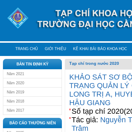
TRANG CHỦ
GIỚI THIỆU
KÊ KHAI BÀI BÁO KHOA HỌC
Tạp chí trong nước 2020
BẢN TIN ĐỊNH KỲ
Năm 2021
KHẢO SÁT SƠ BỘ
Năm 2020
TRẠNG QUẢN LÝ 
Năm 2019
LONG TRỊ A, HU
HẬU GIANG
Năm 2018
Số tạp chí 2020(2
Năm 2017
Tác giả:
Nguyễn T
BÁO CÁO THƯỜNG NIÊN
Trâm