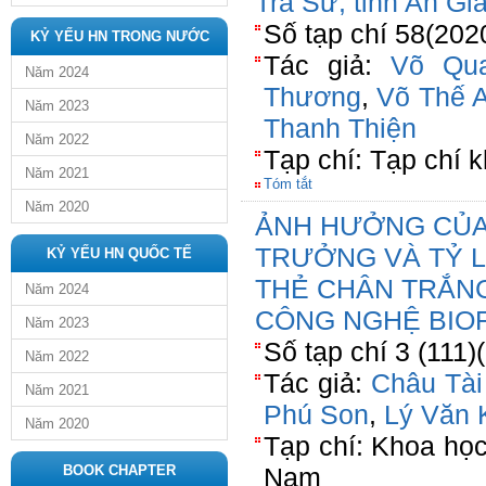
Trà Sư, tỉnh An Gi
Số tạp chí 58(202
KỶ YẾU HN TRONG NƯỚC
Tác giả:
Võ Qu
Năm 2024
Thương
,
Võ Thế 
Năm 2023
Thanh Thiện
Năm 2022
Tạp chí: Tạp chí 
Năm 2021
Tóm tắt
Năm 2020
ẢNH HƯỞNG CỦA
TRƯỞNG VÀ TỶ L
KỶ YẾU HN QUỐC TẾ
THẺ CHÂN TRẮN
Năm 2024
CÔNG NGHỆ BIO
Năm 2023
Số tạp chí 3 (111
Năm 2022
Tác giả:
Châu Tài
Năm 2021
Phú Son
,
Lý Văn 
Năm 2020
Tạp chí: Khoa họ
BOOK CHAPTER
Nam