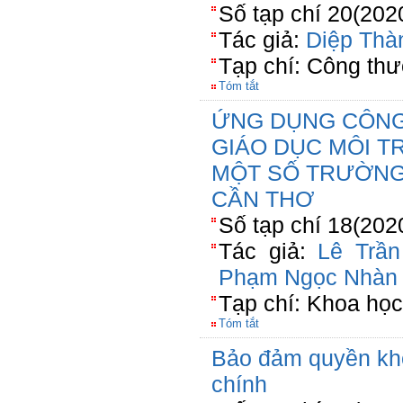
Số tạp chí 20(202
Tác giả:
Diệp Thà
Tạp chí: Công th
Tóm tắt
ỨNG DỤNG CÔNG
GIÁO DỤC MÔI T
MỘT SỐ TRƯỜNG
CẦN THƠ
Số tạp chí 18(202
Tác giả:
Lê Trầ
Phạm Ngọc Nhàn
Tạp chí: Khoa họ
Tóm tắt
Bảo đảm quyền khở
chính