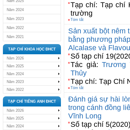
Năm 2025
Tạp chí: Tạp chí
Năm 2024
trường
Năm 2023
Tóm tắt
Năm 2022
Sản xuất bột nêm từ
Năm 2021
bằng phương pháp
Alcalase và Flavo
TẠP CHÍ KHOA HỌC ĐHCT
Số tạp chí 19(202
Năm 2026
Tác giả:
Trương 
Năm 2025
Thủy
Năm 2024
Tạp chí: Tạp Chí 
Năm 2023
Tóm tắt
Năm 2022
Đánh giá sự hài lò
TẠP CHÍ TIẾNG ANH ĐHCT
trong cánh đồng liê
Năm 2026
Vĩnh Long
Năm 2025
Số tạp chí 5(2020
Năm 2024