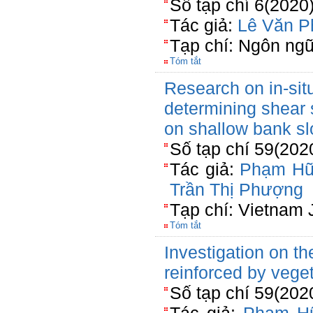
Số tạp chí 6(2020
Tác giả:
Lê Văn 
Tạp chí: Ngôn ng
Tóm tắt
Research on in-situ
determining shear s
on shallow bank s
Số tạp chí 59(202
Tác giả:
Phạm Hữ
Trần Thị Phượng
Tạp chí: Vietnam 
Tóm tắt
Investigation on th
reinforced by veget
Số tạp chí 59(202