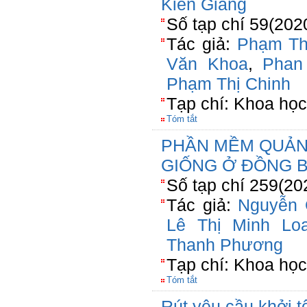
Kiên Giang
Số tạp chí 59(202
Tác giả:
Phạm Th
Văn Khoa
,
Phan
Phạm Thị Chinh
Tạp chí: Khoa học
Tóm tắt
PHẦN MỀM QUẢN 
GIỐNG Ở ĐỒNG 
Số tạp chí 259(20
Tác giả:
Nguyễn 
Lê Thị Minh Lo
Thanh Phương
Tạp chí: Khoa học
Tóm tắt
Rút yêu cầu khởi tố