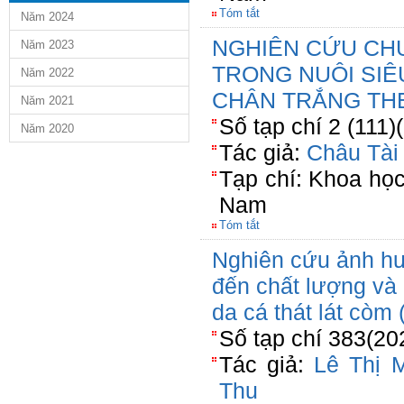
Tóm tắt
Năm 2024
NGHIÊN CỨU CH
Năm 2023
TRONG NUÔI SIÊ
Năm 2022
CHÂN TRẮNG TH
Năm 2021
Số tạp chí 2 (111)
Năm 2020
Tác giả:
Châu Tài
Tạp chí: Khoa họ
Nam
Tóm tắt
Nghiên cứu ảnh h
đến chất lượng và 
da cá thát lát còm 
Số tạp chí 383(20
Tác giả:
Lê Thị 
Thu