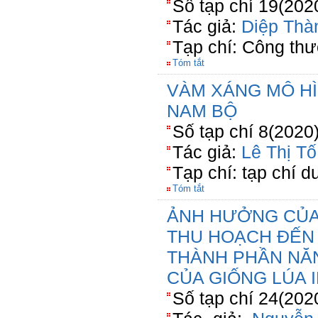
Số tạp chí 19(202
Tác giả:
Diệp Thà
Tạp chí: Công th
Tóm tắt
VÀM XÁNG MÔ HÌ
NAM BỘ
Số tạp chí 8(2020)
Tác giả:
Lê Thị T
Tạp chí: tạp chí du
Tóm tắt
ẢNH HƯỞNG CỦA 
THU HOẠCH ĐẾN 
THÀNH PHẦN NĂ
CỦA GIỐNG LÚA I
Số tạp chí 24(202