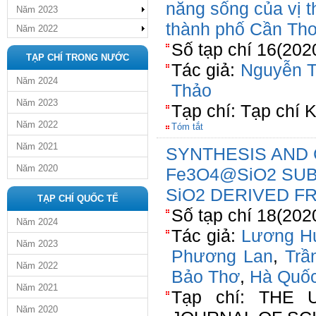
năng sống của vị t
Năm 2023
thành phố Cần Th
Năm 2022
Số tạp chí 16(202
TẠP CHÍ TRONG NƯỚC
Tác giả:
Nguyễn T
Năm 2024
Thảo
Năm 2023
Tạp chí: Tạp chí 
Năm 2022
Tóm tắt
Năm 2021
SYNTHESIS AND 
Năm 2020
Fe3O4@SiO2 SUB
SiO2 DERIVED F
TẠP CHÍ QUỐC TẾ
Số tạp chí 18(202
Năm 2024
Tác giả:
Lương H
Năm 2023
Phương Lan
,
Trầ
Năm 2022
Bảo Thơ
,
Hà Quố
Năm 2021
Tạp chí: THE 
Năm 2020