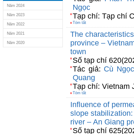
Ngọc
Năm 2024
Tạp chí: Tạp chí
Năm 2023
Tóm tắt
Năm 2022
The characteristic
Năm 2021
province – Vietnam
Năm 2020
town
Số tạp chí 620(20
Tác giả:
Cù Ngọc
Quang
Tạp chí: Vietnam 
Tóm tắt
Influence of permea
slope stabilizatio
river – An Giang p
Số tạp chí 625(20