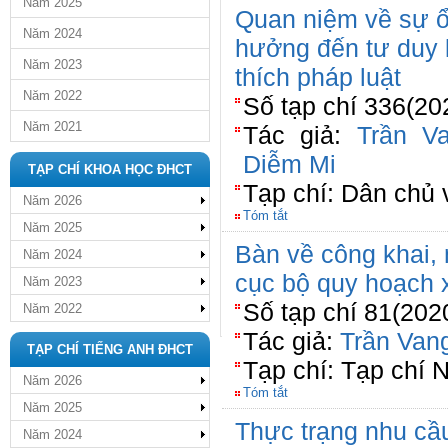
Năm 2025
Quan niệm về sự ổ
Năm 2024
hưởng đến tư duy l
Năm 2023
thích pháp luật
Năm 2022
Số tạp chí 336(20
Năm 2021
Tác giả:
Trần V
Diễm Mi
TẠP CHÍ KHOA HỌC ĐHCT
Tạp chí: Dân chủ 
Năm 2026
Tóm tắt
Năm 2025
Bàn về công khai, 
Năm 2024
cục bộ quy hoạch 
Năm 2023
Số tạp chí 81(202
Năm 2022
Tác giả:
Trần Van
TẠP CHÍ TIẾNG ANH ĐHCT
Tạp chí: Tạp chí 
Năm 2026
Tóm tắt
Năm 2025
Thực trạng nhu cầu
Năm 2024