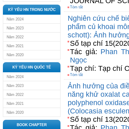
JOURNAL OF SC
Tóm tắt
KỶ YẾU HN TRONG NƯỚC
Nghiên cứu chế bi
Năm 2024
phẩm củ khoai môn 
Năm 2023
schott): Ảnh hưởng
Năm 2022
Số tạp chí 15(202
Năm 2021
Tác giả:
Phan Th
Năm 2020
Ngọc
Tạp chí: Tạp chí
KỶ YẾU HN QUỐC TẾ
Tóm tắt
Năm 2024
Ảnh hưởng của điều
Năm 2023
năng khử oxalat ca
Năm 2022
polyphenol oxidas
Năm 2021
(Colocasia esculen
Năm 2020
Số tạp chí 13(202
BOOK CHAPTER
Tác giả:
Phan Th