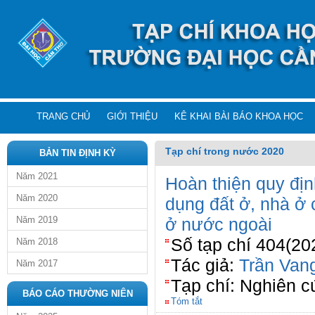
TRANG CHỦ
GIỚI THIỆU
KÊ KHAI BÀI BÁO KHOA HỌC
Tạp chí trong nước 2020
BẢN TIN ĐỊNH KỲ
Năm 2021
Hoàn thiện quy địn
Năm 2020
dụng đất ở, nhà ở
Năm 2019
ở nước ngoài
Số tạp chí 404(20
Năm 2018
Tác giả:
Trần Van
Năm 2017
Tạp chí: Nghiên 
BÁO CÁO THƯỜNG NIÊN
Tóm tắt