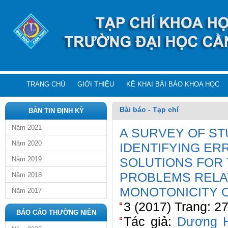
TRANG CHỦ
GIỚI THIỆU
KÊ KHAI BÀI BÁO KHOA HỌC
Bài báo - Tạp chí
BẢN TIN ĐỊNH KỲ
Năm 2021
A SURVEY OF ST
Năm 2020
IDENTIFYING ER
Năm 2019
SOLUTIONS FOR
PROBLEMS RELA
Năm 2018
MONOTONICITY 
Năm 2017
3 (2017) Trang: 2
BÁO CÁO THƯỜNG NIÊN
Tác giả:
Dương 