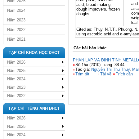
Năm 2025
and 
acid, bread making,
asco
dough improvers, frozen
Năm 2024
comb
doughs
weig
Năm 2023
loaf
Cited as: Thuy, N.T.T., Phuong, N.
Năm 2022
using ascorbic acid and α-amylase.
Năm 2021
Các bài báo khác
TẠP CHÍ KHOA HỌC ĐHCT
PHÂN LẬP VÀ ĐỊNH TÍNH METAL
Năm 2026
Số 15a (2010) Trang: 38-44
Tác giả:
Nguyễn Thị Thu Thủy
,
Mar
Năm 2025
Tóm tắt
Tải về
Trích dẫn
Năm 2024
Năm 2023
Năm 2022
TẠP CHÍ TIẾNG ANH ĐHCT
Năm 2026
Năm 2025
Năm 2024