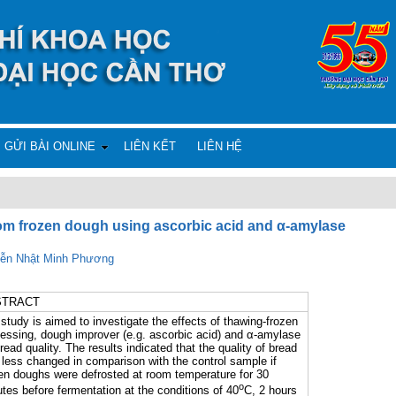
GỬI BÀI ONLINE
LIÊN KẾT
LIÊN HỆ
rom frozen dough using ascorbic acid and α-amylase
ễn Nhật Minh Phương
STRACT
study is aimed to investigate the effects of thawing-frozen
essing, dough improver (e.g. ascorbic acid) and α-amylase
read quality. The results indicated that the quality of bread
less changed in comparison with the control sample if
en doughs were defrosted at room temperature for 30
o
tes before fermentation at the conditions of 40
C, 2 hours