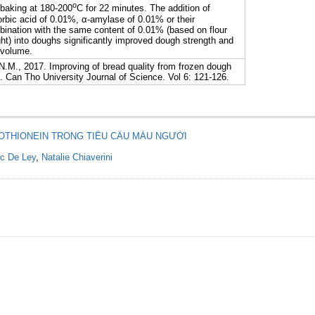
o
baking at 180-200
C for 22 minutes. The addition of
rbic acid of 0.01%, α-amylase of 0.01% or their
ination with the same content of 0.01% (based on flour
ht) into doughs significantly improved dough strength and
 volume.
N.M., 2017. Improving of bread quality from frozen dough
 Can Tho University Journal of Science. Vol 6: 121-126.
LOTHIONEIN TRONG TIỂU CẦU MÁU NGƯỜI
c De Ley
,
Natalie Chiaverini