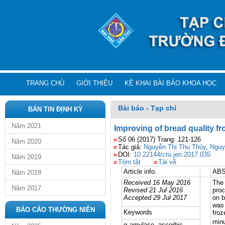
TRANG CHỦ
GIỚI THIỆU
KÊ KHAI BÀI BÁO KHOA HỌC
Bài báo - Tạp chí
BẢN TIN ĐỊNH KỲ
Năm 2021
Improving of bread quality f
Số 06 (2017) Trang: 121-126
Năm 2020
Tác giả:
Nguyễn Thị Thu Thủy
,
Nguy
DOI:
10.22144/ctu.jen.2017.035
Năm 2019
Tóm tắt
Tải về
Article info.
AB
Năm 2018
Received 16 May 2016
The 
Năm 2017
Revised 21 Jul 2016
proc
Accepted 29 Jul 2017
on b
was 
BÁO CÁO THƯỜNG NIÊN
Keywords
froz
minu
α-amylase, ascorbic