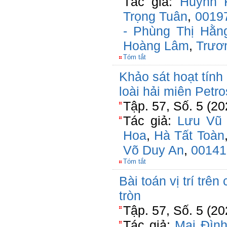
Tác giả:
Huỳnh 
Trọng Tuân
,
0019
- Phùng Thị Hằn
Hoàng Lâm
,
Trươn
Tóm tắt
Khảo sát hoạt tính
loài hải miên Petro
Tập. 57, Số. 5 (20
Tác giả:
Lưu Vũ
Hoa
,
Hà Tất Toàn
Võ Duy An
,
00141
Tóm tắt
Bài toán vị trí trên
tròn
Tập. 57, Số. 5 (20
Tác giả:
Mai Đìn