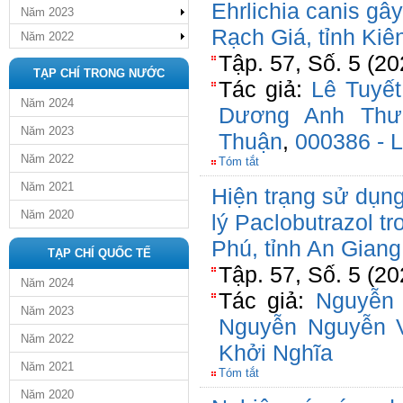
Ehrlichia canis gây
Năm 2023
Rạch Giá, tỉnh Kiê
Năm 2022
Tập. 57, Số. 5 (2
TẠP CHÍ TRONG NƯỚC
Tác giả:
Lê Tuyế
Năm 2024
Dương Anh Thư
Năm 2023
Thuận
,
000386 - L
Năm 2022
Tóm tắt
Năm 2021
Hiện trạng sử dụng
Năm 2020
lý Paclobutrazol tr
Phú, tỉnh An Giang
TẠP CHÍ QUỐC TẾ
Tập. 57, Số. 5 (2
Năm 2024
Tác giả:
Nguyễn
Năm 2023
Nguyễn Nguyễn 
Năm 2022
Khởi Nghĩa
Năm 2021
Tóm tắt
Năm 2020