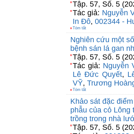
Tập. 57, Số. 5 (2
Tác giả:
Nguyễn 
In Đô
,
002344 - H
Tóm tắt
Nghiên cứu một số
bệnh sán lá gan nh
Tập. 57, Số. 5 (2
Tác giả:
Nguyễn 
Lê Đức Quyết
,
L
VỸ
,
Trương Hoàn
Tóm tắt
Khảo sát đặc điểm 
phẫu của cỏ Lông t
trồng trong nhà lướ
Tập. 57, Số. 5 (2