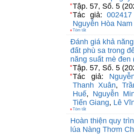
Tập. 57, Số. 5 (2
Tác giả:
002417
Nguyễn Hòa Nam
Tóm tắt
Đánh giá khả năng
đất phù sa trong 
năng suất mè đen 
Tập. 57, Số. 5 (2
Tác giả:
Nguyễ
Thanh Xuân
,
Tr
Huế
,
Nguyễn Mi
Tiến Giang
,
Lê Vĩ
Tóm tắt
Hoàn thiện quy trìn
lúa Nàng Thơm C