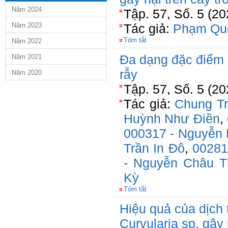
Năm 2024
Tập. 57, Số. 5 (20
Năm 2023
Tác giả:
Phạm Qu
Tóm tắt
Năm 2022
Đa dạng đặc điểm h
Năm 2021
rẫy
Năm 2020
Tập. 57, Số. 5 (2
Tác giả:
Chung T
Huỳnh Như Điền
,
000317 - Nguyễn 
Trần In Đô
,
00281
- Nguyễn Châu T
Kỳ
Tóm tắt
Hiệu quả của dịch 
Curvularia sp. gây 