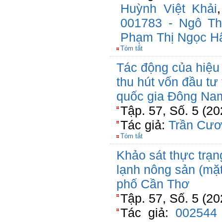
Huỳnh Việt Khải
001783 - Ngô Th
Phạm Thị Ngọc H
Tóm tắt
Tác động của hiệu
thu hút vốn đầu tư
quốc gia Đông Na
Tập. 57, Số. 5 (2
Tác giả:
Trần Cư
Tóm tắt
Khảo sát thực trạ
lạnh nông sản (mặt
phố Cần Thơ
Tập. 57, Số. 5 (2
Tác giả:
002544 