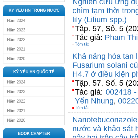
Nghiên cứu ứng dụ
chìm tạm thời tron
KỶ YẾU HN TRONG NƯỚC
lily (Lilium spp.)
Năm 2024
Tập. 57, Số. 5 (2
Năm 2023
Tác giả:
Phạm Thị
Năm 2022
Tóm tắt
Năm 2021
Khả năng hòa tan 
Năm 2020
Fusarium solani củ
KỶ YẾU HN QUỐC TẾ
H4.7 ở điều kiện p
Tập. 57, Số. 5 (2
Năm 2024
Tác giả:
002418 -
Năm 2023
Yến Nhung
,
00220
Năm 2022
Tóm tắt
Năm 2021
Nanotebuconazole:
Năm 2020
nước và khảo sát 
BOOK CHAPTER
gây hại trên cây tr