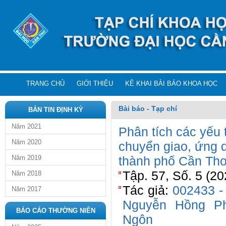
TRANG CHỦ
GIỚI THIỆU
KÊ KHAI BÀI BÁO KHOA HỌC
Bài báo - Tạp chí
BẢN TIN ĐỊNH KỲ
Năm 2021
Phân tích các yếu 
Năm 2020
chuyển giao, ứng d
Năm 2019
thành phố Cần Th
Tập. 57, Số. 5 (20
Năm 2018
Tác giả:
002433 -
Năm 2017
Nguyễn Hồng P
BÁO CÁO THƯỜNG NIÊN
Ngôn