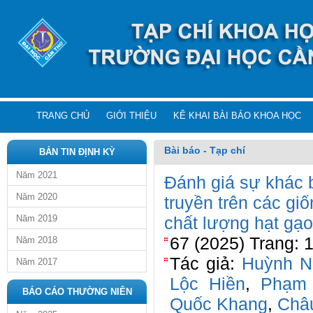
TRANG CHỦ
GIỚI THIỆU
KÊ KHAI BÀI BÁO KHOA HỌC
Bài báo - Tạp chí
BẢN TIN ĐỊNH KỲ
Năm 2021
Đánh giá sự khác b
Năm 2020
truyền trên các gi
Năm 2019
chất lượng hạt gạ
67 (2025) Trang: 
Năm 2018
Tác giả:
Huỳnh N
Năm 2017
Lộc Hiền
,
Phạm 
BÁO CÁO THƯỜNG NIÊN
Quốc Khang
,
Châ