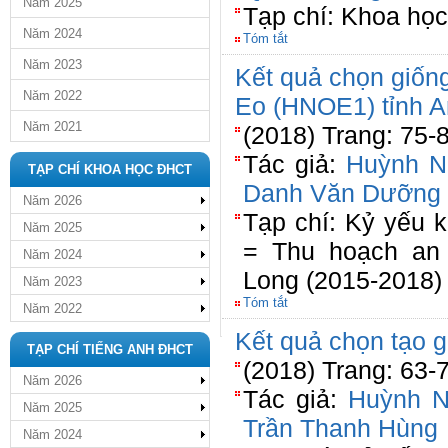
Năm 2025
Tạp chí: Khoa họ
Năm 2024
Tóm tắt
Năm 2023
Kết quả chọn giốn
Năm 2022
Eo (HNOE1) tỉnh A
Năm 2021
(2018) Trang: 75-
Tác giả:
Huỳnh N
TẠP CHÍ KHOA HỌC ĐHCT
Danh Văn Dưỡng
Năm 2026
Tạp chí: Kỷ yếu 
Năm 2025
= Thu hoạch an
Năm 2024
Long (2015-2018)
Năm 2023
Tóm tắt
Năm 2022
Kết quả chọn tạo 
TẠP CHÍ TIẾNG ANH ĐHCT
(2018) Trang: 63-
Năm 2026
Tác giả:
Huỳnh N
Năm 2025
Trần Thanh Hùng
Năm 2024