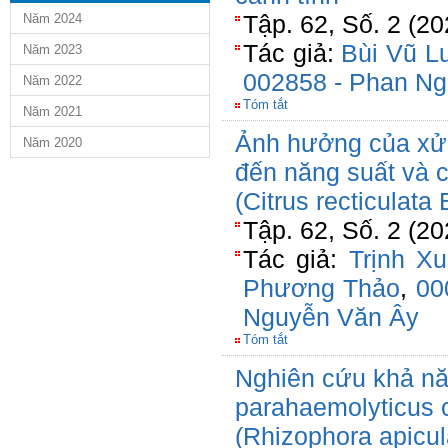
Tập. 62, Số. 2 (2
Năm 2024
Tác giả:
Bùi Vũ L
Năm 2023
002858 - Phan Ng
Năm 2022
Tóm tắt
Năm 2021
Ảnh hưởng của xử l
Năm 2020
đến năng suất và c
(Citrus recticulata
Tập. 62, Số. 2 (2
Tác giả:
Trịnh Xu
Phương Thảo
,
00
Nguyễn Văn Ây
Tóm tắt
Nghiên cứu khả nă
parahaemolyticus 
(Rhizophora apicula