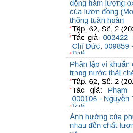
động hàm lượng oxy
của lươn đồng (Mo
thống tuần hoàn
Tập. 62, Số. 2 (2
Tác giả:
002422 
Chí Đức
,
009859 
Tóm tắt
Phân lập vi khuẩn 
trong nước thải ch
Tập. 62, Số. 2 (20
Tác giả:
Phạm 
000106 - Nguyễn 
Tóm tắt
Ảnh hưởng của phư
nhau đến chất lượ