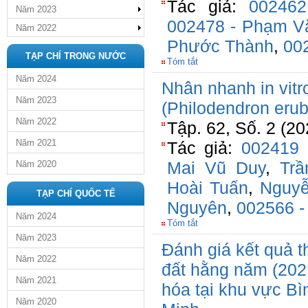
Tác giả:
00246
Năm 2023
002478 - Phạm V
Năm 2022
Phước Thành
,
00
TẠP CHÍ TRONG NƯỚC
Tóm tắt
Năm 2024
Nhân nhanh in vit
Năm 2023
(Philodendron eru
Năm 2022
Tập. 62, Số. 2 (2
Năm 2021
Tác giả:
002419 
Mai Vũ Duy
,
Tr
Năm 2020
Hoài Tuấn
,
Nguyễ
TẠP CHÍ QUỐC TẾ
Nguyên
,
002566 -
Năm 2024
Tóm tắt
Năm 2023
Đánh giá kết quả 
Năm 2022
đất hằng năm (2021
Năm 2021
hóa tại khu vực B
Năm 2020