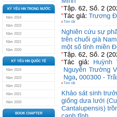
Minh
Tập. 62, Số. 2 (2
KỶ YẾU HN TRONG NƯỚC
Tác giả:
Trương Đ
Năm 2024
Tóm tắt
Năm 2023
Nghiên cứu sự phâ
Năm 2022
trên chuối già Nam
Năm 2021
một số tỉnh miền 
Năm 2020
Tập. 62, Số. 2 (2
Tác giả:
Huỳnh 
KỶ YẾU HN QUỐC TẾ
Nguyễn Trường 
Năm 2024
Nga
,
000300 - Tr
Năm 2023
Tóm tắt
Năm 2022
Khảo sát sinh trưở
Năm 2021
giống dưa lưới (Cu
Năm 2020
Cantalupensis) tr
BOOK CHAPTER
canh tĩnh