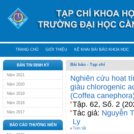
TRANG CHỦ
GIỚI THIỆU
KÊ KHAI BÀI BÁO KHOA HỌC
Bài báo - Tạp chí
BẢN TIN ĐỊNH KỲ
Năm 2021
Nghiên cứu hoạt tí
Năm 2020
giàu chlorogenic a
Năm 2019
(Coffea canephora
Tập. 62, Số. 2 (2
Năm 2018
Tác giả:
Nguyễn T
Năm 2017
Ly
BÁO CÁO THƯỜNG NIÊN
Tóm tắt