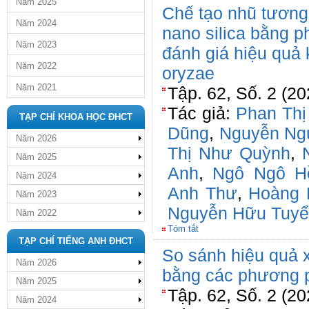
Năm 2025
Chế tạo nhũ tương
Năm 2024
nano silica bằng 
Năm 2023
đánh giá hiệu quả 
Năm 2022
oryzae
Năm 2021
Tập. 62, Số. 2 (2
Tác giả:
Phan Thị
TẠP CHÍ KHOA HỌC ĐHCT
Dũng
,
Nguyễn Ng
Năm 2026
Thị Như Quỳnh
,
Năm 2025
Anh
,
Ngô Ngô H
Năm 2024
Anh Thư
,
Hoàng 
Năm 2023
Nguyễn Hữu Tuy
Năm 2022
Tóm tắt
TẠP CHÍ TIẾNG ANH ĐHCT
So sánh hiệu quả x
Năm 2026
bằng các phương 
Năm 2025
Tập. 62, Số. 2 (2
Năm 2024