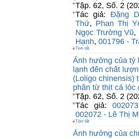
Tập. 62, Số. 2 (2
Tác giả:
Đặng D
Thứ
,
Phan Thị Y
Ngọc Trường Vũ
,
Hạnh
,
001796 - Tr
Tóm tắt
Ảnh hưởng của tỷ l
lạnh đến chất lư
(Loligo chinensis)
phân từ thịt cá lóc
Tập. 62, Số. 2 (2
Tác giả:
00207
002072 - Lê Thị M
Tóm tắt
Ảnh hưởng của chu 