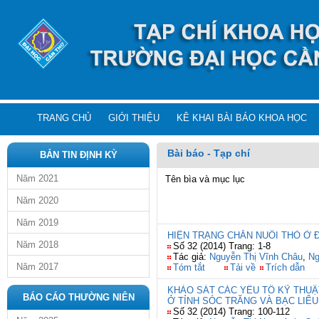
TRANG CHỦ
GIỚI THIỆU
KÊ KHAI BÀI BÁO KHOA HỌC
Bài báo - Tạp chí
BẢN TIN ĐỊNH KỲ
Năm 2021
Tên bìa và mục lục
Năm 2020
Năm 2019
HIỆN TRẠNG CHĂN NUÔI THỎ Ở
Năm 2018
Số 32 (2014) Trang: 1-8
Tác giả:
Nguyễn Thị Vĩnh Châu
,
Ng
Năm 2017
Tóm tắt
Tải về
Trích dẫn
KHẢO SÁT CÁC YẾU TỐ KỸ THUẬT
BÁO CÁO THƯỜNG NIÊN
Ở TỈNH SÓC TRĂNG VÀ BẠC LIÊU
Số 32 (2014) Trang: 100-112