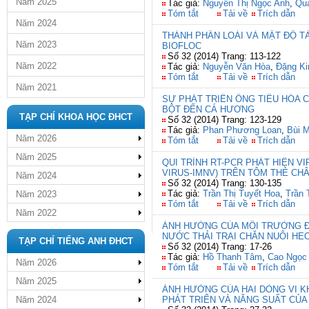
Năm 2025
Tác giả:
Nguyễn Thị Ngọc Anh
,
Qu
Tóm tắt
Tải về
Trích dẫn
Năm 2024
THÀNH PHẦN LOÀI VÀ MẬT ĐỘ 
Năm 2023
BIOFLOC
Số 32 (2014) Trang: 113-122
Năm 2022
Tác giả:
Nguyễn Văn Hòa
,
Đặng K
Tóm tắt
Tải về
Trích dẫn
Năm 2021
SỰ PHÁT TRIỂN ỐNG TIÊU HÓA C
BỘT ĐẾN CÁ HƯƠNG
TẠP CHÍ KHOA HỌC ĐHCT
Số 32 (2014) Trang: 123-129
Tác giả:
Phan Phương Loan
,
Bùi 
Năm 2026
Tóm tắt
Tải về
Trích dẫn
Năm 2025
QUI TRÌNH RT-PCR PHÁT HIỆN V
VIRUS-IMNV) TRÊN TÔM THẺ CH
Năm 2024
Số 32 (2014) Trang: 130-135
Tác giả:
Trần Thị Tuyết Hoa
,
Trần 
Năm 2023
Tóm tắt
Tải về
Trích dẫn
Năm 2022
ẢNH HƯỞNG CỦA MÔI TRƯỜNG Đ
NƯỚC THẢI TRẠI CHĂN NUÔI H
TẠP CHÍ TIẾNG ANH ĐHCT
Số 32 (2014) Trang: 17-26
Tác giả:
Hồ Thanh Tâm
,
Cao Ngọc
Năm 2026
Tóm tắt
Tải về
Trích dẫn
Năm 2025
ẢNH HƯỞNG CỦA HAI DÒNG VI K
Năm 2024
PHÁT TRIỂN VÀ NĂNG SUẤT CỦA