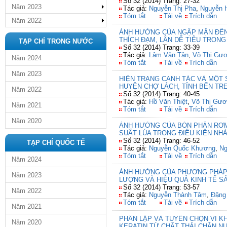
Số 32 (2014) Trang: 27-32
Năm 2023
Tác giả:
Nguyễn Thị Pha
,
Nguyễn 
Tóm tắt
Tải về
Trích dẫn
Năm 2022
ẢNH HƯỞNG CỦA NGẬP MẶN ĐẾN 
THÍCH ĐẠM, LÂN DỄ TIÊU TRONG
TẠP CHÍ TRONG NƯỚC
Số 32 (2014) Trang: 33-39
Tác giả:
Lâm Văn Tân
,
Võ Thị Gư
Năm 2024
Tóm tắt
Tải về
Trích dẫn
Năm 2023
HIỆN TRẠNG CANH TÁC VÀ MỘT 
HUYỆN CHỢ LÁCH, TỈNH BẾN TR
Năm 2022
Số 32 (2014) Trang: 40-45
Tác giả:
Hồ Văn Thiệt
,
Võ Thị Gươ
Năm 2021
Tóm tắt
Tải về
Trích dẫn
Năm 2020
ẢNH HƯỞNG CỦA BÓN PHÂN RƠM 
SUẤT LÚA TRONG ĐIỀU KIỆN NHÀ
Số 32 (2014) Trang: 46-52
TẠP CHÍ QUỐC TẾ
Tác giả:
Nguyễn Quốc Khương
,
Ng
Tóm tắt
Tải về
Trích dẫn
Năm 2024
ẢNH HƯỞNG CỦA PHƯƠNG PHÁP 
Năm 2023
LƯỢNG VÀ HIỆU QUẢ KINH TẾ SẢ
Số 32 (2014) Trang: 53-57
Năm 2022
Tác giả:
Nguyễn Thành Tâm
,
Đặng
Tóm tắt
Tải về
Trích dẫn
Năm 2021
PHÂN LẬP VÀ TUYỂN CHỌN VI KH
Năm 2020
KERATIN TỪ CHẤT THẢI CHĂN N