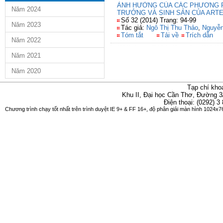
ẢNH HƯỞNG CỦA CÁC PHƯƠNG P
Năm 2024
TRƯỞNG VÀ SINH SẢN CỦA ARTE
Số 32 (2014) Trang: 94-99
Năm 2023
Tác giả:
Ngô Thị Thu Thảo
,
Nguyễn
Tóm tắt
Tải về
Trích dẫn
Năm 2022
Năm 2021
Năm 2020
Tạp chí kho
Khu II, Đại học Cần Thơ, Đường 3
Điện thoại: (0292) 3
Chương trình chạy tốt nhất trên trình duyệt IE 9+ & FF 16+, độ phân giải màn hình 1024x76