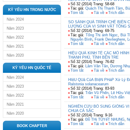
Số 32 (2014) Trang: 58-68
Tác giả:
Quách Thị Thanh Tâm
,
Bù
KỶ YẾU HN TRONG NƯỚC
Tóm tắt
Tải về
Trích dẫn
Năm 2024
SO SÁNH QUÁ TRÌNH CHẾ BIẾN C
LƯỢNG CỦA VI SINH VẬT TỔNG 
Năm 2023
Số 32 (2014) Trang: 69-75
Tác giả:
Tống Thị ánh Ngọc
,
Bùi T
Năm 2022
Nguyễn Bình
,
Frank Devlieghere
,
L
Tóm tắt
Tải về
Trích dẫn
Năm 2021
HIỆU QUẢ KINH TẾ CÁC MÔ HÌN
Năm 2020
THẠNH PHÚ, TỈNH BẾN TRE
Số 32 (2014) Trang: 76-82
Tác giả:
Lâm Văn Tân
,
Dương Nhự
KỶ YẾU HN QUỐC TẾ
Tóm tắt
Tải về
Trích dẫn
Năm 2024
HIệU QUả CủA BIệN PHáP Xử Lý 
Ralstonia solanacearum
Năm 2023
Số 32 (2014) Trang: 83-93
Tác giả:
Trần Vũ Phến
,
Lê Hữu Việ
Năm 2022
Tóm tắt
Tải về
Trích dẫn
Năm 2021
NGHIÊN CỨU BỔ SUNG GIỐNG VI
CHUA CÁ SẶC
Năm 2020
Số 32 (2014) Trang: 9-16
Tác giả:
Đỗ THị TUYếT NHUNG
,
N
Tóm tắt
Tải về
Trích dẫn
BOOK CHAPTER