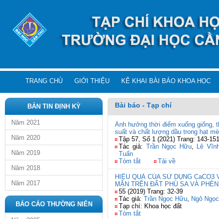
TRANG CHỦ
GIỚI THIỆU
KÊ KHAI BÀI BÁO KHOA HỌC
Bài báo - Tạp chí
BẢN TIN ĐỊNH KỲ
Năm 2021
Ảnh hưởng thời điểm xuống giống, t
suất và chất lượng dầu trong hạt m
Năm 2020
Tập 57, Số 1 (2021) Trang: 143-15
Tác giả:
Trần Ngọc Hữu
,
Lê Vĩn
Năm 2019
Tuấn
Tóm tắt
Tải về
Năm 2018
HIỆU QUẢ CỦA SỬ DỤNG CaCO3 
Năm 2017
MẶN TRÊN ĐẤT PHÙ SA VÀ PHÈN
55 (2019) Trang: 32-39
Tác giả:
Trần Ngọc Hữu
,
Ngô Ngọ
BÁO CÁO THƯỜNG NIÊN
Tạp chí: Khoa học đất
Tóm tắt