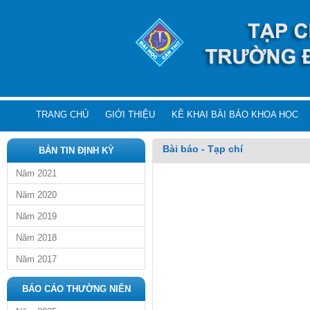
TRANG CHỦ
GIỚI THIỆU
KÊ KHAI BÀI BÁO KHOA HỌC
Bài báo - Tạp chí
BẢN TIN ĐỊNH KỲ
Năm 2021
Năm 2020
Năm 2019
Năm 2018
Năm 2017
BÁO CÁO THƯỜNG NIÊN