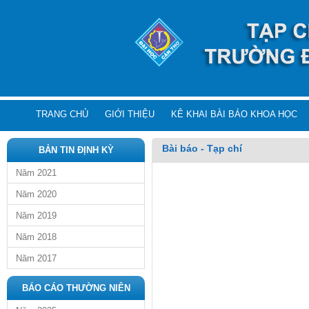
TRANG CHỦ
GIỚI THIỆU
KÊ KHAI BÀI BÁO KHOA HỌC
Bài báo - Tạp chí
BẢN TIN ĐỊNH KỲ
Năm 2021
Năm 2020
Năm 2019
Năm 2018
Năm 2017
BÁO CÁO THƯỜNG NIÊN