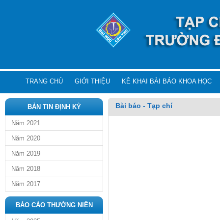
TRANG CHỦ
GIỚI THIỆU
KÊ KHAI BÀI BÁO KHOA HỌC
Bài báo - Tạp chí
BẢN TIN ĐỊNH KỲ
Năm 2021
Năm 2020
Năm 2019
Năm 2018
Năm 2017
BÁO CÁO THƯỜNG NIÊN